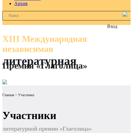
Архив
Вход
XIII Международная
независимая
литературная
Премия «Глаголица»
Главная
Участники
Участники
литературной премии «Глаголица»