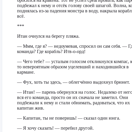
бросился на кракена. Тот не успел среагировать, как пар
подбежал к нему и отсёк голову своей шпагой. Волна, к
поднялась из-за падения монстра в воду, накрыла корабл
всё.
***
Итан очнулся на берегу пляжа.
— Ммм, где я? — недоумевая, спросил он сам себя. — Г
команда? Где корабль? Итв-о-орд!
— Чего тебе? — усталым голосом откликнулся компас, 
то невероятным образом уцелевший и находившийся в
кармане.
— Фух, хоть ты здесь, — облегчённо выдохнул брюнет.
— Итан! — парень обернулся на голос. Недалеко от нег
вся его команда, просто он их сначала не заметил. Они
подбежали к нему и стали обнимать, радоваться, что их
капитан жив.
— Капитан, ты не поверишь! — сказал один юнга.
— Я хочу сказать! — перебил другой.