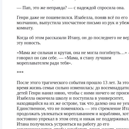
— Пап, это же неправда? — с надеждой спросила она.
Генри даже не пошевелился. Изабелла, поняв всё по его
молчанию, выпустила злосчастное письмо из рук и убеж
комнату.
Когда об этом рассказали Итану, он до последнего не ве
эту новость.
«Мама же сильная и крутая, она не могла погибнуть…»
говорил он сам себе. — «Мама, я стану лучшим
мореплавателем ради тебя».
***
После этого трагического события прошло 13 лет. За это
время жизнь семьи сильно изменилась: до восемнадцати
детей Генри нанял няню, чтобы с ними ничего не произ
Изабелла окончила школу и поступила в университет,
находящийся на их же острове, так что далеко она не уех
Единственное, что не поменялось — это стремление Ит
продолжать увлекаться мореплаванием и кораблями, хот
постоянно упрекал в этом отец и никак не поддерживал
Итана получилось устроиться на работу до его