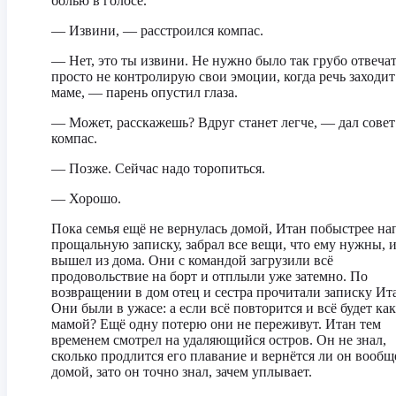
болью в голосе.
— Извини, — расстроился компас.
— Нет, это ты извини. Не нужно было так грубо отвечат
просто не контролирую свои эмоции, когда речь заходит
маме, — парень опустил глаза.
— Может, расскажешь? Вдруг станет легче, — дал совет
компас.
— Позже. Сейчас надо торопиться.
— Хорошо.
Пока семья ещё не вернулась домой, Итан побыстрее на
прощальную записку, забрал все вещи, что ему нужны, 
вышел из дома. Они с командой загрузили всё
продовольствие на борт и отплыли уже затемно. По
возвращении в дом отец и сестра прочитали записку Ит
Они были в ужасе: а если всё повторится и всё будет как
мамой? Ещё одну потерю они не переживут. Итан тем
временем смотрел на удаляющийся остров. Он не знал,
сколько продлится его плавание и вернётся ли он вообщ
домой, зато он точно знал, зачем уплывает.