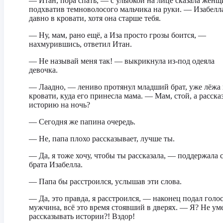
— Итан, пора спать, — с улыбкой на лице сказала женщ
подхватив темноволосого мальчика на руки. — Изабелл
давно в кровати, хотя она старше тебя.
— Ну, мам, рано ещё, а Иза просто грозы боится, —
нахмурившись, ответил Итан.
— Не называй меня так! — выкрикнула из-под одеяла
девочка.
— Лаадно, — лениво протянул младший брат, уже лёжа 
кровати, куда его принесла мама. — Мам, стой, а расска
историю на ночь?
— Сегодня же папина очередь.
— Не, папа плохо рассказывает, лучше ты.
— Да, я тоже хочу, чтобы ты рассказала, — поддержала 
брата Изабелла.
— Папа бы расстроился, услышав эти слова.
— Да, это правда, я расстроился, — наконец подал голо
мужчина, всё это время стоявший в дверях. — Я? Не ум
рассказывать истории?! Вздор!