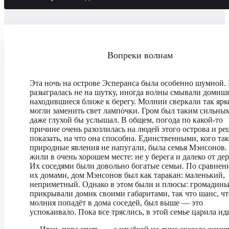
Вопреки волнам
Эта ночь на острове Эсперанса была особенно шумной. 
разыгралась не на шутку, иногда волны смывали домиш
находившиеся ближе к берегу. Молнии сверкали так ярко
могли заменить свет лампочки. Гром был таким сильным
даже глухой бы услышал. В общем, погода по какой-то
причине очень разозлилась на людей этого острова и р
показать, на что она способна. Единственными, кого та
природные явления не напугали, была семья Мэнсонов.
жили в очень хорошем месте: не у берега и далеко от дер
Их соседями были довольно богатые семьи. По сравнен
их домами, дом Мэнсонов был как таракан: маленький,
неприметный. Однако в этом были и плюсы: громадин
прикрывали домик своими габаритами, так что шанс, чт
молния попадёт в дома соседей, был выше — это
успокаивало. Пока все тряслись, в этой семье царила ид