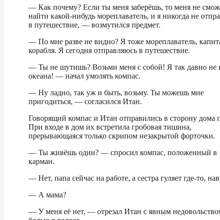
— Как почему? Если ты меня заберёшь, то меня не смож
найти какой-нибудь мореплаватель, и я никогда не отпр
в путешествие, — возмутился предмет.
— По мне разве не видно? Я тоже мореплаватель, капит
корабля. Я сегодня отправляюсь в путешествие.
— Ты не шутишь? Возьми меня с собой! Я так давно не 
океана! — начал умолять компас.
— Ну ладно, так уж и быть, возьму. Ты можешь мне
пригодиться, — согласился Итан.
Говорящий компас и Итан отправились в сторону дома 
При входе в дом их встретила гробовая тишина,
прерывающаяся только скрипом незакрытой форточки.
— Ты живёшь один? — спросил компас, положенный в
карман.
— Нет, папа сейчас на работе, а сестра гуляет где-то, на
— А мама?
— У меня её нет, — отрезал Итан с явным недовольство