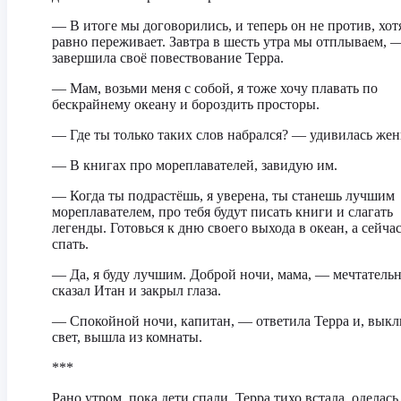
— В итоге мы договорились, и теперь он не против, хот
равно переживает. Завтра в шесть утра мы отплываем, 
завершила своё повествование Терра.
— Мам, возьми меня с собой, я тоже хочу плавать по
бескрайнему океану и бороздить просторы.
— Где ты только таких слов набрался? — удивилась же
— В книгах про мореплавателей, завидую им.
— Когда ты подрастёшь, я уверена, ты станешь лучшим
мореплавателем, про тебя будут писать книги и слагать
легенды. Готовься к дню своего выхода в океан, а сейча
спать.
— Да, я буду лучшим. Доброй ночи, мама, — мечтатель
сказал Итан и закрыл глаза.
— Спокойной ночи, капитан, — ответила Терра и, вык
свет, вышла из комнаты.
***
Рано утром, пока дети спали, Терра тихо встала, оделась