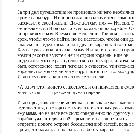
***
За три дня путешествия не произошло ничего необычно
кроме пары бурь. Итан поближе познакомился с компас
рассказал о своей жизни. Даже дал ему имя — Итворд. 
он познакомил Итворда со всей командой на корабле. О
понравился сразу. Время шло медленно. Три дня — это
срок, чтобы что-то найти, но не настолько, чтобы они д
вдалеке не видели землю или другие корабли. Это стран
Компас рассказал, что знал маму Итана, так как его пр
хозяин работал вместе с ней и строил корабль. Ещё он
поделился, что не раз путешествовал по морю, и всем н
быть осторожнее: ходит легенда о существе, уничтожа
корабли, поскольку не могут бури потопить столько судо
Итан немного запаниковал после этих слов.
«А вдруг этот монстр существует, и он причастен к сме
моей мамы?» — тревожно думал парень.
Итан представлял себе мореплавания как захватывающи
путешествия, о которых он читал и о которых рассказыв
ему мама, но на деле всё было совершенно по-другому. 
корабле уже потеряли счёт времени и начали считать
открытие нового острова бессмысленной затеей, ведь вс
время, что команда проводила на борту корабля — это