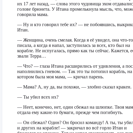
их 17 лет назад, — слова этого чудовища эхом отдавалис
голове брюнета. У Итана промелькнула мысль, что, може
говорила мама.
— Ну и кто говорил тебе их? — не побоявшись, выкрик
Итан.
— Женщина, очень смелая. Когда я её увидел, она что-то
писала, а когда я напал, заступилась за всех, кто был на
корабле. Не испугалась, прямо как ты сейчас. Кажется, е
звали Терра…
— Что? — глаза Итана расширились от удивления, а пос
наполнились гневом. — Так это ты потопил корабль, на
котором была моя мама, — кричал парень.
— Мама? А, ну да, вы похожи, — злобно сказал кракен.
— Ты убил всех их?
— Неет, конечно, нет, один сбежал на шлюпке. Твоя ма
отдала ему какие-то бумаги, прежде чем погибнуть.
— Он сбежал? Один? Он бросил команду! А ты, ты уби
и других на корабле! — закричал во всё горло Итан и