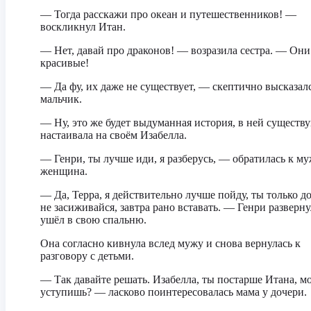
— Тогда расскажи про океан и путешественников! —
воскликнул Итан.
— Нет, давай про драконов! — возразила сестра. — Они
красивые!
— Да фу, их даже не существует, — скептично высказал
мальчик.
— Ну, это же будет выдуманная история, в ней существ
настаивала на своём Изабелла.
— Генри, ты лучше иди, я разберусь, — обратилась к м
женщина.
— Да, Терра, я действительно лучше пойду, ты только д
не засиживайся, завтра рано вставать. — Генри разверну
ушёл в свою спальню.
Она согласно кивнула вслед мужу и снова вернулась к
разговору с детьми.
— Так давайте решать. Изабелла, ты постарше Итана, м
уступишь? — ласково поинтересовалась мама у дочери.