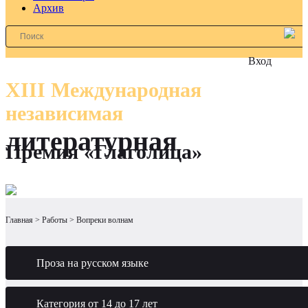
Архив
Вход
XIII Международная
независимая
литературная
Премия «Глаголица»
Главная
Работы
Вопреки волнам
Проза на русском языке
Категория от 14 до 17 лет