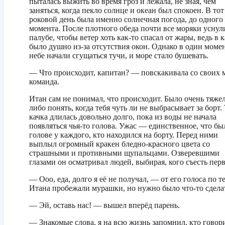
пыталась выжить во время гроз и лежала, не зная, чем
заняться, когда пекло солнце и океан был спокоен. В тот
роковой день была именно солнечная погода, до одного
момента. После плотного обеда почти все моряки уснул
палубе, чтобы ветер хоть как-то спасал от жары, ведь в 
было душно из-за отсутствия окон. Однако в один моме
небе начали сгущаться тучи, и море стало бушевать.
— Что происходит, капитан? — повскакивала со своих 
команда.
Итан сам не понимал, что происходит. Было очень тяжел
либо понять, когда тебя чуть ли не выбрасывает за борт.
качка длилась довольно долго, пока из воды не начала
появляться чья-то голова. Ужас — единственное, что бы
голове у каждого, кто находился на борту. Перед ними
выплыл огромный кракен бледно-красного цвета со
страшными и противными щупальцами. Озверевшими
глазами он осматривал людей, выбирая, кого съесть пер
— Ооо, еда, долго я её не получал, — от его голоса по т
Итана пробежали мурашки, но нужно было что-то сдела
— Эй, оставь нас! — вышел вперёд парень.
— Знакомые слова, я на всю жизнь запомнил, кто говор