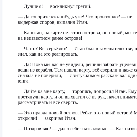
— Лучше я! — воскликнул третий.
— Да говорите кто-нибудь уже! Что произошло? — не
выдержав споров, выпалил Итан.
— Капитан, на карте нет этого острова, он новый, мы с
на неизвестном ранее острове!
— Ч-что? Вы серьёзно? — Итан был в замешательстве, 
знал, как на это реагировать.
— Да! Пока мы вас не увидели, решили забрать уцелев
вещи из корабля. Там нашли карту, всё сверили и даже 
сначала не поверили, — с энтузиазмом рассказывал оди
юнга.
— Дайте-ка мне карту, — торопясь, попросил Итан. Ему
протянули карту, и он выхватил её из рук, начал внимат
рассматривать и всё сверять.
— Это правда новый остров. Ребят, это новый остров! 
открыли! — закричал Итан.
— Поздравляю! — дал о себе знать компас. — Как назо