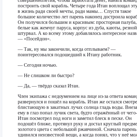
совершеннолетия, чтобы заработать денег, нанять коман
построить свой корабль. Четыре года Итан воплощал эт
в жизнь ради своей мечты, ради мамы… Спустя такое
большое количество лет парень наконец достроила кораб
Он получился большим и красивым: просторная палуба,
белые как жемчуг паруса, корпус из дуба, каюты, резной
штурвал. А ко всему этому добавлялось интересное наз
— «Посейдон».
— Так, ну мы закончили, когда отплываем? —
поинтересовался подошедший к Итану работник.
— Сегодня ночью.
— Не слишком ли быстро?
— Да, — твёрдо сказал Итан.
Член экипажа с недоумением на лице из-за ответа кома
развернулся и пошёл на корабль. Итан же остался смотре
блистающую в закатных лучах солнца гладь воды. Внез
ему в глаз попал лучик света, будто отражённый от чего-
Итан посмотрел под ноги и заметил блеск в песке. Он
подошёл ближе, протянул руку и достал круглый предм
золотого цвета с небольшой ржавчиной. Сначала парень
удивился неизвестной вещи, а когда понял, что у неё м