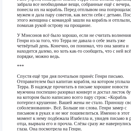
забрала все необходимые вещи, собранные ещё с вечера,
понесла их на корабль. Перед отплывом она попрощалас
мужем и дала пару советов, как вести себя с детьми. По
этого женщина с командой зашли на корабль и отплыли,
помахав рукой острову на прощание.
У Мэнсонов всё было хорошо, если не считать волнения
Генри из-за того, что Терра не давала о себе знать уже
четвёртый день. Конечно, он понимал, что она занята и
находится далеко, но хоть как-то сообщить, что с ней всё
порядке, можно ведь.
***
Спустя ещё три дня почтальон принёс Генри письмо.
Отправителем был капитан корабля, на котором уплыла
Терра. В надежде прочитать в письме хорошие новости
мужчина поспешно разорвал конверт и достал листок бу
на котором было написано всего пару строк: «Корабль
потерпел крушение. Вашей жены не стало. Приношу св
соболезнования». Всё. Больше ни слова. Генри замер с
письмом в руках и не мог пошевелиться. Именно в этот
момент к нему подбежала Изабелла и, увидев письмо в 
отца, вырвала его и прочла. Слёзы сразу же навернулись
глаза. Она посмотрела на Генри.