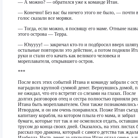
— А можно? — обратился уже к команде Итан.
— Конечно! Без вас бы ничего этого не было, — почти 
голос сказали все моряки.
— Тогда, если можно, я посвящу его маме. Отныне назв
этого острова — Терра.
— Юхуууу! — закричал кто-то и подбросил вверх шляпу
остальные повторили это действие, а потом подняли Ит
руки и стали его качать как великого человека и
мореплавателя, открывшего остров.
***
После всех этих событий Итана и команду забрали с ост
наградили крупной суммой денег. Вернувшись домой, п
не ожидал, что его встретят со слезами на глазах. После
долгих разговоров отец и сестра полностью приняли р
Итана быть мореплавателем. Они также познакомились 
Итвордом, и он им очень понравился. Позже Итан съезд
капитану корабля, на котором плыла его мама, и забрал
бумаги, которые тот так и не осмелился отдать, оставши
трусом до конца своих дней. Оказалось, на этих листах 
рассказ про дракона, который с самого детства так ждал
Изабелла. Часть денег за открытие Итан отдал семье, а ч