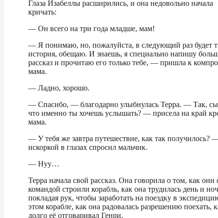
Глаза Изабеллы расширились, и она недовольно начала
кричать:
— Он всего на три года младше, мам!
— Я понимаю, но, пожалуйста, в следующий раз будет т
история, обещаю. И знаешь, я специально напишу боль
рассказ и прочитаю его только тебе, — пришла к компр
мама.
— Ладно, хорошо.
— Спасибо, — благодарно улыбнулась Терра. — Так, сы
что именно ты хочешь услышать? — присела на край кр
мама.
— У тебя же завтра путешествие, как так получилось? —
искоркой в глазах спросил мальчик.
— Нуу…
Терра начала свой рассказ. Она говорила о том, как они 
командой строили корабль, как она трудилась день и ноч
покладая рук, чтобы заработать на поездку в экспедици
этом корабле, как она радовалась разрешению поехать, к
долго её отговаривал Генри.