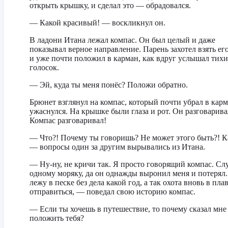
открыть крышку, и сделал это — обрадовался.
— Какой красивый! — воскликнул он.
В ладони Итана лежал компас. Он был целый и даже
показывал верное направление. Парень захотел взять его
и уже почти положил в карман, как вдруг услышал тих
голосок.
— Эй, куда ты меня понёс? Положи обратно.
Брюнет взглянул на компас, который почти убрал в карм
ужаснулся. На крышке были глаза и рот. Он разговарива
Компас разговаривал!
— Что?! Почему ты говоришь? Не может этого быть?! К
— вопросы один за другим вырывались из Итана.
— Ну-ну, не кричи так. Я просто говорящий компас. Сл
одному моряку, да он однажды выронил меня и потерял.
лежу в песке без дела какой год, а так охота вновь в пла
отправиться, — поведал свою историю компас.
— Если ты хочешь в путешествие, то почему сказал мне
положить тебя?