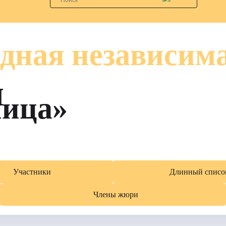
дная независим
я
лица»
Участники
Длинный списо
Члены жюри