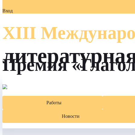
Вход
XIII Междунаро
литературна
Премия «Глаго
Работы
Новости