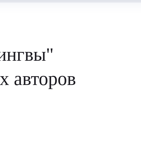
ингвы"
х авторов