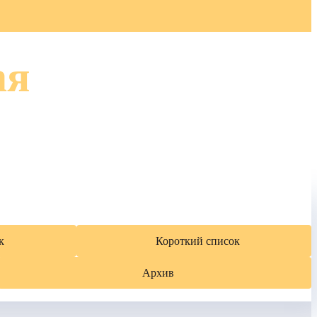
ая
к
Короткий список
Архив