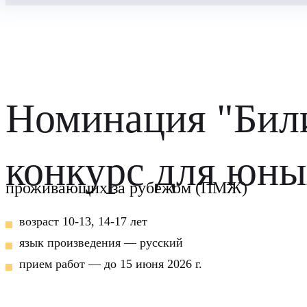
Номинация "Бил
конкурс для юны
проживающих за рубежом (ПМЖ)
возраст 10-13, 14-17 лет
язык произведения — русский
прием работ — до 15 июня 2026 г.