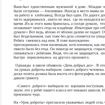
Ваня был единственным мужчиной в доме . Младше н
были сестренки — близняшки. Иногда в место мамы он
на работу в хлебозавод. Всегда был один. По дороге д
часто задерживался , никто не знал, где он находился вс
время .Из-за этого мама бранилась, а соседи думали, чт
оплакивает своего отца на кладбище .Некоторые про се
думали:» Вот ведь, яблоко от яблони далеко не падает. 
был бездельником, сын тоже без дела слоняется по улиц
Ребята смеялись над ним. Я тоже вынужденно
присоединялась этим насмешкам, хотя понимала, как ем
тяжело было без отца. Он никогда не защищался, старал
связываться с ребятами. Видя, что он не защищается, о
быстро переключались на другого прохожего.
Однажды в школе объявили «День добрых дел» . В это
на уроках доброты выбирали самого доброго человека.
доске почета должна была висеть его фотография, на ли
давали грамоту.
«Самого доброго» выбирали по хорошим поступкам
знали ,что у ребят нашего класса нет никаких шансов. Н
произошло чудо.
На «Урок доброты» пригласили уважаемых людей села.