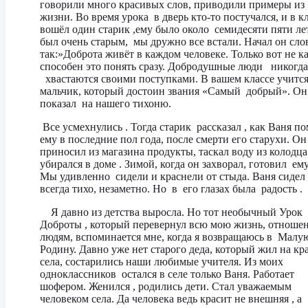
говорили много красивых слов, приводили примеры из
жизни. Во время урока в дверь кто-то постучался, и в к
вошёл один старик ,ему было около семидесяти пяти ле
был очень старым, мы дружно все встали. Начал он сло
так:»Доброта живёт в каждом человеке. Только вот не 
способен это понять сразу. Добродушные люди никогда
хвастаются своими поступками. В вашем классе учитс
мальчик, который достоин звания «Самый добрый». Он
показал на нашего тихоню.
Все усмехнулись . Тогда старик рассказал , как Ваня п
ему в последние пол года, после смерти его старухи. Он
приносил из магазина продукты, таскал воду из колодца 
убирался в доме . Зимой, когда он захворал, готовил ему
Мы удивленно сидели и краснели от стыда. Ваня сидел
всегда тихо, незаметно. Но в его глазах была радость .
Я давно из детства выросла. Но тот необычный Урок
Доброты , который перевернул всю мою жизнь, отношен
людям, вспоминается мне, когда я возвращаюсь в Мал
Родину. Давно уже нет старого деда, который жил на кр
села, состарились наши любимые учителя. Из моих
одноклассников остался в селе только Ваня. Работает
шофером. Женился , родились дети. Стал уважаемым
человеком села. Да человека ведь красит не внешняя , а