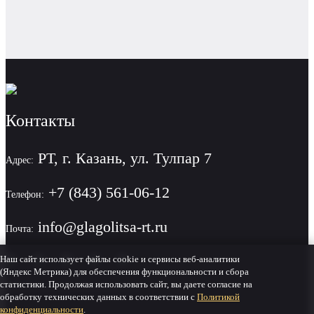
Контакты
РТ, г. Казань, ул. Тулпар 7
Адрес:
+7 (843) 561-06-12
Телефон:
info@glagolitsa-rt.ru
Почта:
Наш сайт использует файлы cookie и сервисы веб-аналитики
(Яндекс Метрика) для обеспечения функциональности и сбора
статистики. Продолжая использовать сайт, вы даете согласие на
Политика конфиденциальности
обработку технических данных в соответствии с
Политикой
конфиденциальности
.