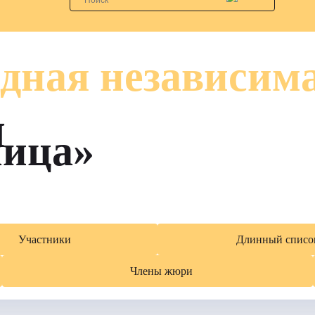
дная независим
я
лица»
Участники
Длинный списо
Члены жюри