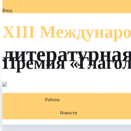
Вход
XIII Междунаро
литературна
Премия «Глаго
Работы
Новости