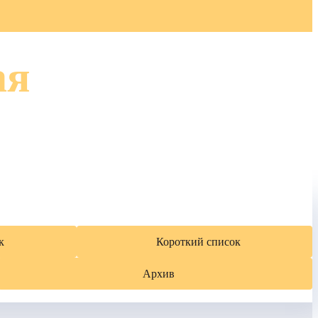
ая
к
Короткий список
Архив