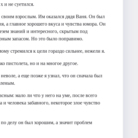
х и не суетился.
со своим взрослым. Им оказался дядя Ваня. Он был
ия, а главное хорошего вкуса и чувства юмора. Он
дезем знаний и интересного, скрытым под
рным запасом. Но это было поправимо.
ому стремился к цели гораздо сильнее, нежели я.
о пистолета, но и на многое другое.
неволе, а еще позже я узнал, что он сначала был
еленым.
сным: мало ли что у него на уме, после всего
а и человека забавного, некоторое злое чувство
й по делу он был хорошим, а значит проблем