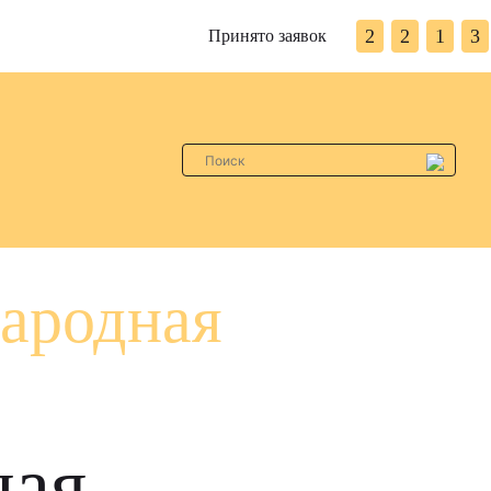
2
2
1
3
Принято заявок
ародная
ная