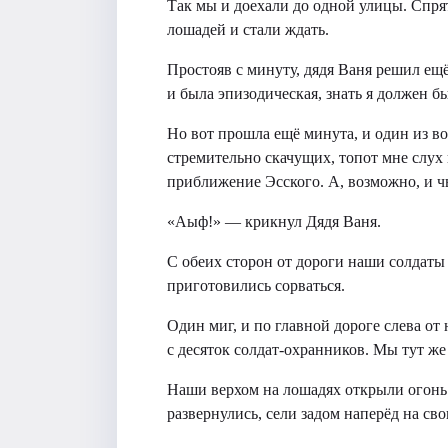
Так мы и доехали до одной улицы. Спр
лошадей и стали ждать.
Простояв с минуту, дядя Ваня решил ещё
и была эпизодическая, знать я должен б
Но вот прошла ещё минута, и один из в
стремительно скачущих, топот мне слух 
приближение Эсского. А, возможно, и чь
«Аы‌ф!» — крикнул Дядя Ваня.
С обеих сторон от дороги наши солдаты
приготовились сорваться.
Один миг, и по главной дороге слева от 
с десяток солдат-охранников. Мы тут же
Наши верхом на лошадях открыли огонь 
развернулись, сели задом наперёд на св