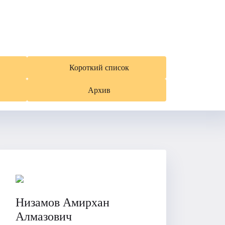
Короткий список
Архив
Низамов Амирхан
Алмазович