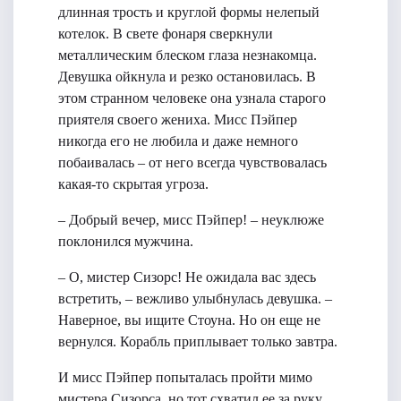
длинная трость и круглой формы нелепый
котелок. В свете фонаря сверкнули
металлическим блеском глаза незнакомца.
Девушка ойкнула и резко остановилась. В
этом странном человеке она узнала старого
приятеля своего жениха. Мисс Пэйпер
никогда его не любила и даже немного
побаивалась – от него всегда чувствовалась
какая-то скрытая угроза.
– Добрый вечер, мисс Пэйпер! – неуклюже
поклонился мужчина.
– О, мистер Сизорс! Не ожидала вас здесь
встретить, – вежливо улыбнулась девушка. –
Наверное, вы ищите Стоуна. Но он еще не
вернулся. Корабль приплывает только завтра.
И мисс Пэйпер попыталась пройти мимо
мистера Сизорса, но тот схватил ее за руку.