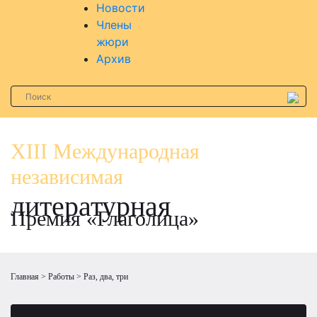
Новости
Члены
жюри
Архив
XIII Международная
независимая
литературная
Премия «Глаголица»
Главная
Работы
Раз, два, три