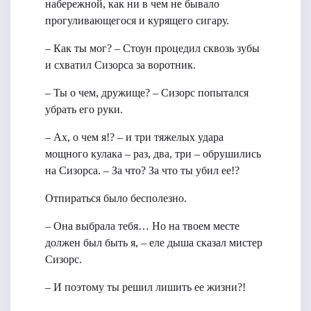
набережной, как ни в чем не бывало
прогуливающегося и курящего сигару.
– Как ты мог? – Стоун процедил сквозь зубы
и схватил Сизорса за воротник.
– Ты о чем, дружище? – Сизорс попытался
убрать его руки.
– Ах, о чем я!? – и три тяжелых удара
мощного кулака – раз, два, три – обрушились
на Сизорса. – За что? За что ты убил ее!?
Отпираться было бесполезно.
– Она выбрала тебя… Но на твоем месте
должен был быть я, – еле дыша сказал мистер
Сизорс.
– И поэтому ты решил лишить ее жизни?!