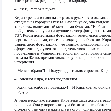
Университета, ряды парт, дверь в коридор.
– Газету! У тебя в руках!
Кира перевела взгляд на сверток в руках – это оказалась
ежедневная городская газета. Развернув ее, она увидела
заголовок, выписанный крупными буквами: “Выбран
победитель конкурса на лучшие фотографии для питомц
УЗ”. Рядом поместилась фотография темноглазой девочк
черными локонами, серьезно глядящей в объектив. Кира
узнала свою фотографию – ее снимок понадобился при
оформлении документов, свидетельствовавших ее
поступление в Университет зоологии. Она подняла си
глаза на Женю, пританцовывающую на цыпочках от
нетерпения.
– Меня выбрали?! – Полуутвердительно спросила Кира.
– Конечно! Кира, я тебя поздравляю!
– Женя! Спасибо за поддержку! – И Кира крепко обняла
подругу.
А через несколько месяцев Кира вернулась домой в рад
волнении. Она у порога скинула ботинки и перебежала 
столовую, где мама накрывала на стол – близилось врем