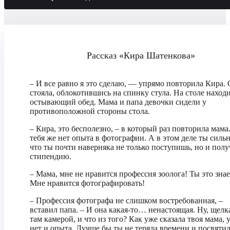
Рассказ «Кира Шатенкова»
– И все равно я это сделаю, — упрямо повторила Кира.
стояла, облокотившись на спинку стула. На столе наход
остывающий обед. Мама и папа девочки сидели у
противоположной стороны стола.
– Кира, это бесполезно, – в который раз повторила мама.
тебя же нет опыта в фотографии. А в этом деле ты сильн
что ты почти наверняка не только поступишь, но и пол
стипендию.
– Мама, мне не нравится профессия зоолога! Ты это зна
Мне нравится фотографировать!
– Профессия фотографа не слишком востребованная, –
вставил папа. – И она какая-то… ненастоящая. Ну, щелк
там камерой, и что из того? Как уже сказала твоя мама, у
нет и опыта. Лучше бы ты не теряла времени и посвятил