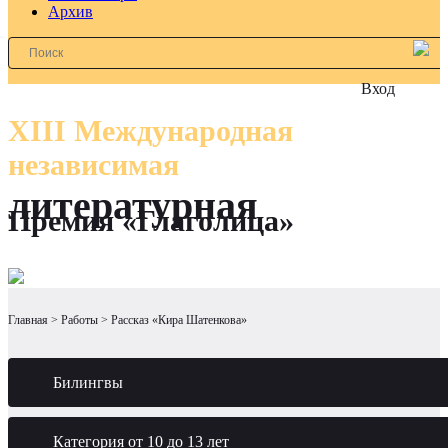
Архив
Вход
XIII Международная
независимая
литературная
Премия «Глаголица»
Главная
Работы
Рассказ «Кира Шатенкова»
Билингвы
Категория от 10 до 13 лет