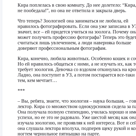
Кира поплелась в свою комнату. До нее долетело: “Кира
не пообедала!”, но она не ответила и закрыла дверь.
Что теперь? Зоологией она заниматься не любила, ей
нравилось фотографировать. Если она уже записана в У
значит, все – ей придется учиться на зоолога. Почему он
может получить профессию фотографа? Теперь это буде
считаться лишь увлечением, а люди наверняка больше
доверяют профессиональным фотографам.
Кира, конечно, любила животных. Особенно кошек и со
Но ей нравилось общаться с ними, а не изучать их, как т
требует зоология. Девочка со вздохом откинулась на кро
Ладно, она поступит в УЗ, а потом постарается все-таки 
тем, кем мечтает…
***
– Вы, ребята, знаете, что зоология – наука большая, – го
лектор. Кира со множеством однокурсников сидела за п
Она получала полную стипендию, училась хорошо и им
успехи, но ее это не радовало. Уже шестой месяц как она
изучала зоологию, не проявляя к ней интереса. Вот и се
она слушала лектора вполуха, подперев щеку рукой и к
ногтем чернильное пятнышко на парте.