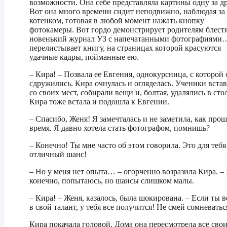
возможности. Она себе представляла картины одну за д
Вот она много времени сидит неподвижно, наблюдая за
котенком, готовая в любой момент нажать кнопку
фотокамеры. Вот гордо демонстрирует родителям блес
новенький журнал УЗ с напечатанными фотографиями
перелистывает книгу, на страницах которой красуются
удачные кадры, пойманные ею.
– Кира! – Позвала ее Евгения, однокурсница, с которой
сдружились. Кира очнулась и огляделась. Ученики вста
со своих мест, собирали вещи и, болтая, удалялись в сто
Кира тоже встала и подошла к Евгении.
– Спасибо, Женя! Я замечталась и не заметила, как про
время. Я давно хотела стать фотографом, помнишь?
– Конечно! Ты мне часто об этом говорила. Это для тебя
отличный шанс!
– Но у меня нет опыта… – огорченно возразила Кира. – 
конечно, попытаюсь, но шансы слишком малы.
– Кира! – Женя, казалось, была шокирована. – Если ты 
в свой талант, у тебя все получится! Не смей сомневатьс
Кира покачала головой. Дома она пересмотрела все сво