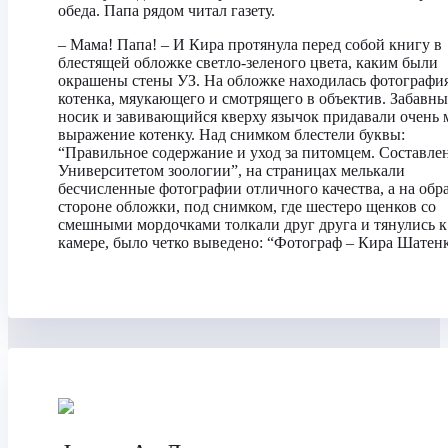
обеда. Папа рядом читал газету.
– Мама! Папа! – И Кира протянула перед собой книгу в
блестящей обложке светло-зеленого цвета, каким были
окрашены стены УЗ. На обложке находилась фотографи
котенка, мяукающего и смотрящего в объектив. Забавн
носик и завивающийся кверху язычок придавали очень 
выражение котенку. Над снимком блестели буквы:
“Правильное содержание и уход за питомцем. Составле
Университетом зоологии”, на страницах мелькали
бесчисленные фотографии отличного качества, а на обр
стороне обложки, под снимком, где шестеро щенков со
смешными мордочками толкали друг друга и тянулись к
камере, было четко выведено: “Фотограф – Кира Шатенк