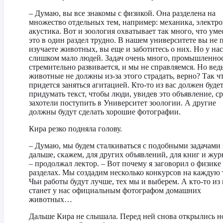
– Думаю, вы все знакомы с физикой. Она разделена на
множество отдельных тем, например: механика, электро
акустика. Вот и зоология охватывает так много, что уме
это в один раздел трудно. В нашем университете вы не 
изучаете животных, вы еще и заботитесь о них. Но у нас
слишком мало людей. Задач очень много, промышленно
стремительно развивается, и мы не справляемся. Но вед
животные не должны из-за этого страдать, верно? Так ч
придется заняться агитацией. Кто-то из вас должен буде
придумать текст, чтобы люди, увидев это объявление, ср
захотели поступить в Университет зоологии. А другие
должны будут сделать хорошие фотографии.
Кира резко подняла голову.
– Думаю, мы будем сталкиваться с подобными задачами
дальше, скажем, для других объявлений, для книг и жур
– продолжал лектор. – Вот почему я заговорил о физике 
разделах. Мы создадим несколько конкурсов на каждую 
Чьи работы будут лучше, тех мы и выберем. А кто-то из 
станет у нас официальным фотографом домашних
животных…
Дальше Кира не слышала. Перед ней снова открылись 