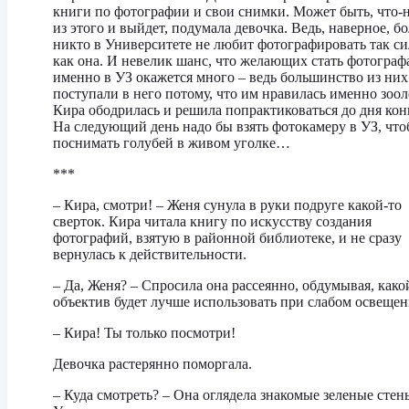
книги по фотографии и свои снимки. Может быть, что-
из этого и выйдет, подумала девочка. Ведь, наверное, б
никто в Университете не любит фотографировать так си
как она. И невелик шанс, что желающих стать фотогра
именно в УЗ окажется много – ведь большинство из них
поступали в него потому, что им нравилась именно зоол
Кира ободрилась и решила попрактиковаться до дня кон
На следующий день надо бы взять фотокамеру в УЗ, чт
поснимать голубей в живом уголке…
***
– Кира, смотри! – Женя сунула в руки подруге какой-то
сверток. Кира читала книгу по искусству создания
фотографий, взятую в районной библиотеке, и не сразу
вернулась к действительности.
– Да, Женя? – Спросила она рассеянно, обдумывая, како
объектив будет лучше использовать при слабом освещен
– Кира! Ты только посмотри!
Девочка растерянно поморгала.
– Куда смотреть? – Она оглядела знакомые зеленые стен