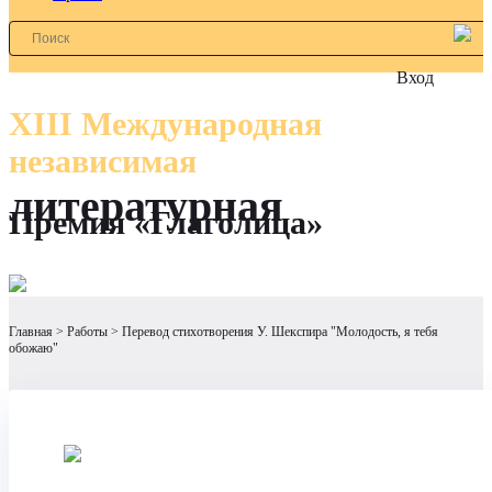
Вход
XIII Международная
независимая
литературная
Премия «Глаголица»
Главная
Работы
Перевод стихотворения У. Шекспира "Молодость, я тебя
обожаю"