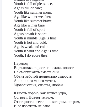
Youth is full of pleasance,
Age is full of care;
Youth like summer morn,
Age like winter weather;
Youth like summer brave,
Age like winter bare.
Youth is full of sport,
Age»s breath is short;
Youth is nimble, Age is lime;
Youth is hot and bold,
Age is weak and cold;
Youth is wild and Age is time.
Youth, I do adore thee!
Перевод
Ворчливая старость и нежная юность
Не смогут жить вместе они.
Обвит заботой полностью старость,
А в юности много мечты,
Удовольствия, счастья, любви.
Юность порою, как летнее утро,
Согреет. Повеет теплом.
От старости веет лишь холодом, ветром,
И её избежать не дано.