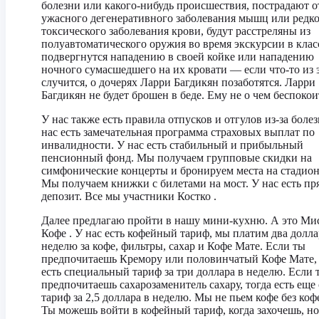
болезни или какого-нибудь происшествия, пострадают о
ужасного дегенеративного заболевания мышц или редк
токсического заболевания крови, будут расстреляны из
полуавтоматического оружия во время экскурсии в клас
подвергнутся нападению в своей койке или нападению
ночного сумасшедшего на их кровати — если что-то из 
случится, о дочерях Ларри Багдикян позаботятся. Ларри
Багдикян не будет брошен в беде. Ему не о чем беспокои
У нас также есть правила отпусков и отгулов из-за болез
нас есть замечательная программа страховых выплат по
инвалидности. У нас есть стабильный и прибыльный
пенсионный фонд. Мы получаем групповые скидки на
симфонические концерты и бронируем места на стадион
Мы получаем книжки с билетами на мост. У нас есть пр
депозит. Все мы участники Костко .
Далее предлагаю пройти в нашу мини-кухню. А это Ми
Кофе . У нас есть кофейный тариф, мы платим два долла
неделю за кофе, фильтры, сахар и Кофе Мате. Если ты
предпочитаешь Кремору или половинчатый Кофе Мате, 
есть специальный тариф за три доллара в неделю. Если 
предпочитаешь сахарозаменитель сахару, тогда есть еще
тариф за 2,5 доллара в неделю. Мы не пьем кофе без коф
Ты можешь войти в кофейный тариф, когда захочешь, но