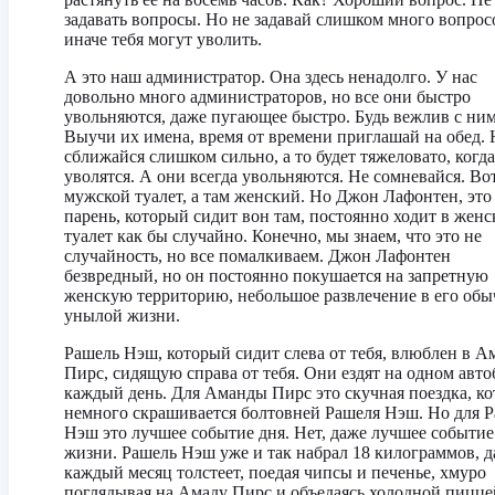
задавать вопросы. Но не задавай слишком много вопрос
иначе тебя могут уволить.
А это наш администратор. Она здесь ненадолго. У нас
довольно много администраторов, но все они быстро
увольняются, даже пугающее быстро. Будь вежлив с ним
Выучи их имена, время от времени приглашай на обед. 
сближайся слишком сильно, а то будет тяжеловато, когд
уволятся. А они всегда увольняются. Не сомневайся. Во
мужской туалет, а там женский. Но Джон Лафонтен, это
парень, который сидит вон там, постоянно ходит в жен
туалет как бы случайно. Конечно, мы знаем, что это не
случайность, но все помалкиваем. Джон Лафонтен
безвредный, но он постоянно покушается на запретную
женскую территорию, небольшое развлечение в его обы
унылой жизни.
Рашель Нэш, который сидит слева от тебя, влюблен в А
Пирс, сидящую справа от тебя. Они ездят на одном авто
каждый день. Для Аманды Пирс это скучная поездка, ко
немного скрашивается болтовней Рашеля Нэш. Но для 
Нэш это лучшее событие дня. Нет, даже лучшее событие
жизни. Рашель Нэш уже и так набрал 18 килограммов, д
каждый месяц толстеет, поедая чипсы и печенье, хмуро
поглядывая на Амаду Пирс и объедаясь холодной пицце