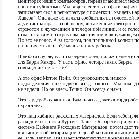
мониторах наших компьютеров, передвигающиеся меж
нашими кубиклами. Мы видели ее тень на фотографиях
записывает себя в регистратуре с пометкой “Увидеть Ба
Хакера”. Она даже оставляла сообщения на голосовой п
администратора — сообщения, искаженные электронн
стрекотом и жужжанием в телефонной линии, и ее голо
отдавался эхом на огромном расстоянии в окружающем г
Но это ее голос. А за голосом, под приливной волной п
шипения, слышны бульканье и плач ребенка.
В любом случае, если ты берешь обед, положи еще что-
для Барри Хакера. У нас в офисе четыре таких Барри,
совпадение, не так ли?
А это офис Мэтью Пэйн. Он руководитель нашего
подразделения, но его дверь всегда закрыта. Мы никогда
не видели. Но он здесь. Точно. Он всегда с нами.
Это гардероб охранника. Вам нечего делать в гардеробе
охранника.
Это наш кабинет расходных материалов. Если тебе нуж
расходники, спроси Куртиса Ланса. Он зарегистрирует т
системе Кабинета Расходных Материалов, потом даст те
квитанцию об авторизации. Сделай копию квитанции и
ее Элли Теппер. Она зарегистрирует тебя в журнале Си