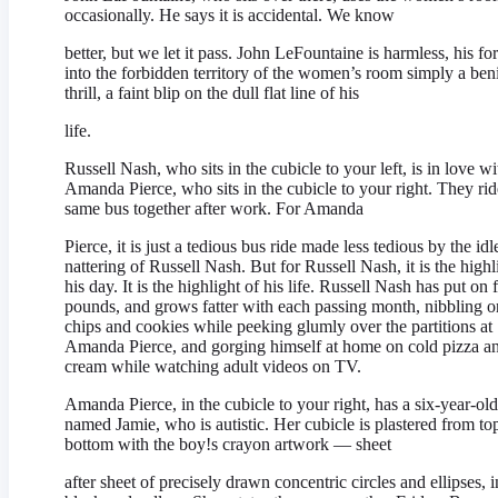
occasionally. He says it is accidental. We know
better, but we let it pass. John LeFountaine is harmless, his fo
into the forbidden territory of the women’s room simply a ben
thrill, a faint blip on the dull flat line of his
life.
Russell Nash, who sits in the cubicle to your left, is in love wi
Amanda Pierce, who sits in the cubicle to your right. They rid
same bus together after work. For Amanda
Pierce, it is just a tedious bus ride made less tedious by the idl
nattering of Russell Nash. But for Russell Nash, it is the highl
his day. It is the highlight of his life. Russell Nash has put on 
pounds, and grows fatter with each passing month, nibbling o
chips and cookies while peeking glumly over the partitions at
Amanda Pierce, and gorging himself at home on cold pizza an
cream while watching adult videos on TV.
Amanda Pierce, in the cubicle to your right, has a six-year-ol
named Jamie, who is autistic. Her cubicle is plastered from to
bottom with the boy!s crayon artwork — sheet
after sheet of precisely drawn concentric circles and ellipses, i