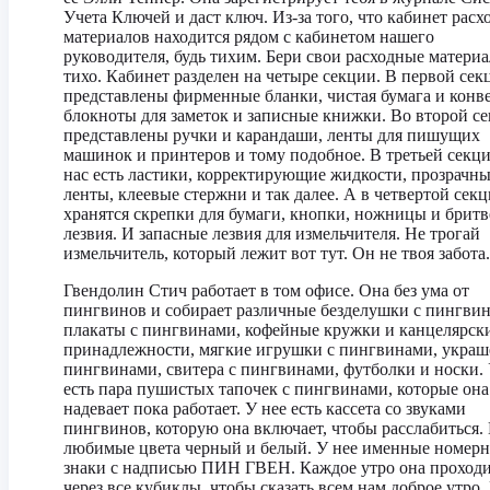
Учета Ключей и даст ключ. Из-за того, что кабинет рас
материалов находится рядом с кабинетом нашего
руководителя, будь тихим. Бери свои расходные матери
тихо. Кабинет разделен на четыре секции. В первой сек
представлены фирменные бланки, чистая бумага и конв
блокноты для заметок и записные книжки. Во второй с
представлены ручки и карандаши, ленты для пишущих
машинок и принтеров и тому подобное. В третьей секци
нас есть ластики, корректирующие жидкости, прозрачн
ленты, клеевые стержни и так далее. А в четвертой сек
хранятся скрепки для бумаги, кнопки, ножницы и брит
лезвия. И запасные лезвия для измельчителя. Не трогай
измельчитель, который лежит вот тут. Он не твоя забота.
Гвендолин Стич работает в том офисе. Она без ума от
пингвинов и собирает различные безделушки с пингви
плакаты с пингвинами, кофейные кружки и канцелярск
принадлежности, мягкие игрушки с пингвинами, украш
пингвинами, свитера с пингвинами, футболки и носки. 
есть пара пушистых тапочек с пингвинами, которые она
надевает пока работает. У нее есть кассета со звуками
пингвинов, которую она включает, чтобы расслабиться.
любимые цвета черный и белый. У нее именные номер
знаки с надписью ПИН ГВЕН. Каждое утро она проход
через все кубиклы, чтобы сказать всем нам доброе утро.