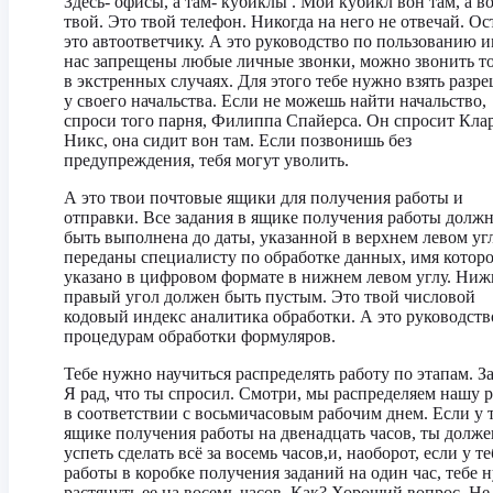
Здесь- офисы, а там- кубиклы . Мой кубикл вон там, а в
твой. Это твой телефон. Никогда на него не отвечай. Ос
это автоответчику. А это руководство по пользованию и
нас запрещены любые личные звонки, можно звонить т
в экстренных случаях. Для этого тебе нужно взять разр
у своего начальства. Если не можешь найти начальство,
спроси того парня, Филиппа Спайерса. Он спросит Кла
Никс, она сидит вон там. Если позвонишь без
предупреждения, тебя могут уволить.
А это твои почтовые ящики для получения работы и
отправки. Все задания в ящике получения работы долж
быть выполнена до даты, указанной в верхнем левом угл
переданы специалисту по обработке данных, имя котор
указано в цифровом формате в нижнем левом углу. Ни
правый угол должен быть пустым. Это твой числовой
кодовый индекс аналитика обработки. А это руководств
процедурам обработки формуляров.
Тебе нужно научиться распределять работу по этапам. З
Я рад, что ты спросил. Смотри, мы распределяем нашу 
в соответствии с восьмичасовым рабочим днем. Если у т
ящике получения работы на двенадцать часов, ты долже
успеть сделать всё за восемь часов,и, наоборот, если у те
работы в коробке получения заданий на один час, тебе 
растянуть ее на восемь часов. Как? Хороший вопрос. Не