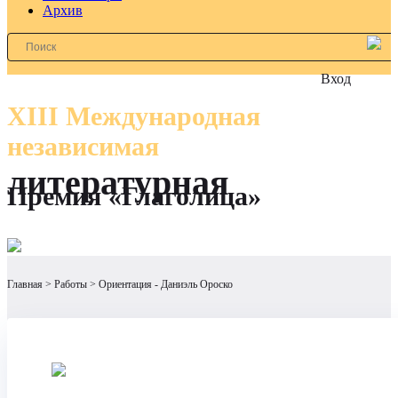
Архив
Вход
XIII Международная
независимая
литературная
Премия «Глаголица»
Главная
Работы
Ориентация - Даниэль Ороско