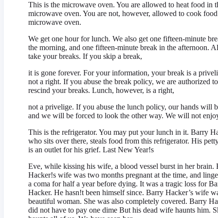
This is the microwave oven. You are allowed to heat food in t
microwave oven. You are not, however, allowed to cook food 
microwave oven.
We get one hour for lunch. We also get one fifteen-minute bre
the morning, and one fifteen-minute break in the afternoon. 
take your breaks. If you skip a break,
it is gone forever. For your information, your break is a privel
not a right. If you abuse the break policy, we are authorized to
rescind your breaks. Lunch, however, is a right,
not a privelige. If you abuse the lunch policy, our hands will b
and we will be forced to look the other way. We will not enjoy
This is the refrigerator. You may put your lunch in it. Barry H
who sits over there, steals food from this refrigerator. His petty
is an outlet for his grief. Last New Year!s
Eve, while kissing his wife, a blood vessel burst in her brain.
Hacker!s wife was two months pregnant at the time, and linge
a coma for half a year before dying. It was a tragic loss for Ba
Hacker. He hasn!t been himself since. Barry Hacker’s wife w
beautiful woman. She was also completely covered. Barry H
did not have to pay one dime But his dead wife haunts him. S