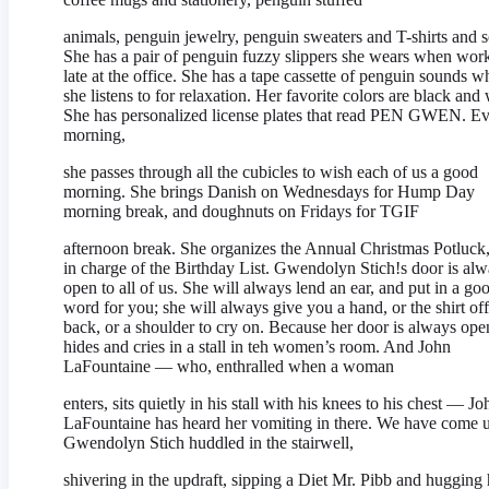
animals, penguin jewelry, penguin sweaters and T-shirts and 
She has a pair of penguin fuzzy slippers she wears when wor
late at the office. She has a tape cassette of penguin sounds w
she listens to for relaxation. Her favorite colors are black and 
She has personalized license plates that read PEN GWEN. E
morning,
she passes through all the cubicles to wish each of us a good
morning. She brings Danish on Wednesdays for Hump Day
morning break, and doughnuts on Fridays for TGIF
afternoon break. She organizes the Annual Christmas Potluck,
in charge of the Birthday List. Gwendolyn Stich!s door is al
open to all of us. She will always lend an ear, and put in a go
word for you; she will always give you a hand, or the shirt off
back, or a shoulder to cry on. Because her door is always ope
hides and cries in a stall in teh women’s room. And John
LaFountaine — who, enthralled when a woman
enters, sits quietly in his stall with his knees to his chest — Jo
LaFountaine has heard her vomiting in there. We have come 
Gwendolyn Stich huddled in the stairwell,
shivering in the updraft, sipping a Diet Mr. Pibb and hugging 