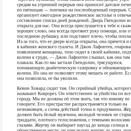
средам на утренний перерыв она приносит датское печен
по пятницам — пончики на послеобеденный перерыв. 
организует ежегодное рождественское застолье и отвеча
составление списка дней рождений. Дверь Гвендолин вс
открыта для нас. Она всегда прислушается к тебе и скаж
хорошее слово, она всегда протянет руку помощи, или о
последнюю рубашку, или подставит плечо, чтобы попла
Из-за того, что ее двери всегда открыты, она прячется и
в кабинке женского туалета. И Джон Лафонтен, очаров
появлением женщины, тихо сидит в своей кабинке, под
колени к груди, — Джон Лафонтен слышал, как она там
плакала. Как-то мы застали Гвендолин, трясущуюся,
попивающую диабетическую газировку и обнимающую
колени. Но она не позволяет этому мешать ее работе. Ес
она позволила, ее бы уволили.
Кевин Ховард сидит там. Он серийный убийца, которог
называют Коврорез. Он ответственен за убийства по вс
городу. Мы не должны об этом знать, так что никому не
говорите. Его пристрастие распространяется только на
незнакомцев, а схема действий точна и продуманна. Же
должен быть белый мужчина, молодой человек не стар
тридцати, плотного телосложения, с темными волосами
глазами. Жертву он выбирает наугад до захода солнца в
общественном месте; он преследует жертву до дома, по