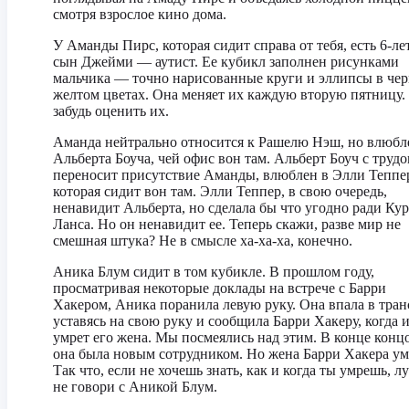
смотря взрослое кино дома.
У Аманды Пирс, которая сидит справа от тебя, есть 6-л
сын Джейми — аутист. Ее кубикл заполнен рисунками
мальчика — точно нарисованные круги и эллипсы в че
желтом цветах. Она меняет их каждую вторую пятницу.
забудь оценить их.
Аманда нейтрально относится к Рашелю Нэш, но влюбл
Альберта Боуча, чей офис вон там. Альберт Боуч с труд
переносит присутствие Аманды, влюблен в Элли Теппе
которая сидит вон там. Элли Теппер, в свою очередь,
ненавидит Альберта, но сделала бы что угодно ради Ку
Ланса. Но он ненавидит ее. Теперь скажи, разве мир не
смешная штука? Не в смысле ха-ха-ха, конечно.
Аника Блум сидит в том кубикле. В прошлом году,
просматривая некоторые доклады на встрече с Барри
Хакером, Аника поранила левую руку. Она впала в тран
уставясь на свою руку и сообщила Барри Хакеру, когда и
умрет его жена. Мы посмеялись над этим. В конце конц
она была новым сотрудником. Но жена Барри Хакера ум
Так что, если не хочешь знать, как и когда ты умрешь, л
не говори с Аникой Блум.