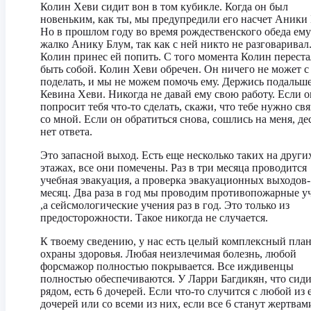
Колин Хеви сидит вон в том кубикле. Когда он был
новеньким, как ты, мы предупредили его насчет Аники
Но в прошлом году во время рождественского обеда ему
жалко Анику Блум, так как с ней никто не разговаривал
Колин принес ей попить. С того момента Колин переста
быть собой. Колин Хеви обречен. Он ничего не может с
поделать, и мы не можем помочь ему. Держись подальше
Кевина Хеви. Никогда не давай ему свою работу. Если о
попросит тебя что-то сделать, скажи, что тебе нужно свя
со мной. Если он обратиться снова, сошлись на меня, де
нет ответа.
Это запасной выход. Есть еще несколько таких на други
этажах, все они помечены. Раз в три месяца проводится
учебная эвакуация, а проверка эвакуационных выходов- 
месяц. Два раза в год мы проводим противопожарные у
,а сейсмологические учения раз в год. Это только из
предосторожности. Такое никогда не случается.
К твоему сведению, у нас есть целый комплексный пла
охраны здоровья. Любая неизлечимая болезнь, любой
форсмажор полностью покрывается. Все иждивенцы
полностью обеспечиваются. У Ларри Багдикян, что сид
рядом, есть 6 дочерей. Если что-то случится с любой из 
дочерей или со всеми из них, если все 6 станут жертвам