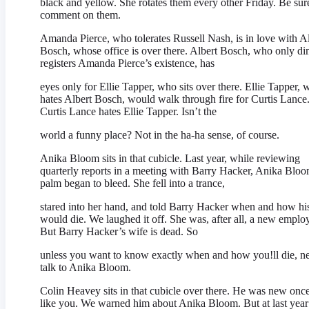
black and yellow. She rotates them every other Friday. Be sur
comment on them.
Amanda Pierce, who tolerates Russell Nash, is in love with A
Bosch, whose office is over there. Albert Bosch, who only di
registers Amanda Pierce’s existence, has
eyes only for Ellie Tapper, who sits over there. Ellie Tapper,
hates Albert Bosch, would walk through fire for Curtis Lance
Curtis Lance hates Ellie Tapper. Isn’t the
world a funny place? Not in the ha-ha sense, of course.
Anika Bloom sits in that cubicle. Last year, while reviewing
quarterly reports in a meeting with Barry Hacker, Anika Bloom
palm began to bleed. She fell into a trance,
stared into her hand, and told Barry Hacker when and how hi
would die. We laughed it off. She was, after all, a new emplo
But Barry Hacker’s wife is dead. So
unless you want to know exactly when and how you!ll die, n
talk to Anika Bloom.
Colin Heavey sits in that cubicle over there. He was new once
like you. We warned him about Anika Bloom. But at last year