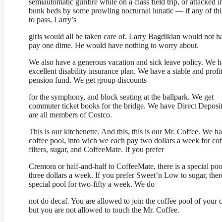
semiautomatic gunfire while on a class field trip, or attacked in
bunk beds by some prowling nocturnal lunatic — if any of th
to pass, Larry’s
girls would all be taken care of. Larry Bagdikian would not h
pay one dime. He would have nothing to worry about.
We also have a generous vacation and sick leave policy. We 
excellent disability insurance plan. We have a stable and profi
pension fund. We get group discounts
for the symphony, and block seating at the ballpark. We get
commuter ticket books for the bridge. We have Direct Deposi
are all members of Costco.
This is our kitchenette. And this, this is our Mr. Coffee. We h
coffee pool, into wich we each pay two dollars a week for cof
filters, sugar, and CoffeeMate. If you prefer
Cremora or half-and-half to CoffeeMate, there is a special poo
three dollars a week. If you prefer Sweet’n Low to sugar, there
special pool for two-fifty a week. We do
not do decaf. You are allowed to join the coffee pool of your 
but you are not allowed to touch the Mr. Coffee.