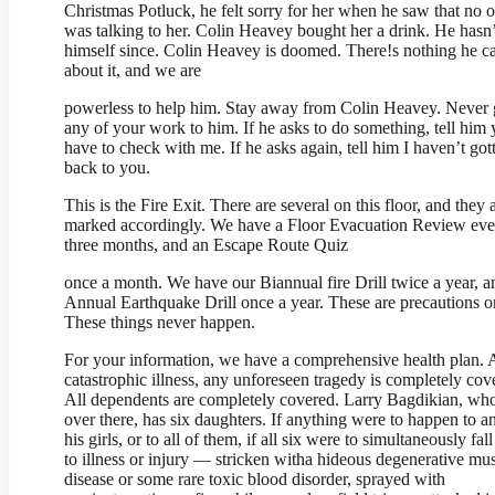
Christmas Potluck, he felt sorry for her when he saw that no 
was talking to her. Colin Heavey bought her a drink. He hasn
himself since. Colin Heavey is doomed. There!s nothing he c
about it, and we are
powerless to help him. Stay away from Colin Heavey. Never 
any of your work to him. If he asks to do something, tell him
have to check with me. If he asks again, tell him I haven’t got
back to you.
This is the Fire Exit. There are several on this floor, and they 
marked accordingly. We have a Floor Evacuation Review eve
three months, and an Escape Route Quiz
once a month. We have our Biannual fire Drill twice a year, a
Annual Earthquake Drill once a year. These are precautions o
These things never happen.
For your information, we have a comprehensive health plan.
catastrophic illness, any unforeseen tragedy is completely cov
All dependents are completely covered. Larry Bagdikian, who
over there, has six daughters. If anything were to happen to a
his girls, or to all of them, if all six were to simultaneously fal
to illness or injury — stricken witha hideous degenerative mu
disease or some rare toxic blood disorder, sprayed with