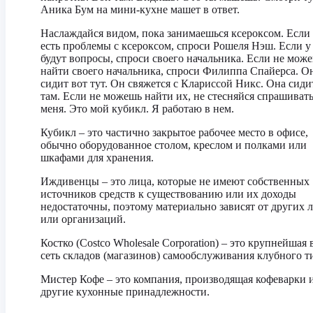
Аника Бум на мини-кухне машет в ответ.
Наслаждайся видом, пока занимаешься ксероксом. Если 
есть проблемы с ксероксом, спроси Рошеля Нэш. Если у
будут вопросы, спроси своего начальника. Если не мож
найти своего начальника, спроси Филиппа Спайерса. О
сидит вот тут. Он свяжется с Клариссой Никс. Она сиди
там. Если не можешь найти их, не стесняйся спрашивать
меня. Это мой кубикл. Я работаю в нем.
Кубикл – это частично закрытое рабочее место в офисе,
обычно оборудованное столом, креслом и полками или
шкафами для хранения.
Иждивенцы – это лица, которые не имеют собственных
источников средств к существованию или их доходы
недостаточны, поэтому материально зависят от других 
или организаций.
Костко (Costco Wholesale Corporation) – это крупнейшая 
сеть складов (магазинов) самообслуживания клубного т
Мистер Кофе – это компания, производящая кофеварки 
другие кухонные принадлежности.