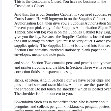
This is the Custodian’s Closet. You have no business in the
Custodian!s Closet.
And this, this is our Supplies Cabinet. If you need supplies, s
Curtis Lance. He will logmyou in on the Supplies Cabinet
Authorization Log, then give you a Supplies Authorization Sl
Present your pink copy of the Supplies Authorization Slip to E
Tapper. She will log you in on the Supplies Cabinet Key Log,
give you the key. Because the Supplies Cabinet is located out
the Unit Manager’s office, you must be very quiet. Gather yo
supplies quietly. The Supplies Cabinet is divided into four sec
Section One contains letterhead stationery, blank paper and
envelopes, memo and note pads,
and so on. Section Two contains pens and pencils and typewri
and printer ribbons, and the like. In Section Three we have er
correction fluids, transparent tapes, glue
sticks, et cetera. And in Section Four we have paper clips and
pins and scissors and razor blades. And here are the spare blad
the shredder. Do not touch the shredder, which is located over
The shredder is of no concern to you.
Gwendolyn Stich sits in that office there. She is crazy about
penguins, and collects penguin knickknacks: penguin posters
coffee mugs and stationery, penguin stuffed