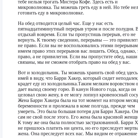
тебе нельзя трогать Мистера Кофе. Здесь есть и
микроволновка. Ты можешь греть еду в ней. Но тебе нел
готовить еду в микроволновке.
На обед отводится целый час. Еще у нас есть
пятнадцатиминутный перерыв утром и после полудня. В
отдыхай вовремя. Если ты пропустишь перерыв, его не
вернуть. К твоему сведению, перерывы — это привилеги
не право. Если вы не воспользовались этими перерывам
имеем право этих перерывов вас лишить. Обед, однако, 
право, а не привилегия. Если вы пропустите обед, наши
связаны, мы не сможем отобрать право на обед у вас.
Вот и холодильник. Ты можешь хранить свой обед здесь
имей в виду, что Барри Хакер, который сидит неподалек
крадет еду из холодильника.Таким мелким воровством 
дает выход своему горю. В канун Нового года, когда он
целовал свою жену, в ее мозгу лопнул кровеносный сосу
Жена Барри Хакера была на тот момент на втором месяц
беременности и пролежала в коме полгода, прежде чем
умереть. Это была большая потеря для Барри Хакера. О
сам не свой после этого. Его жена была красивой женщ
К тому же она была полностью застрахованной. Барри 
не пришлось платить ни цента, но его преследует мертв
жена. Она преследует всех нас. Мы видим ее отражение