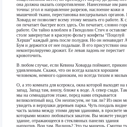
она должна оказать сопротивление. Нанесенные им ран
точны: угол и направление разрезов, наслоение кожи и
мышечной ткани, перестановка висцеральных органов.
Ховард не позволяет всему этому мешать его работе. К с
он печатает быстрее всех здесь. Он печатает, словно гор
работе. Он тайно влюблен в Гвендолин Стич и оставляет
столе завернутые в красную фольгу конфеты “Поцелуй
Херши” каждый день после полудня. Но он ненавидит 
Бум и держится от нее подальше. В его присутствии она
неконтролируемо дрожит. Ее левая ладонь не перестает
кровоточить.
В любом случае, если Кевина Ховарда поймают, прикин
удивленным. Скажи, что он всегда казался хорошим
человеком, немного одиноким, но всегда тихим и милы
О, а это комната для ксерокса, окна которой выходят на 
запад. Запад там, внизу, ближе к воде. А север сзади. Та
мы на семнадцатом этаже, перед нами открывается
великолепный вид. Он неописуем, не так ли? Из окон 
увидеть и верхушки деревьев парка. Чуть поодаль видне
часть залива между этими двумя зданиями, в просвете 
которыми можно любоваться закатом. Вы можете увидет
здание, отражающееся в стеклянных панелях здания
напротив. Вон там. Видишь? Это ты машешь. Смотри ту