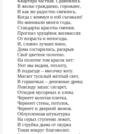
Квартира частная. Сравнялись
В жилье гражданки, горожане,
И как же радостно смеялись,
Когда с коммун и изб съезжали!
Но миновали многи годы,
Стандарты красоты сменив.
Прогнил хрущёвок жилмассив
От возраста и непогоды.
И, словно лучшее вино,
Дома состарились, раскрыв
Своё цветное полотно.
На полотне том красок нет:
Уют мы видим, теплоту,
В подъезде – мисочку коту.
Мигает тусклый жёлтый свет,
В горшочках – денежные древа;
Повсюду запах: сигарет,
Отходов мусорных и хлева.
Чернеет колотая плитка,
Чернеют стены, потолок,
Чернеет и дверной звонок.
Облупленная штукатурка
На серых ступенях лежит,
И струйка дыма от окурка
Тиши вокруг благоволит.