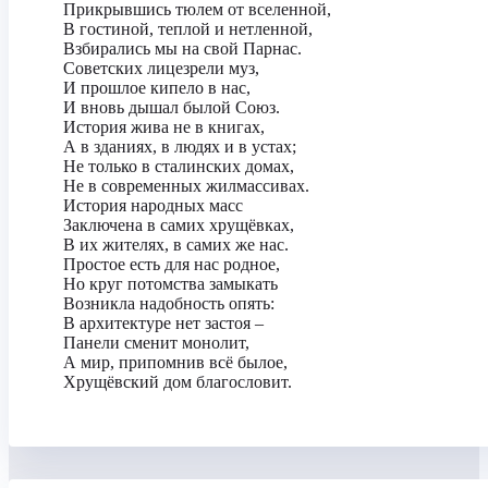
Прикрывшись тюлем от вселенной,
В гостиной, теплой и нетленной,
Взбирались мы на свой Парнас.
Советских лицезрели муз,
И прошлое кипело в нас,
И вновь дышал былой Союз.
История жива не в книгах,
А в зданиях, в людях и в устах;
Не только в сталинских домах,
Не в современных жилмассивах.
История народных масс
Заключена в самих хрущёвках,
В их жителях, в самих же нас.
Простое есть для нас родное,
Но круг потомства замыкать
Возникла надобность опять:
В архитектуре нет застоя –
Панели сменит монолит,
А мир, припомнив всё былое,
Хрущёвский дом благословит.