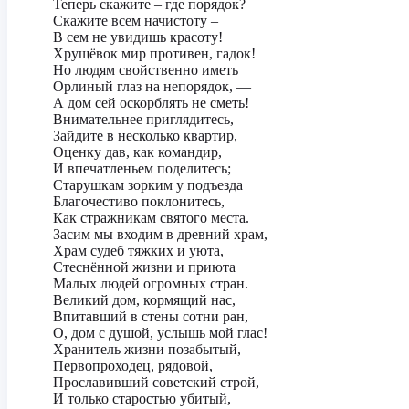
Теперь скажите – где порядок?
Скажите всем начистоту –
В сем не увидишь красоту!
Хрущёвок мир противен, гадок!
Но людям свойственно иметь
Орлиный глаз на непорядок, —
А дом сей оскорблять не сметь!
Внимательнее приглядитесь,
Зайдите в несколько квартир,
Оценку дав, как командир,
И впечатленьем поделитесь;
Старушкам зорким у подъезда
Благочестиво поклонитесь,
Как стражникам святого места.
Засим мы входим в древний храм,
Храм судеб тяжких и уюта,
Стеснённой жизни и приюта
Малых людей огромных стран.
Великий дом, кормящий нас,
Впитавший в стены сотни ран,
О, дом с душой, услышь мой глас!
Хранитель жизни позабытый,
Первопроходец, рядовой,
Прославивший советский строй,
И только старостью убитый,