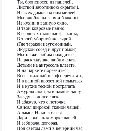
Ты, броненосец из панелей,
Листвой заботливою скрытый,
Из всех домов ты нам милее!
Мы влюблены в твои балконы,
Из кухни в ванную окно,
В твои ковровые панно,
В сервизах пыльные флаконы;
В твоей уборной же сырой
(Где таракан неугомонный,
Людской сосед и друг помой)
Мы также любим находиться,
На раскладушке любим спать,
Детьми на антресоль влезать,
И на паркете порезвиться,
Весь книжный шкаф перечитать,
И в ванной крохотной помыться,
И в кухне тесной постряпать!
Ажурны люстры в память нашу
Засядут в долгие века,
И абажур, что с потолка
Свисал широкой тканой чашей.
А лампа Ильича нагая
Дарила жизнь коморке вашей
И забирала, догорая.
Под светом ламп в вечерний час,