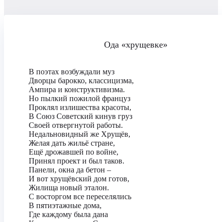
Ода «хрущевке»
В поэтах возбуждали муз
Дворцы барокко, классицизма,
Ампира и конструктивизма.
Но пылкий пожилой француз
Проклял излишества красоты,
В Союз Советский кинув груз
Своей отвергнутой работы.
Недальновидный же Хрущёв,
Желая дать жильё стране,
Ещё дрожавшей по войне,
Принял проект и был таков.
Панели, окна да бетон –
И вот хрущёвский дом готов,
Жилища новый эталон.
С восторгом все переселялись
В пятиэтажные дома,
Где каждому была дана