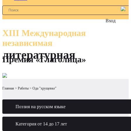
Вход
XIII Международная
независимая
литературная
Премия «Глаголица»
Главная
Работы
Ода "хрущевке"
Поэзия на русском языке
Категория от 14 до 17 лет