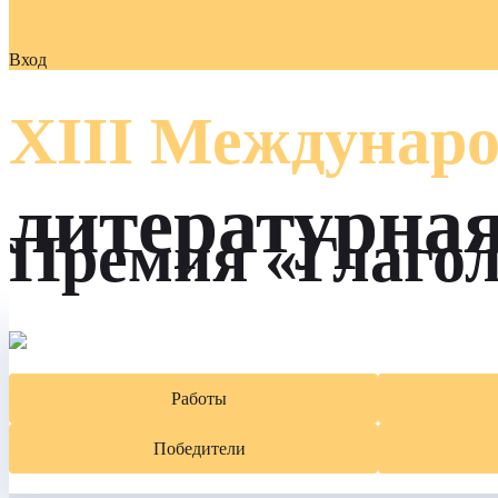
Вход
XIII Междунаро
литературна
Премия «Глаго
Работы
Победители