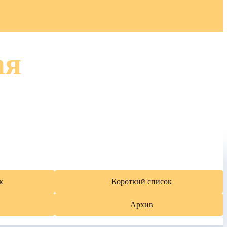
ая
к
Короткий список
Архив