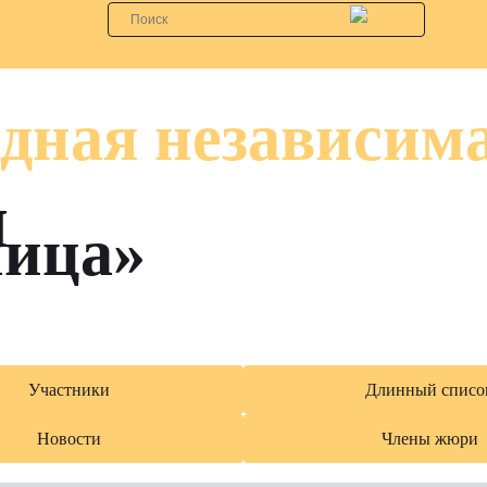
дная независим
я
лица»
Участники
Длинный списо
Новости
Члены жюри