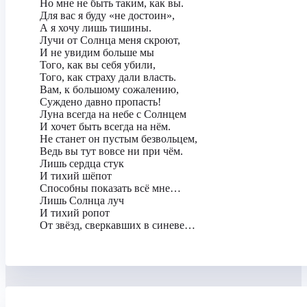
Но мне не быть таким, как вы.
Для вас я буду «не достоин»,
А я хочу лишь тишины.
Лучи от Солнца меня скроют,
И не увидим больше мы
Того, как вы себя убили,
Того, как страху дали власть.
Вам, к большому сожалению,
Суждено давно пропасть!
Луна всегда на небе с Солнцем
И хочет быть всегда на нём.
Не станет он пустым безвольцем,
Ведь вы тут вовсе ни при чём.
Лишь сердца стук
И тихий шёпот
Способны показать всё мне…
Лишь Солнца луч
И тихий ропот
От звёзд, сверкавших в синеве…