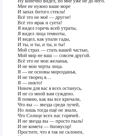
Ну конечно видел, но мне уже не до него.
Мне не нужно ваше море
И запах битого стекла!
Всё это не моё — другое!
Всё это мрак и суета!
Я видел горечь всей утраты,
Я видел лица темноты,
И видел, как упали гады,
И ты, и ты, и ты, и ты!
Мой страх — стать вашей частью,
Мой мир не ваш — совсем другой.
Всё это не мои желанья,
И не мои черты лица.
Я — не основы мирозданья,
И не творец я…
Я — никто!
Никем для вас я всех останусь,
И не со мной вам суждено.
Я помню, как вы все кричали,
Что вы — звезда среди лучей,
Но лишь тогда ещё не знали,
Что Солнце всех нас горячей.
И не звезда вы — просто пыль!
И не комета — биомусор!
Простите, что я так не склонен,