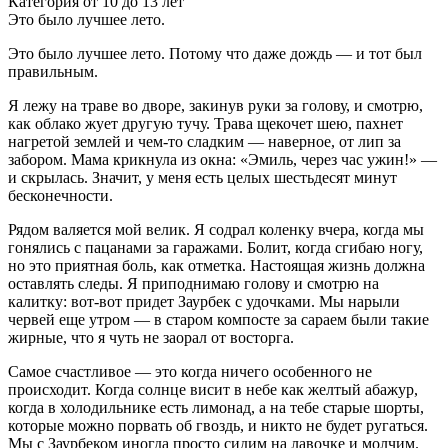
Категория от 10 до 13 лет
Это было лучшее лето.
Это было лучшее лето. Потому что даже дождь — и тот был
правильным.
Я лежу на траве во дворе, закинув руки за голову, и смотрю,
как облако жует другую тучу. Трава щекочет шею, пахнет
нагретой землей и чем-то сладким — наверное, от лип за
забором. Мама крикнула из окна: «Эмиль, через час ужин!» —
и скрылась. Значит, у меня есть целых шестьдесят минут
бесконечности.
Рядом валяется мой велик. Я содрал коленку вчера, когда мы
гонялись с пацанами за гаражами. Болит, когда сгибаю ногу,
но это приятная боль, как отметка. Настоящая жизнь должна
оставлять следы. Я приподнимаю голову и смотрю на
калитку: вот-вот придет Заурбек с удочками. Мы нарыли
червей еще утром — в старом компосте за сараем были такие
жирные, что я чуть не заорал от восторга.
Самое счастливое — это когда ничего особенного не
происходит. Когда солнце висит в небе как желтый абажур,
когда в холодильнике есть лимонад, а на тебе старые шорты,
которые можно порвать об гвоздь, и никто не будет ругаться.
Мы с Заурбеком иногда просто сидим на лавочке и молчим.