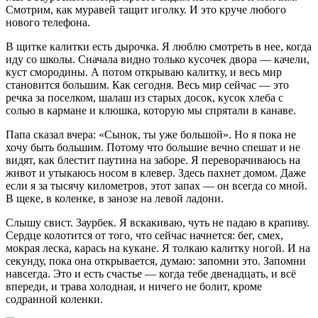
Смотрим, как муравей тащит иголку. И это круче любого
нового телефона.
В щитке калитки есть дырочка. Я люблю смотреть в нее, когда
иду со школы. Сначала видно только кусочек двора — качели,
куст смородины. А потом открываю калитку, и весь мир
становится большим. Как сегодня. Весь мир сейчас — это
речка за поселком, шалаш из старых досок, кусок хлеба с
солью в кармане и клюшка, которую мы спрятали в канаве.
Папа сказал вчера: «Сынок, ты уже большой». Но я пока не
хочу быть большим. Потому что большие вечно спешат и не
видят, как блестит паутина на заборе. Я переворачиваюсь на
живот и утыкаюсь носом в клевер. Здесь пахнет домом. Даже
если я за тысячу километров, этот запах — он всегда со мной.
В щеке, в коленке, в занозе на левой ладони.
Слышу свист. Заурбек. Я вскакиваю, чуть не падаю в крапиву.
Сердце колотится от того, что сейчас начнется: бег, смех,
мокрая леска, карась на кукане. Я толкаю калитку ногой. И на
секунду, пока она открывается, думаю: запомни это. Запомни
навсегда. Это и есть счастье — когда тебе двенадцать, и всё
впереди, и трава холодная, и ничего не болит, кроме
содранной коленки.