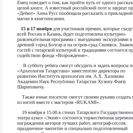
Емец поведает о том, как пройти путь от одного рассказ
целой книге. А известный российский поэт и лауреат п
«Дебют» Анна Русс пообещала рассказать о прикладной
магии в книгописании.
15 и 17 ноября
для участников премии, которые съеду
всей России в Казань, будет подготовлена культурно-
развлекательная программа с выездными экскурсиями в
древний город Болгар и на остров-град Свияжск. Знако
гостей с татарской культурой и традициями состоится п
содействии фонда «Возрождение».
В субботу ребята смогут обсудить и задать вопросы п
«Археология Татарстана» заместителю директора по
развитию Института археологии им. А.Х. Халикова
Академии Наук Республики Татарстан Хузину Фаязу
Шариповичу.
Также юные писатели смогут своими руками создать 
из нитей вместе с мастером «RUKAMI».
19 ноября в 15.00 в стенах Татарского Государственно
театра кукол «Экият» состоится торжественная церемон
награждения авторов лучших работ, автограф-сессия,
праздничное чаепитие и специально подготовленный