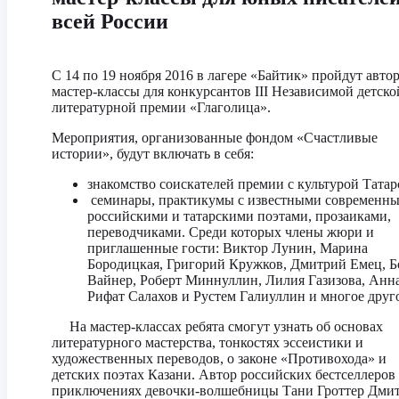
всей России
С 14 по 19 ноября 2016 в лагере «Байтик» пройдут авто
мастер-классы для конкурсантов III Независимой детско
литературной премии «Глаголица».
Мероприятия, организованные фондом «Счастливые
истории», будут включать в себя:
знакомство соискателей премии с культурой Татар
семинары, практикумы с известными современн
российскими и татарскими поэтами, прозаиками,
переводчиками. Среди которых члены жюри и
приглашенные гости: Виктор Лунин, Марина
Бородицкая, Григорий Кружков, Дмитрий Емец, Б
Вайнер, Роберт Миннуллин, Лилия Газизова, Анна
Рифат Салахов и Рустем Галиуллин и многое друг
На мастер-классах ребята смогут узнать об основах
литературного мастерства, тонкостях эссеистики и
художественных переводов, о законе «Противохода» и
детских поэтах Казани. Автор российских бестселлеров
приключениях девочки-волшебницы Тани Гроттер Дми