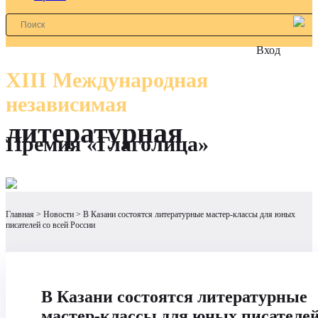
Вход
XIII Международная
независимая
литературная
Премия «Глаголица»
Главная
Новости
В Казани состоятся литературные мастер-классы для юных
писателей со всей России
В Казани состоятся литературные
мастер-классы для юных писателей