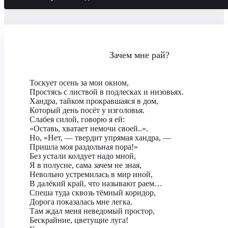
Зачем мне рай?
Тоскует осень за мои окном,
Простясь с листвой в подлесках и низовьях.
Хандра, тайком прокравшаяся в дом,
Который день посёт у изголовья.
Слабея силой, говорю я ей:
«Оставь, хватает немочи своей..».
Но, «Нет, — твердит упрямая хандра, —
Пришла моя раздольная пора!»
Без устали колдует надо мной,
Я в полусне, сама зачем не зная,
Невольно устремилась в мир иной,
В далёкий край, что называют раем…
Спеша туда сквозь тёмный коридор,
Дорога показалась мне легка.
Там ждал меня неведомый простор,
Бескрайние, цветущие луга!