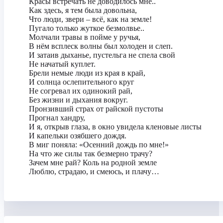
Красы встречать не доводилось мне..
Как здесь, я тем была довольна,
Что люди, звери – всё, как на земле!
Пугало только жуткое безмолвье..
Молчали травы в пойме у ручья,
В нём всплеск волны был холоден и слеп.
И затаив дыханье, пустельга не спела свой
Не начатый куплет.
Брели немые люди из края в край,
И солнца ослепительного круг
Не согревал их одинокий рай,
Без жизни и дыхания вокруг.
Пронзивший страх от райской пустоты
Прогнал хандру,
И я, открыв глаза, в окно увидела кленовые листы
И капельки озябшего дождя.
В миг поняла: «Осенний дождь по мне!»
На что же силы так безмерно трачу?
Зачем мне рай? Коль на родной земле
Люблю, страдаю, и смеюсь, и плачу…