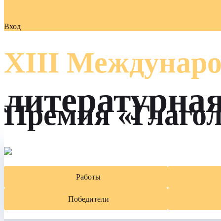
Вход
XIII Междунаро
литературна
Премия «Глаго
Работы
Победители