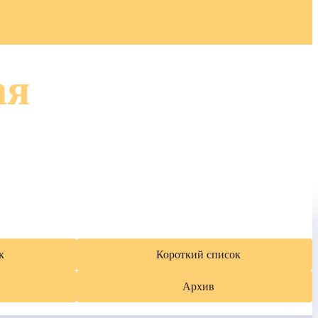
ая
к
Короткий список
Архив