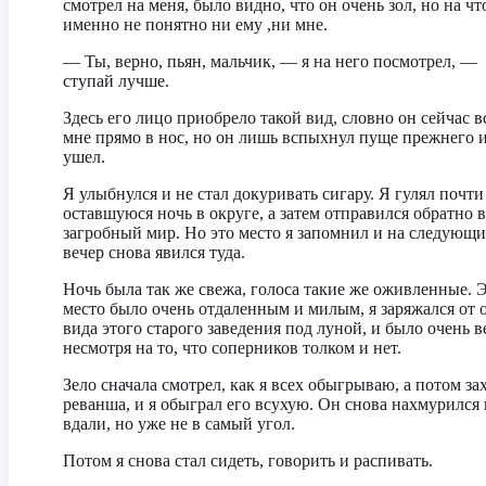
смотрел на меня, было видно, что он очень зол, но на чт
именно не понятно ни ему ,ни мне.
— Ты, верно, пьян, мальчик, — я на него посмотрел, —
ступай лучше.
Здесь его лицо приобрело такой вид, словно он сейчас в
мне прямо в нос, но он лишь вспыхнул пуще прежнего 
ушел.
Я улыбнулся и не стал докуривать сигару. Я гулял почт
оставшуюся ночь в округе, а затем отправился обратно в
загробный мир. Но это место я запомнил и на следующ
вечер снова явился туда.
Ночь была так же свежа, голоса такие же оживленные. 
место было очень отдаленным и милым, я заряжался от 
вида этого старого заведения под луной, и было очень в
несмотря на то, что соперников толком и нет.
Зело сначала смотрел, как я всех обыгрываю, а потом за
реванша, и я обыграл его всухую. Он снова нахмурился 
вдали, но уже не в самый угол.
Потом я снова стал сидеть, говорить и распивать.