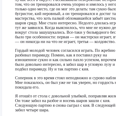
том, что он тренировался очень упорно и имелось у нег
только одно место, где он мог это делать: там сукно был
бугристое, кий неровный, а он тренировался и достиг т
мастерства, что хоть палкой обломавшейся забьёт шестн
шаров сряду. Мне стало интересно. Недолго длилась игра
тут же заявился. Когда выяснилось, что мне не нужно де
вокруг стола зашушукались. Все-таки у бильярдного бес
было три особенности: первая — он мастерски играет, в
— он никогда ни на что не играет, третья — колдовство.
Гордый молодой человек согласился играть. По жребию
разбивал пирамиду. Помню, как я поставил руку на
изношенное сукно и как сильно пахло успехом, впрочем
было довольно интересно, я забил шар в угловую лузу и
подбил пирамиду. Ну и так партию с кия.
Соперник в это время стоял неподвижно и сурово наблю
Мне показалось, он был уже не так уверен, но гордость 
покидала его.
Я отошёл от стола с довольной улыбкой, поправляя жиле
Он тоже забил на разбое и восемь шаров зашли с кия.
Следующую партию я снова сыграл с кия. В следующей
забил четыре шара.