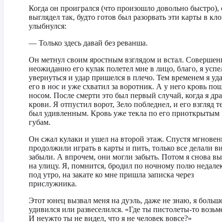
Когда он проигрался (что произошло довольно быстро),
выглядел так, будто готов был разорвать эти карты в кло
улыбнулся:
— Только здесь давай без реванша.
Он метнул своим яростным взглядом и встал. Совершен
неожиданно его кулак полетел мне в лицо, благо, я успе
увернуться и удар пришелся в плечо. Тем временем я уд
его в нос и уже схватил за воротник. А у него кровь по
носом. После смерти это был первый случай, когда я дра
крови. Я отпустил ворот, Зело побледнел, и его взгляд т
был удивленным. Кровь уже текла по его приоткрытым
губам.
Он сжал кулаки и ушел на второй этаж. Спустя мгнове
продолжили играть в карты и пить, только все делали ви
забыли. А впрочем, они могли забыть. Потом я снова в
на улицу. Я, помнится, бродил по ночному полю недалек
под утро, на закате ко мне пришла записка через
прислужника.
Этот юнец вызвал меня на дуэль, даже не знаю, я больш
удивился или развеселился. «Где ты пистолеты-то возь
И неужто ты не видел, что я не человек вовсе?»