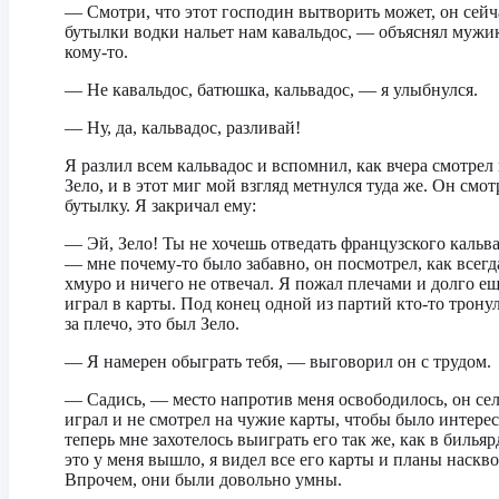
— Смотри, что этот господин вытворить может, он сейч
бутылки водки нальет нам кавальдос, — объяснял мужи
кому-то.
— Не кавальдос, батюшка, кальвадос, — я улыбнулся.
— Ну, да, кальвадос, разливай!
Я разлил всем кальвадос и вспомнил, как вчера смотрел
Зело, и в этот миг мой взгляд метнулся туда же. Он смот
бутылку. Я закричал ему:
— Эй, Зело! Ты не хочешь отведать французского кальв
— мне почему-то было забавно, он посмотрел, как всегд
хмуро и ничего не отвечал. Я пожал плечами и долго е
играл в карты. Под конец одной из партий кто-то трону
за плечо, это был Зело.
— Я намерен обыграть тебя, — выговорил он с трудом.
— Садись, — место напротив меня освободилось, он сел
играл и не смотрел на чужие карты, чтобы было интерес
теперь мне захотелось выиграть его так же, как в бильяр
это у меня вышло, я видел все его карты и планы наскво
Впрочем, они были довольно умны.