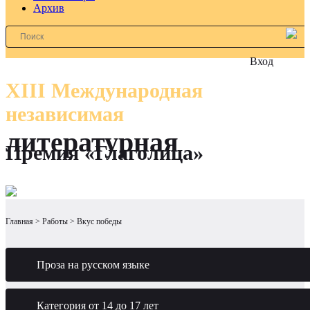
Архив
Вход
XIII Международная
независимая
литературная
Премия «Глаголица»
Главная
Работы
Вкус победы
Проза на русском языке
Категория от 14 до 17 лет