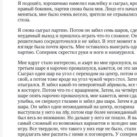
Я подошёл, хорошенько намелил наклейку и сыграл, вро
правый боковик, партия снова была моя. Лицо его нача
меняться, мне было очень весело, зрители не отрывались
стола.
Я снова сыграл партию. Потом он забил семь шаров, сд
неудачный выход и пришлось играть что-то сложное. О
решительно сосредоточился и не забил. В этот момент в
взгляде была почти ярость. Мне оставалось выиграть од
партию. Соперник скрестил руки и ноги и нахмурился.
Мне вдруг стало интересно, и азарт во мне проснулся, н
третьем шаре я нарочно промахнулся, кажется, он это за
Сыграл один шар на угол с переходом на центр, потом о
свой, а потом тоже вроде на угол чужой через стол. Зате
отыгрался. Я забил какой-то невероятный абриколь, все
в восторге. Потом что-то с вращением. Затем, на четвёр
шаре опять нарочно промахнулся, мне кажется, меня сда
улыбка, он сверкнул глазами и забил два шара. Затем я д
шара. Он забил один неожиданный на центр, испарина
выступила у него на лбу, потом еще более неожиданный,
был весь во внимании. Но дальше у него не пошло. Я в
самый сложный из возможных вариантов и холодно зак
игру. Все твердили, что такого у них еще не было, стали
предлагать мне распить с ними и поговорить. У соперн