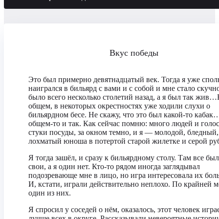
Вкус победы
Это был примерно девятнадцатый век. Тогда я уже спол
наигрался в бильярд с вами и с собой и мне стало скучн
было всего несколько столетий назад, а я был так жив…
общем, в некоторых окрестностях уже ходили слухи о
бильярдном бесе. Не скажу, что это был какой-то кабак
общем-то и так. Как сейчас помню: много людей и голос
стуки посуды, за окном темно, и я — молодой, бледный,
лохматый юноша в потертой старой жилетке и серой руб
Я тогда зашёл, и сразу к бильярдному столу. Там все бы
свои, а я один нет. Кто-то рядом иногда заглядывал
подозревающе мне в лицо, но игра интересовала их бол
И, кстати, играли действительно неплохо. По крайней м
один из них.
Я спросил у соседей о нём, оказалось, этот человек игра
лучше всех в округе. Рассказывали невероятные истори