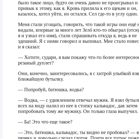
было такое лицо, будто он очень давно не проигрывал и
привык к этому, как я. Кровь прилила к его щекам и он,
казалось, хотел уйти, но остался. Сел где-то в углу один.
Меня стали угощать, говорить, что такой игры они ещё 
видали, впервые за много лет Зелó кто-то обыграл (отсю
я и узнал его имя), стали спрашивать откуда я, ведь я не
здешний. Я с ними говорил и выпивал. Мне стало повес
и я сказал:
— Хотите, судари, я вам покажу что-то более интересное
резаный дуплет?
Они, конечно, заинтересовались, я с хитрой улыбкой взя
ближайшую бутылку.
— Попробуй, батюшка, водка?
— Водка, — с удивлением отвечал мужик. Я взял бутыл
всех на виду налил из нее в стопку кальвадос, дав затем
попробовать тому же мужику. Он только глаза выпучил.
— Ба! Это что еще такое?
— Это, батюшка, кальвадос, ты видно не пробовал? — я
рюмку и довольно сделал глоток. Почти все тотчас пож