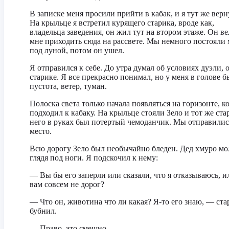
В записке меня просили прийти в кабак, и я тут же верн
На крыльце я встретил курящего старика, вроде как,
владельца заведения, он жил тут на втором этаже. Он ве
мне приходить сюда на рассвете. Мы немного постояли
под луной, потом он ушел.
Я отправился к себе. До утра думал об условиях дуэли, 
старике. Я все прекрасно понимал, но у меня в голове б
пустота, ветер, туман.
Полоска света только начала появляться на горизонте, ко
подходил к кабаку. На крыльце стояли Зело и тот же ста
него в руках был потертый чемоданчик. Мы отправилис
место.
Всю дорогу Зело был необычайно бледен. Дед хмуро мо
глядя под ноги. Я подскочил к нему:
— Вы бы его заперли или сказали, что я отказываюсь, и
вам совсем не дорог?
— Что он, животина что ли какая? Я-то его знаю, — ста
бубнил.
— Право, это смешно…