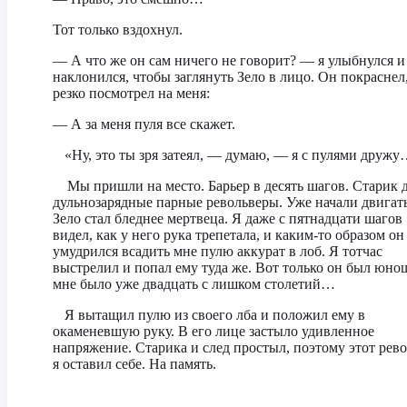
Тот только вздохнул.
— А что же он сам ничего не говорит? — я улыбнулся и
наклонился, чтобы заглянуть Зело в лицо. Он покраснел
резко посмотрел на меня:
— А за меня пуля все скажет.
«Ну, это ты зря затеял, — думаю, — я с пулями дружу
Мы пришли на место. Барьер в десять шагов. Старик 
дульнозарядные парные револьверы. Уже начали двигать
Зело стал бледнее мертвеца. Я даже с пятнадцати шагов
видел, как у него рука трепетала, и каким-то образом он
умудрился всадить мне пулю аккурат в лоб. Я тотчас
выстрелил и попал ему туда же. Вот только он был юнош
мне было уже двадцать с лишком столетий…
Я вытащил пулю из своего лба и положил ему в
окаменевшую руку. В его лице застыло удивленное
напряжение. Старика и след простыл, поэтому этот рев
я оставил себе. На память.