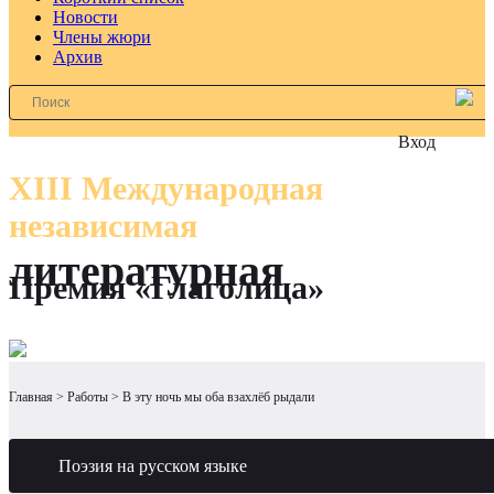
Новости
Члены жюри
Архив
Вход
XIII Международная
независимая
литературная
Премия «Глаголица»
Главная
Работы
В эту ночь мы оба взахлёб рыдали
Поэзия на русском языке