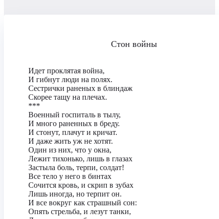
Стон войны
Идет проклятая война,
И гибнут люди на полях.
Сестрички раненых в блиндаж
Скорее тащу на плечах.
***
Военный госпиталь в тылу,
И много раненных в бреду.
И стонут, плачут и кричат.
И даже жить уж не хотят.
Один из них, что у окна,
Лежит тихонько, лишь в глазах
Застыла боль, терпи, солдат!
Все тело у него в бинтах
Сочится кровь, и скрип в зубах
Лишь иногда, но терпит он.
И все вокруг как страшный сон:
Опять стрельба, и лезут танки,