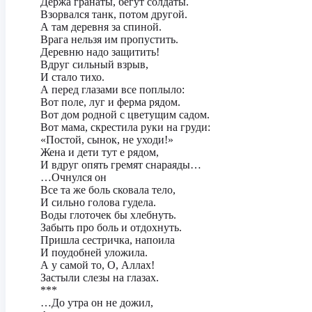
Держа гранаты, бегут солдаты.
Взорвался танк, потом другой.
А там деревня за спиной.
Врага нельзя им пропустить.
Деревню надо защитить!
Вдруг сильный взрыв,
И стало тихо.
А перед глазами все поплыло:
Вот поле, луг и ферма рядом.
Вот дом родной с цветущим садом.
Вот мама, скрестила руки на груди:
«Постой, сынок, не уходи!»
Жена и дети тут е рядом,
И вдруг опять гремят снараяды…
…Очнулся он
Все та же боль сковала тело,
И сильно голова гудела.
Воды глоточек бы хлебнуть.
Забыть про боль и отдохнуть.
Пришла сестричка, напоила
И поудобней уложила.
А у самой то, О, Аллах!
Застыли слезы на глазах.
***
…До утра он не дожил,