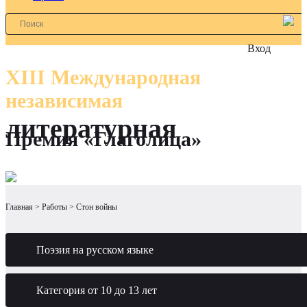
Вход
XIII Международная
независимая
литературная
Премия «Глаголица»
Главная
Работы
Стон войны
Поэзия на русском языке
Категория от 10 до 13 лет