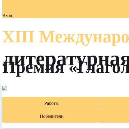
Вход
XIII Междунаро
литературна
Премия «Глаго
Работы
Победители