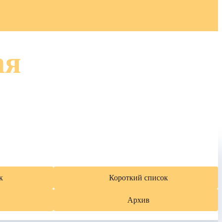
ая
к
Короткий список
Архив