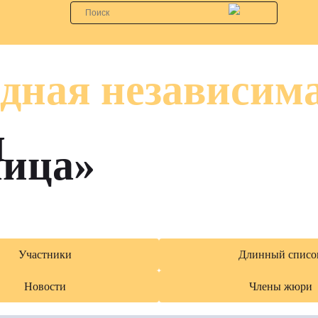
дная независим
я
лица»
Участники
Длинный списо
Новости
Члены жюри