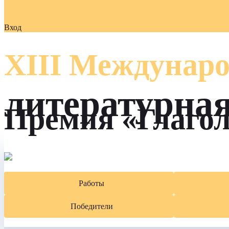
Вход
XIII Междунаро
литературна
Премия «Глаго
Работы
Победители