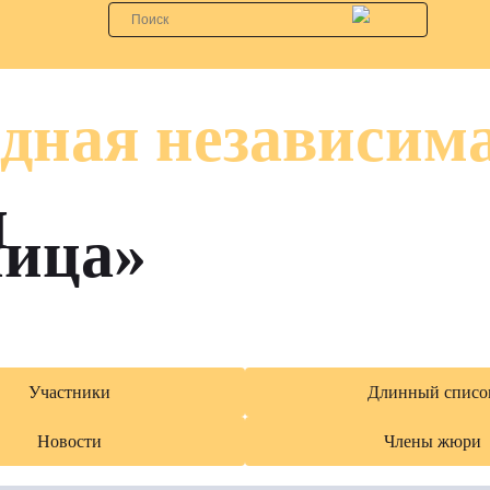
дная независим
я
лица»
Участники
Длинный списо
Новости
Члены жюри