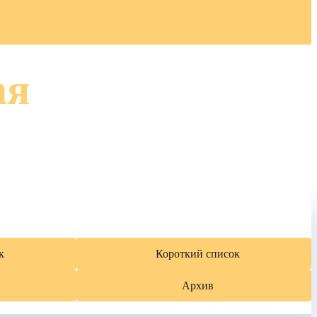
ая
к
Короткий список
Архив