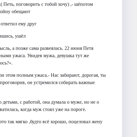
( Петь, поговорить с тобой хочу) ,- шёпотом
 войну обещают
 ответил ему друг
увшись, ушёл
ысль, а позже сама развеялась. 22 июня Петя
олными ужаса. Увидев мужа, девушка тут же
ось?».
ри этом полным ужаса.- Нас забирают, дорогая, ты
,- проговорив, он устремился собирать важные
 детьми, с работой, она думала о муже, но не о
ватилась, когда муж стоял уже на пороге.
это так мягко ,будто всё хорошо, поцеловал жену