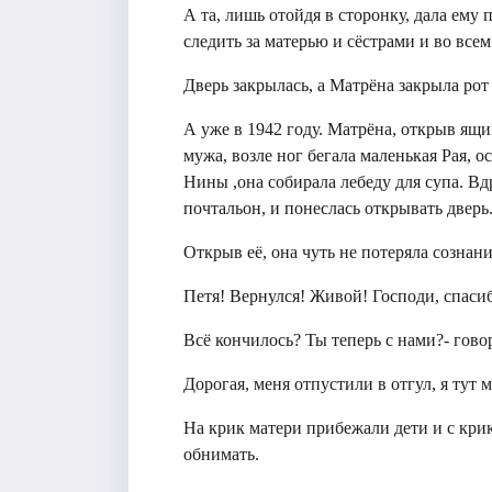
А та, лишь отойдя в сторонку, дала ему
следить за матерью и сёстрами и во все
Дверь закрылась, а Матрёна закрыла ро
А уже в 1942 году. Матрёна, открыв ящ
мужа, возле ног бегала маленькая Рая, 
Нины ,она собирала лебеду для супа. Вдр
почтальон, и понеслась открывать дверь
Открыв её, она чуть не потеряла сознани
Петя! Вернулся! Живой! Господи, спасиб
Всё кончилось? Ты теперь с нами?- гово
Дорогая, меня отпустили в отгул, я тут
На крик матери прибежали дети и с крик
обнимать.