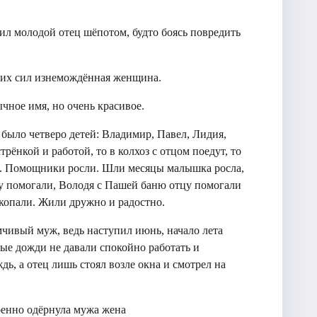
ил молодой отец шёпотом, будто боясь повредить
них сил изнемождённая женщина.
ычное имя, но очень красивое.
было четверо детей: Владимир, Павел, Лидия,
трёнкой и работой, то в колхоз с отцом поедут, то
ют. Помощники росли. Шли месяцы малышка росла,
му помогали, Володя с Пашей баню отцу помогали
д копали. Жили дружно и радостно.
мчивый муж, ведь наступил июнь, начало лета
ые дожди не давали спокойно работать и
дь, а отец лишь стоял возле окна и смотрел на
коенно одёрнула мужа жена