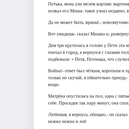
Петька, монь ули мелем кортамс мартонк
позвал его Миша- такое узнал недавно,
Да не может быть, враньё,- невозмутимо
Вот увидишь- сказал Мишка и, разверн
Дня три крутилась в голове у Пети эта м
поехал в город, а вернулся с глазами п
подбежала: « Петя, Петенька, что случил
Война!- ответ был чётким, коротким и п
только не скучай, я обязательно приеду
вещи.
Матрёна опустилась на пол, одна с пятью
себе. Просидев так пару минут, она спох
Любимая, я вернусь, обещаю,- он сказал 
нежно нежно в лоб