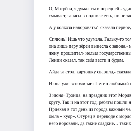
О, Матрёна, я думал ты в передней.- уди
смывает, запасы в подполе есть, но не з
А у колхоза наворовать?- сказала первое
Сплюнь! Ишь что удумала, Гальку-то то
она лишь пару зёрен вынесла с завода,-
жену, прошептал- нельзя государственн
Ленин сказал, так себя вести и будем.
Айда за стол, картошку сварила,- сказал
И она уже вспоминает Петин любимый 
3 июня- Троица, на праздник этот Морд
кругу. Так и на этот год, ребяты пошли 
Приехал в тот день из города важный ч
была « куяр». Огурец в переводе с мор
него воровали, да такие сладкие… таких