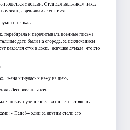
 попрощаться с детьми. Отец дал мальчикам наказ
м помогать, а девочкам слушаться.
т рукой и плакала….
ик, перебирала и перечитывала военные письма
остальные дети были на огороде, за исключением
уг раздался стук в дверь, девушка думала, что это
.
е:
о!- жена кинулась к нему на шею.
рила обеспокоенная жена.
 мальчишкам пули привёз военные, настоящие.
ами: « Папа!»- один за другим стали его