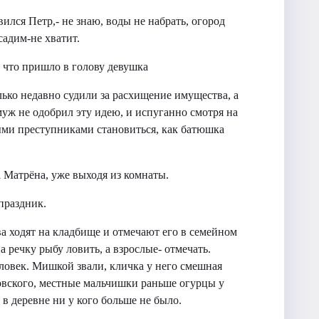
вился Петр,- не знаю, воды не набрать, огород
асадим-не хватит.
, что пришло в голову девушка
лько недавно судили за расхищение имущества, а
 муж не одобрил эту идею, и испуганно смотря на
ыми преступниками становиться, как батюшка
а Матрёна, уже выходя из комнаты.
праздник.
ва ходят на кладбище и отмечают его в семейном
на речку рыбу ловить, а взрослые- отмечать.
еловек. Мишкой звали, кличка у него смешная
довского, местные мальчишки раньше огурцы у
 в деревне ни у кого больше не было.