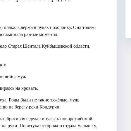
хо плакала,держа в руках похоронку. Она только
а вспоминала разные моменты.
 Село Старая Шентала Куйбышевской области,
дом.
ыхавшийся муж
пираясь на кровать.
уха. Роды были не такие тяжёлые, муж,
баню на берегу реки Кондурчи.
уж ,бросив все дела кинулся к новорождённой
у на руки. Повитуха осторожно отдала малышку,