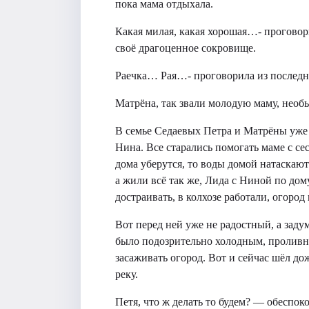
пока мама отдыхала.
Какая милая, какая хорошая…- проговор
своё драгоценное сокровище.
Раечка… Рая…- проговорила из послед
Матрёна, так звали молодую маму, необ
В семье Седаевых Петра и Матрёны уже 
Нина. Все старались помогать маме с сес
дома уберутся, то воды домой натаска
а жили всё так же, Лида с Ниной по до
достраивать, в колхозе работали, огоро
Вот перед ней уже не радостный, а заду
было подозрительно холодным, проливн
засаживать огород. Вот и сейчас шёл дож
реку.
Петя, что ж делать то будем? — обеспо