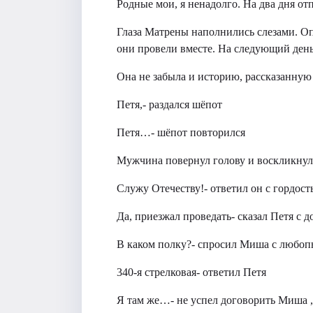
Родные мои, я ненадолго. На два дня от
Глаза Матрены наполнились слезами. Опя
они провели вместе. На следующий день
Она не забыла и историю, рассказанную 
Петя,- раздался шёпот
Петя…- шёпот повторился
Мужчина повернул голову и воскликнул:
Служу Отечеству!- ответил он с гордост
Да, приезжал проведать- сказал Петя с 
В каком полку?- спросил Миша с любо
340-я стрелковая- ответил Петя
Я там же…- не успел договорить Миша ,