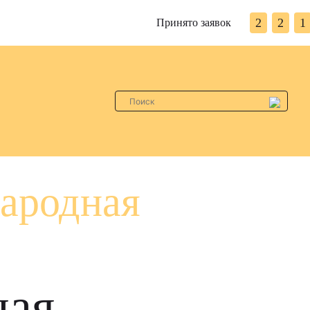
2
2
1
Принято заявок
ародная
ная