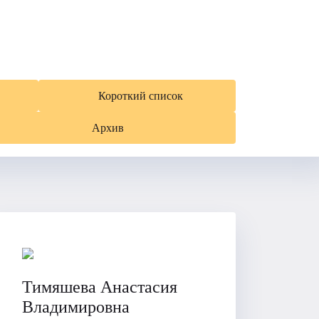
Короткий список
Архив
Тимяшева Анастасия
Владимировна