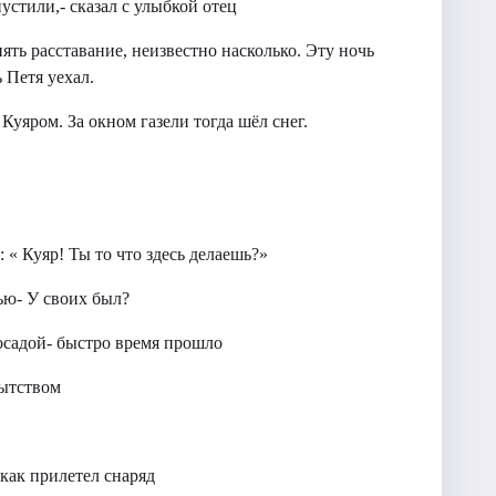
пустили,- сказал с улыбкой отец
ть расставание, неизвестно насколько. Эту ночь
 Петя уехал.
Куяром. За окном газели тогда шёл снег.
 « Куяр! Ты то что здесь делаешь?»
ью- У своих был?
досадой- быстро время прошло
пытством
как прилетел снаряд