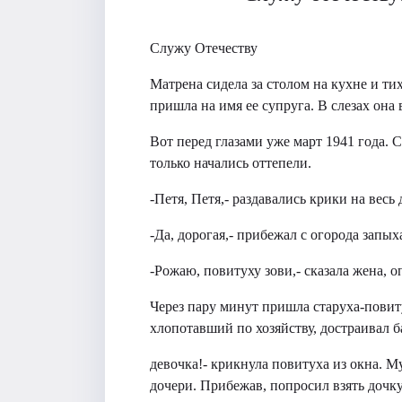
Служу Отечеству
Матрена сидела за столом на кухне и ти
пришла на имя ее супруга. В слезах он
Вот перед глазами уже март 1941 года.
только начались оттепели.
-Петя, Петя,- раздавались крики на весь 
-Да, дорогая,- прибежал с огорода зап
-Рожаю, повитуху зови,- сказала жена, о
Через пару минут пришла старуха-повит
хлопотавший по хозяйству, достраивал 
девочка!- крикнула повитуха из окна. М
дочери. Прибежав, попросил взять дочк