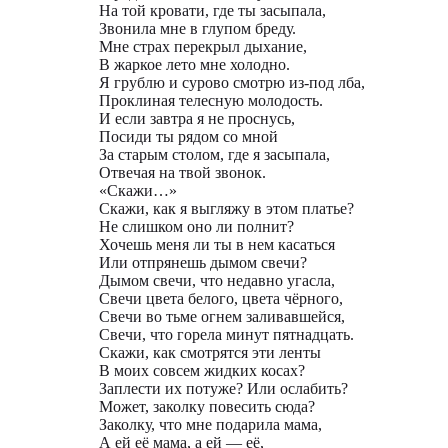
На той кровати, где ты засыпала,
Звонила мне в глупом бреду.
Мне страх перекрыл дыхание,
В жаркое лето мне холодно.
Я грублю и сурово смотрю из-под лба,
Проклиная телесную молодость.
И если завтра я не проснусь,
Посиди ты рядом со мной
За старым столом, где я засыпала,
Отвечая на твой звонок.
«Скажи…»
Скажи, как я выгляжу в этом платье?
Не слишком оно ли полнит?
Хочешь меня ли ты в нем касаться
Или отпрянешь дымом свечи?
Дымом свечи, что недавно угасла,
Свечи цвета белого, цвета чёрного,
Свечи во тьме огнем заливавшейся,
Свечи, что горела минут пятнадцать.
Скажи, как смотрятся эти ленты
В моих совсем жидких косах?
Заплести их потуже? Или ослабить?
Может, заколку повесить сюда?
Заколку, что мне подарила мама,
А ей её мама, а ей — её,