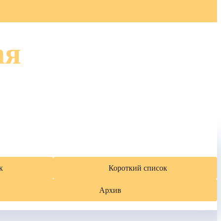
ая
к
Короткий список
Архив