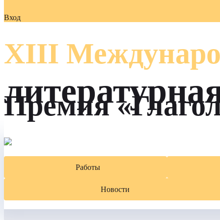
Вход
XIII Междунаро
литературна
Премия «Глаго
Работы
Новости