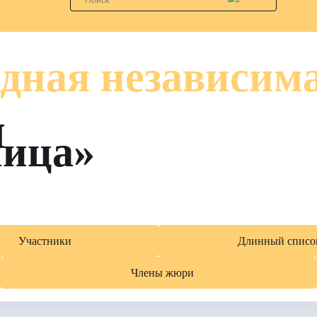
дная независим
я
лица»
Участники
Длинный списо
Члены жюри