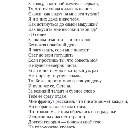
Заколку, в которой жемчуг сверкает,
Ту, что ты снова кидаешь на пол.
Скажи, как сидят на мне эти туфли?
Я и в них даже ниже тебя.
Как дотянуться до самой макушки?
Как вкусить мне высокий твой яд?
«О силе»
За окном темнота — и это залог
Беспокоя покойной душе.
Я лягу спать, если мне повезет
Свет до зари потушить.
Если простишь ты, что совесть моя
Не будет безмерно чиста,
Если юность мою в который уж раз
Не запрячут в углу чердака,
То, Боже, прости мою грешную душу.
И купи же ее, Сатана.
За великий талант и бурное слово
Тебе её сразу отдам.
Мне француз рассказал, что писать может каждый
Но избраны только мы с ним.
Что только мы с ним обреклись на страданье
Исписанных наспех страниц.
Другой говорил — положи своё тело
На голо-чужую кровать.