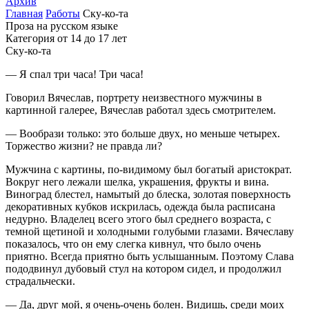
Архив
Главная
Работы
Ску-ко-та
Проза на русском языке
Категория от 14 до 17 лет
Ску-ко-та
— Я спал три часа! Три часа!
Говорил Вячеслав, портрету неизвестного мужчины в
картинной галерее, Вячеслав работал здесь смотрителем.
— Вообрази только: это больше двух, но меньше четырех.
Торжество жизни? не правда ли?
Мужчина с картины, по-видимому был богатый аристократ.
Вокруг него лежали шелка, украшения, фрукты и вина.
Виноград блестел, намытый до блеска, золотая поверхность
декоративных кубков искрилась, одежда была расписана
недурно. Владелец всего этого был среднего возраста, с
темной щетиной и холодными голубыми глазами. Вячеславу
показалось, что он ему слегка кивнул, что было очень
приятно. Всегда приятно быть услышанным. Поэтому Слава
пододвинул дубовый стул на котором сидел, и продолжил
страдальчески.
— Да, друг мой, я очень-очень болен. Видишь, среди моих