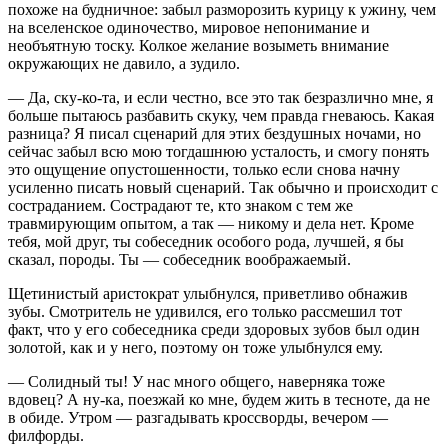
похоже на будничное: забыл разморозить курицу к ужину, чем
на вселенское одиночество, мировое непонимание и
необъятную тоску. Колкое желание возыметь внимание
окружающих не давило, а зудило.
— Да, ску-ко-та, и если честно, все это так безразлично мне, я
больше пытаюсь разбавить скуку, чем правда гневаюсь. Какая
разница? Я писал сценарий для этих бездушных ночами, но
сейчас забыл всю мою тогдашнюю усталость, и смогу понять
это ощущение опустошенности, только если снова начну
усиленно писать новый сценарий. Так обычно и происходит с
состраданием. Сострадают те, кто знаком с тем же
травмирующим опытом, а так — никому и дела нет. Кроме
тебя, мой друг, ты собеседник особого рода, лучшей, я бы
сказал, породы. Ты — собеседник воображаемый.
Щетинистый аристократ улыбнулся, приветливо обнажив
зубы. Смотритель не удивился, его только рассмешил тот
факт, что у его собеседника среди здоровых зубов был один
золотой, как и у него, поэтому он тоже улыбнулся ему.
— Солидный ты! У нас много общего, наверняка тоже
вдовец? А ну-ка, поезжай ко мне, будем жить в тесноте, да не
в обиде. Утром — разгадывать кроссворды, вечером —
филфорды.