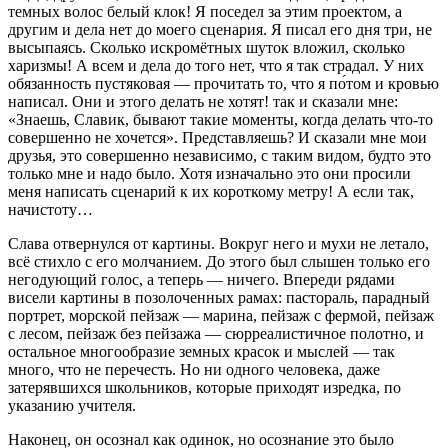
темных волос белый клок! Я поседел за этим проектом, а
другим и дела нет до моего сценария. Я писал его дня три, не
высыпаясь. Сколько искромётных шуток вложил, сколько
харизмы! А всем и дела до того нет, что я так страдал. У них
обязанность пустяковая — прочитать то, что я по́том и кровью
написал. Они и этого делать не хотят! так и сказали мне:
«Знаешь, Славик, бывают такие моменты, когда делать что-то
совершенно не хочется». Представляешь? И сказали мне мои
друзья, это совершенно независимо, с таким видом, будто это
только мне и надо было. Хотя изначально это они просили
меня написать сценарий к их короткому метру! А если так,
начистоту…
Слава отвернулся от картины. Вокруг него и мухи не летало,
всё стихло с его молчанием. До этого был слышен только его
негодующий голос, а теперь — ничего. Впереди рядами
висели картины в позолоченных рамах: пастораль, парадный
портрет, морской пейзаж — марина, пейзаж с фермой, пейзаж
с лесом, пейзаж без пейзажа — сюрреалистичное полотно, и
остальное многообразие земных красок и мыслей — так
много, что не перечесть. Но ни одного человека, даже
затерявшихся школьников, которые приходят изредка, по
указанию учителя.
Наконец, он осознал как одинок, но осознание это было