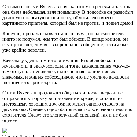
С этими словами Вячеслав снял картину с крепежа и так как
она была небольшая, взял подмышку. В подсобке он раздобыл
длинную полосатую драпировку, обмотал ею своего
картинного приятеля, который был не против, и пошел домой.
Конечно, пропажа вызвала много шума, но на смотрителя
никто не подумал, чем тот был обижен. В конце концов, он
сам признался, чем вызвал резонанс в обществе, и этим был
уже крайне доволен.
Вячеславу уделили много внимания. Его облюбовали
журналисты и экскурсоводы, и тогда каждодневная «ску-ко-
та» отступила ненадолго, вытесненная волной новых
знакомых, и живых собеседников, что не умалило важности
щетинестого аристократа.
С ним Вячеслав продолжил общаться и после, ведь он не
отправился в тюрьму за признание в краже, и остался по-
настоящему хорошим другом: не менял одного старого на
двух новых. Однако, одно обстоятельство все равно печалило
смотрителя Славу: его злополучный сценарий так и не был
оценён.
Тонких Дарья Владимировна