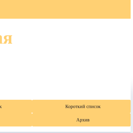
ая
к
Короткий список
Архив