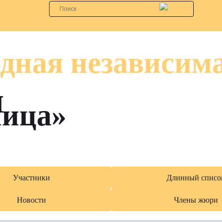
дная независим
я
лица»
Участники
Длинный списо
Новости
Члены жюри