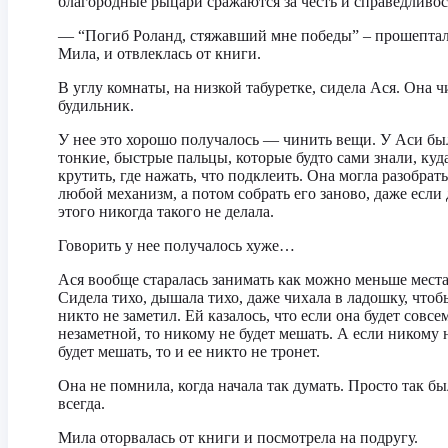
благородные рыцари сражаются за честь и справедливос
— “Погиб Роланд, стяжавший мне победы” – прошепта
Мила, и отвлеклась от книги.
В углу комнаты, на низкой табуретке, сидела Ася. Она 
будильник.
У нее это хорошо получалось — чинить вещи. У Аси бы
тонкие, быстрые пальцы, которые будто сами знали, куд
крутить, где нажать, что подклеить. Она могла разобрать
любой механизм, а потом собрать его заново, даже если 
этого никогда такого не делала.
Говорить у нее получалось хуже…
Ася вообще старалась занимать как можно меньше места
Сидела тихо, дышала тихо, даже чихала в ладошку, чтоб
никто не заметил. Ей казалось, что если она будет совсе
незаметной, то никому не будет мешать. А если никому 
будет мешать, то и ее никто не тронет.
Она не помнила, когда начала так думать. Просто так б
всегда.
Мила оторвалась от книги и посмотрела на подругу.