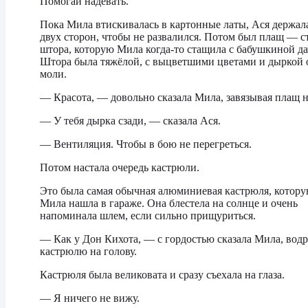
Помогай надевать.
Пока Мила втискивалась в картонные латы, Ася держала
двух сторон, чтобы не развалился. Потом был плащ — с
штора, которую Мила когда-то стащила с бабушкиной да
Штора была тяжёлой, с выцветшими цветами и дыркой 
моли.
— Красота, — довольно сказала Мила, завязывая плащ н
— У тебя дырка сзади, — сказала Ася.
— Вентиляция. Чтобы в бою не перегреться.
Потом настала очередь кастрюли.
Это была самая обычная алюминиевая кастрюля, котор
Мила нашла в гараже. Она блестела на солнце и очень
напоминала шлем, если сильно прищуриться.
— Как у Дон Кихота, — с гордостью сказала Мила, вод
кастрюлю на голову.
Кастрюля была великовата и сразу съехала на глаза.
— Я ничего не вижу.