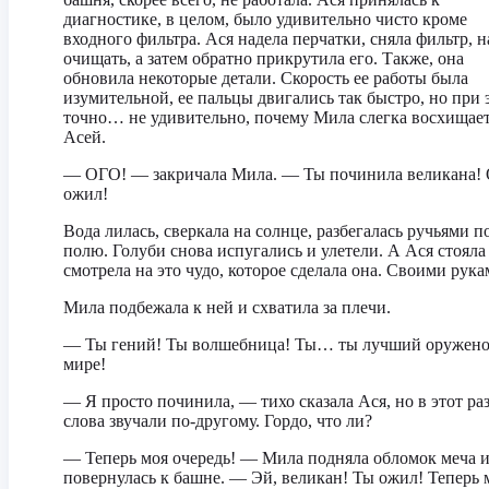
диагностике, в целом, было удивительно чисто кроме
входного фильтра. Ася надела перчатки, сняла фильтр, н
очищать, а затем обратно прикрутила его. Также, она
обновила некоторые детали. Скорость ее работы была
изумительной, ее пальцы двигались так быстро, но при 
точно… не удивительно, почему Мила слегка восхищае
Асей.
— ОГО! — закричала Мила. — Ты починила великана!
ожил!
Вода лилась, сверкала на солнце, разбегалась ручьями п
полю. Голуби снова испугались и улетели. А Ася стояла
смотрела на это чудо, которое сделала она. Своими рука
Мила подбежала к ней и схватила за плечи.
— Ты гений! Ты волшебница! Ты… ты лучший оружено
мире!
— Я просто починила, — тихо сказала Ася, но в этот раз
слова звучали по-другому. Гордо, что ли?
— Теперь моя очередь! — Мила подняла обломок меча 
повернулась к башне. — Эй, великан! Ты ожил! Теперь