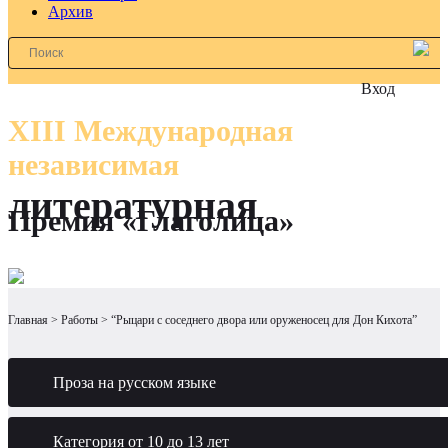
Архив
Вход
XIII Международная
независимая
литературная
Премия «Глаголица»
Главная
Работы
“Рыцари с соседнего двора или оруженосец для Дон Кихота”
Проза на русском языке
Категория от 10 до 13 лет