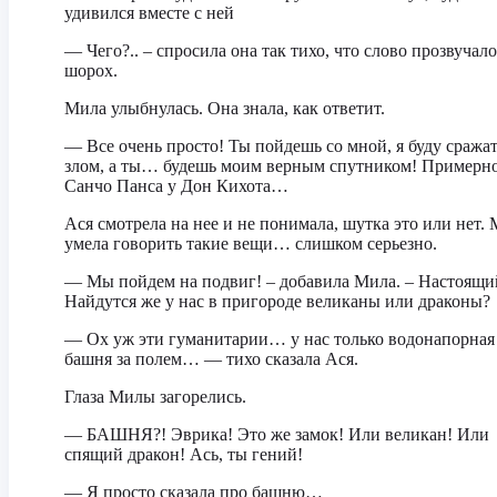
удивился вместе с ней
— Чего?.. – спросила она так тихо, что слово прозвучало
шорох.
Мила улыбнулась. Она знала, как ответит.
— Все очень просто! Ты пойдешь со мной, я буду сражат
злом, а ты… будешь моим верным спутником! Примерно
Санчо Панса у Дон Кихота…
Ася смотрела на нее и не понимала, шутка это или нет.
умела говорить такие вещи… слишком серьезно.
— Мы пойдем на подвиг! – добавила Мила. – Настоящи
Найдутся же у нас в пригороде великаны или драконы?
— Ох уж эти гуманитарии… у нас только водонапорная
башня за полем… — тихо сказала Ася.
Глаза Милы загорелись.
— БАШНЯ?! Эврика! Это же замок! Или великан! Или
спящий дракон! Ась, ты гений!
— Я просто сказала про башню…