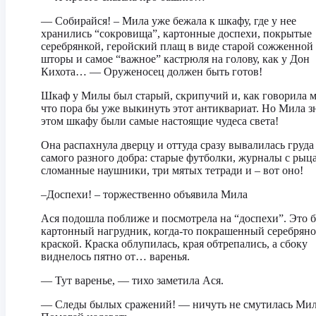
— Собирайся! – Мила уже бежала к шкафу, где у нее
хранились “cокровища”, картонные доспехи, покрытые
серебрянкой, геройский плащ в виде старой сожженной
шторы и самое “важное” кастрюля на голову, как у Дон
Кихота… — Оруженосец должен быть готов!
Шкаф у Милы был старый, скрипучий и, как говорила м
что пора бы уже выкинуть этот антиквариат. Но Мила зн
этом шкафу были самые настоящие чудеса света!
Она распахнула дверцу и оттуда сразу вывалилась груда
самого разного добра: старые футболки, журналы с рыц
сломанные наушники, три мятых тетради и – вот оно!
–Доспехи! – торжественно объявила Мила
Ася подошла поближе и посмотрела на “доспехи”. Это 
картонный нагрудник, когда-то покрашенный серебрян
краской. Краска облупилась, края обтрепались, а сбоку
виднелось пятно от… варенья.
— Тут варенье, — тихо заметила Ася.
— Следы былых сражений! — ничуть не смутилась Ми