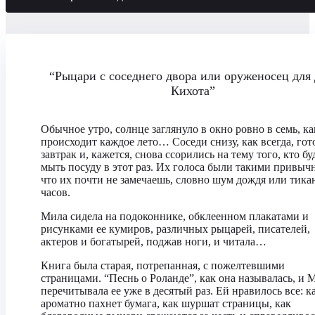
“Рыцари с соседнего двора или оруженосец для
Кихота”
Обычное утро, солнце заглянуло в окно ровно в семь, ка
происходит каждое лето… Соседи снизу, как всегда, го
завтрак и, кажется, снова ссорились на тему того, кто бу
мыть посуду в этот раз. Их голоса были такими привыч
что их почти не замечаешь, словно шум дождя или тика
часов.
Мила сидела на подоконнике, обклеенном плакатами и
рисунками ее кумиров, различных рыцарей, писателей,
актеров и богатырей, поджав ноги, и читала…
Книга была старая, потрепанная, с пожелтевшими
страницами. “Песнь о Роланде”, как она называлась, и 
перечитывала ее уже в десятый раз. Ей нравилось все: к
ароматно пахнет бумага, как шуршат страницы, как