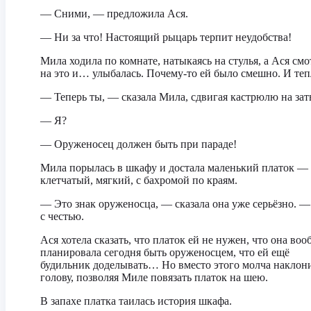
— Сними, — предложила Ася.
— Ни за что! Настоящий рыцарь терпит неудобства!
Мила ходила по комнате, натыкаясь на стулья, а Ася смо
на это и… улыбалась. Почему-то ей было смешно. И теп
— Теперь ты, — сказала Мила, сдвигая кастрюлю на зат
— Я?
— Оруженосец должен быть при параде!
Мила порылась в шкафу и достала маленький платок —
клетчатый, мягкий, с бахромой по краям.
— Это знак оруженосца, — сказала она уже серьёзно. 
с честью.
Ася хотела сказать, что платок ей не нужен, что она воо
планировала сегодня быть оруженосцем, что ей ещё
будильник доделывать… Но вместо этого молча наклон
голову, позволяя Миле повязать платок на шею.
В запахе платка таилась история шкафа.