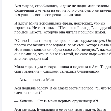
Ася сидела, сгорбившись, и даже не поднимала головы.
Солнечный луч упал на ее плечо, но она будто не замеча
вся ушла в свои шестеренки и винтики.
И вдруг Миле вспомнилась фраза, некоторых, умных
взрослых. Не связанная с “Песнью о Роланде”, а с друго
про Дон Кихота, которую она читала прошлой зимой.
“Санчо Панса никогда не просил стать оруженосцем. О
просто согласился последовать за мечтой, которая была н
Но в конце концов он обрел свою собственную.”, наско
она помнила, это не было цитатой, но само выражение 
вполне правдивым!
Мила спрыгнула с подоконника и подошла к Асе. Та да
сразу заметила – слишком увлеклась будильником.
— Ась, — сказала Мила
Ася подняла голову. В ее глазах застыл вопрос: “Я что т
сделала не так?”
— Хочешь… Стать моим верным оруженосцем?!
Ася замерла. Будильник в ее руках тихо тикнул, будто