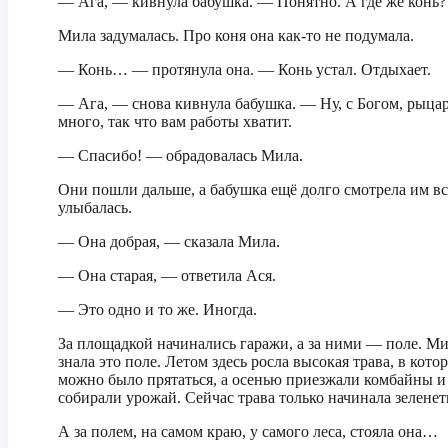
— Ага, — кивнула бабушка. — Понятно. А где же конь?
Мила задумалась. Про коня она как-то не подумала.
— Конь… — протянула она. — Конь устал. Отдыхает.
— Ага, — снова кивнула бабушка. — Ну, с Богом, рыцар
много, так что вам работы хватит.
— Спасибо! — обрадовалась Мила.
Они пошли дальше, а бабушка ещё долго смотрела им вс
улыбалась.
— Она добрая, — сказала Мила.
— Она старая, — ответила Ася.
— Это одно и то же. Иногда.
За площадкой начинались гаражи, а за ними — поле. М
знала это поле. Летом здесь росла высокая трава, в кото
можно было прятаться, а осенью приезжали комбайны и
собирали урожай. Сейчас трава только начинала зеленет
А за полем, на самом краю, у самого леса, стояла она…