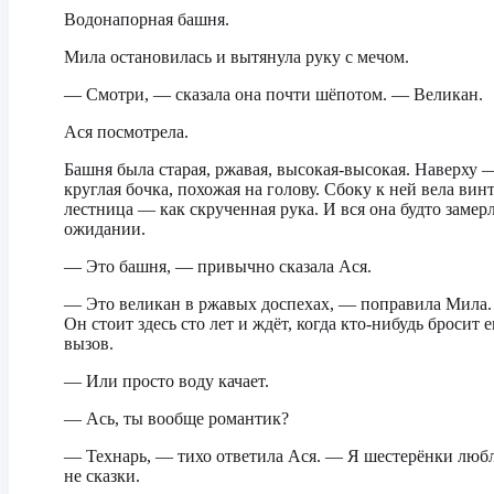
Водонапорная башня.
Мила остановилась и вытянула руку с мечом.
— Смотри, — сказала она почти шёпотом. — Великан.
Ася посмотрела.
Башня была старая, ржавая, высокая-высокая. Наверху 
круглая бочка, похожая на голову. Сбоку к ней вела вин
лестница — как скрученная рука. И вся она будто замерл
ожидании.
— Это башня, — привычно сказала Ася.
— Это великан в ржавых доспехах, — поправила Мила
Он стоит здесь сто лет и ждёт, когда кто-нибудь бросит 
вызов.
— Или просто воду качает.
— Ась, ты вообще романтик?
— Технарь, — тихо ответила Ася. — Я шестерёнки любл
не сказки.