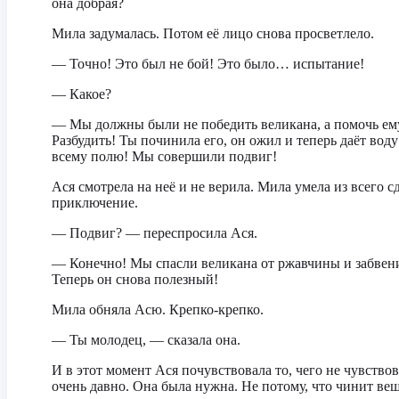
она добрая?
Мила задумалась. Потом её лицо снова просветлело.
— Точно! Это был не бой! Это было… испытание!
— Какое?
— Мы должны были не победить великана, а помочь ем
Разбудить! Ты починила его, он ожил и теперь даёт воду
всему полю! Мы совершили подвиг!
Ася смотрела на неё и не верила. Мила умела из всего с
приключение.
— Подвиг? — переспросила Ася.
— Конечно! Мы спасли великана от ржавчины и забвен
Теперь он снова полезный!
Мила обняла Асю. Крепко-крепко.
— Ты молодец, — сказала она.
И в этот момент Ася почувствовала то, чего не чувство
очень давно. Она была нужна. Не потому, что чинит ве