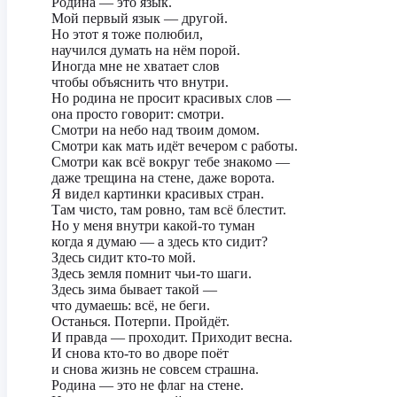
Родина — это язык.
Мой первый язык — другой.
Но этот я тоже полюбил,
научился думать на нём порой.
Иногда мне не хватает слов
чтобы объяснить что внутри.
Но родина не просит красивых слов —
она просто говорит: смотри.
Смотри на небо над твоим домом.
Смотри как мать идёт вечером с работы.
Смотри как всё вокруг тебе знакомо —
даже трещина на стене, даже ворота.
Я видел картинки красивых стран.
Там чисто, там ровно, там всё блестит.
Но у меня внутри какой-то туман
когда я думаю — а здесь кто сидит?
Здесь сидит кто-то мой.
Здесь земля помнит чьи-то шаги.
Здесь зима бывает такой —
что думаешь: всё, не беги.
Останься. Потерпи. Пройдёт.
И правда — проходит. Приходит весна.
И снова кто-то во дворе поёт
и снова жизнь не совсем страшна.
Родина — это не флаг на стене.