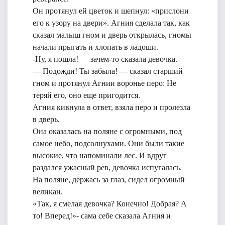
Он протянул ей цветок и шепнул: «прислони
его к узору на двери». Агния сделала так, как
сказал малыш гном и дверь открылась, гномы
начали прыгать и хлопать в ладоши.
-Ну, я пошла! — зачем-то сказала девочка.
— Подожди! Ты забыла! — сказал старший
гном и протянул Агнии воронье перо: Не
теряй его, оно еще пригодится.
Агния кивнула в ответ, взяла перо и пролезла
в дверь.
Она оказалась на поляне с огромными, под
самое небо, подсолнухами. Они были такие
высокие, что напоминали лес. И вдруг
раздался ужасный рев, девочка испугалась.
На поляне, держась за глаз, сидел огромный
великан.
«Так, я смелая девочка? Конечно! Добрая? А
то! Вперед!»- сама себе сказала Агния и