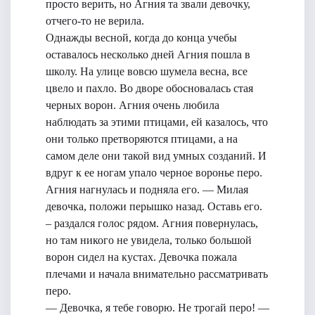
просто верить, но Агния та звали девочку,
отчего-то не верила.
Однажды весной, когда до конца учебы
оставалось несколько дней Агния пошла в
школу. На улице вовсю шумела весна, все
цвело и пахло. Во дворе обосновалась стая
черных ворон. Агния очень любила
наблюдать за этими птицами, ей казалось, что
они только претворяются птицами, а на
самом деле они такой вид умных созданий. И
вдруг к ее ногам упало черное воронье перо.
Агния нагнулась и подняла его. — Милая
девочка, положи перышко назад. Оставь его.
– раздался голос рядом. Агния повернулась,
но там никого не увидела, только большой
ворон сидел на кустах. Девочка пожала
плечами и начала внимательно рассматривать
перо.
— Девочка, я тебе говорю. Не трогай перо! —