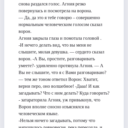
снова раздался голос. Агния резко
повернулась и посмотрела на ворона.
— Да, да это я тебе говорю – совершенно
нормальным человеческим голосом сказал
ворон.
Агния закрыла глаза и помотала головой .
-И нечего делать вид, что вы меня не
слышите, милая девушка. — сердито сказал
ворон. -А Вы, простите, разговаривать
умеете?- удивленно протянула Агния. — А
Вы не слышите, что я с Вами разговариваю?
— тем же тоном ответил Ворон: Хватит,
верни перо, оно волшебное! -Дааа! И как
загадывать? Что с ним делать? Куда говорить?
- затараторила Агния, уж привыкнув, что
Ворон вполне сносно изъяснялся на
человеческом языке.
-Нельзя ничего загадывать, потому что
нарушилось равновесие, река пересохла, и