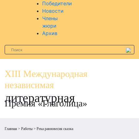
Победители
Новости
Члены
жюри
Архив
XIII Международная
независимая
литературная
Премия «Глаголица»
Главная
Работы
Река равновесия сказка