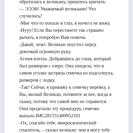
обратилась к великану, пришлось кричать:
— ЭЭЭй! Уважаемый великааан! Что
случилось?
-Мне что-то попало в глаз, я ничего не вижу.
-Нууу! Если Вы перестанете так страшно
рычать, я попробую Вам помочь.
-Давай, лезь!- Великан опустил перед
девочкой огромную руку.
Агния влезла. Добравшись до глаза, который
был размером с озеро. Она увидела, что в
самом уголке застряла семечка из подсолнуха,
размером с лодку.
-Так! Сейчас я привяжу к семечку веревку, а
Вы, милый Великан, потяните за нее, когда я
скажу, потому что самой мне не справится.
Они проделали эту процедуру, семечко
выпало.IMG281551489952101
-Ох, спасибо тебе, микроскопический
спаситель, – сказал великан: чем я могу тебе