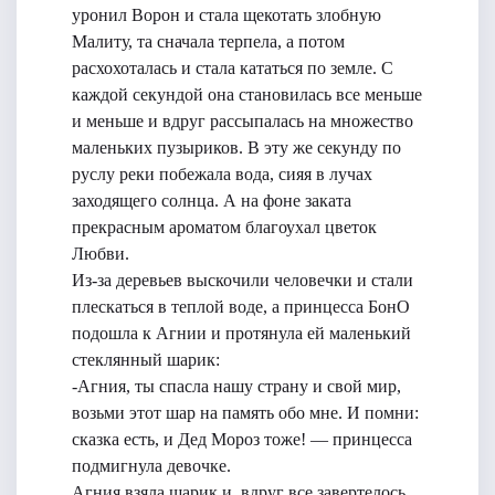
уронил Ворон и стала щекотать злобную
Малиту, та сначала терпела, а потом
расхохоталась и стала кататься по земле. С
каждой секундой она становилась все меньше
и меньше и вдруг рассыпалась на множество
маленьких пузыриков. В эту же секунду по
руслу реки побежала вода, сияя в лучах
заходящего солнца. А на фоне заката
прекрасным ароматом благоухал цветок
Любви.
Из-за деревьев выскочили человечки и стали
плескаться в теплой воде, а принцесса БонО
подошла к Агнии и протянула ей маленький
стеклянный шарик:
-Агния, ты спасла нашу страну и свой мир,
возьми этот шар на память обо мне. И помни:
сказка есть, и Дед Мороз тоже! — принцесса
подмигнула девочке.
Агния взяла шарик и, вдруг все завертелось,