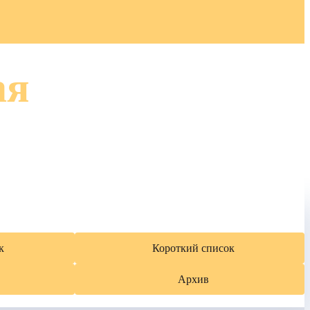
ая
к
Короткий список
Архив