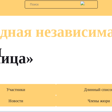
дная независим
я
лица»
Участники
Длинный списо
Новости
Члены жюри