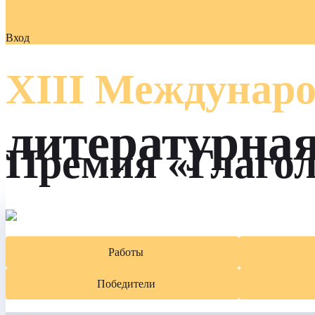
Вход
XIII Междунаро
литературна
Премия «Глаго
Работы
Победители