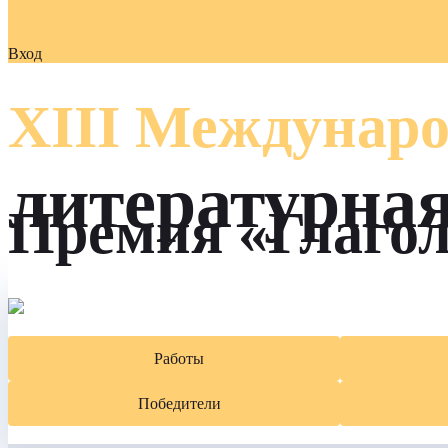
Вход
XIII Междунаро
литературна
Премия «Глаго
Работы
Победители