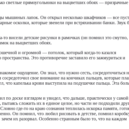
только светлые прямоугольники на выцветших обоях — призрачные
еды мышиных лапок. Он открыл несколько шкафчиков — все пус
тарные осколки, которые звенели при встряхивании банки. Звук 
а-то висели детские рисунки в рамочках (он помнил это смутно,
рамок на выцветших обоях.
рошечной и огромной — потолок, который когда-то казался
 пространства. Это противоречие заставило его зажмуриться и
накомое ощущение. Он знал, что нужно сесть, сосредоточиться н
 и сосредоточил свое внимание на кончиках пальцев, которые пл
ел, что капелька крови выступила на подушечке пальца. Эта бол
ил по доске взглядом и увидел, что дальше, практически у самой
, пытаясь сложить их в единое целое, но части не подходили дру
 Словно где-то на краю сознания теплилась искорка памяти, гото
менно. Он помнил, что любил рисовать в детстве, помнил коробк
 зачем их разорвал. Особенно странным было то, что на каждом