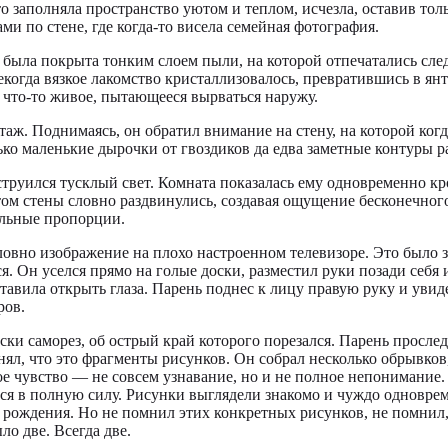
а-то заполняла пространство уютом и теплом, исчезла, оставив 
ми по стене, где когда-то висела семейная фотография.
 была покрыта тонким слоем пыли, на которой отпечатались сл
екогда вязкое лакомство кристаллизовалось, превратившись в ян
 что-то живое, пытающееся вырваться наружу.
таж. Поднимаясь, он обратил внимание на стену, на которой когд
лько маленькие дырочки от гвоздиков да едва заметные контуры 
 струился тусклый свет. Комната показалась ему одновременно к
том стены словно раздвинулись, создавая ощущение бесконечного
альные пропорции.
ловно изображение на плохо настроенном телевизоре. Это было з
ся. Он уселся прямо на голые доски, разместил руки позади себя
тавила открыть глаза. Парень поднес к лицу правую руку и увид
ров.
ки саморез, об острый край которого порезался. Парень прослед
онял, что это фрагменты рисунков. Он собрал несколько обрывков
ное чувство — не совсем узнавание, но и не полное непонимание.
ься в полную силу. Рисунки выглядели знакомо и чуждо одновре
 рождения. Но не помнил этих конкретных рисунков, не помнил,
ло две. Всегда две.