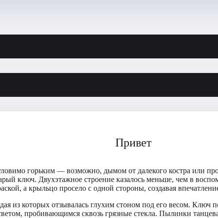
Привет
уловимо горьким — возможно, дымом от далекого костра или про
тарый ключ. Двухэтажное строение казалось меньше, чем в воспо
ской, а крыльцо просело с одной стороны, создавая впечатление,
ая из которых отзывалась глухим стоном под его весом. Ключ по
ветом, пробивающимся сквозь грязные стекла. Пылинки танцевал