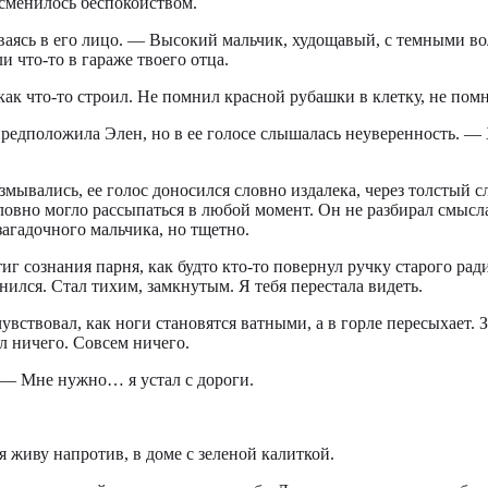
 сменилось беспокойством.
аясь в его лицо. — Высокий мальчик, худощавый, с темными во
и что-то в гараже твоего отца.
как что-то строил. Не помнил красной рубашки в клетку, не помн
редположила Элен, но в ее голосе слышалась неуверенность. — Х
змывались, ее голос доносился словно издалека, через толстый с
ловно могло рассыпаться в любой момент. Он не разбирал смысла 
загадочного мальчика, но тщетно.
 сознания парня, как будто кто-то повернул ручку старого ради
ился. Стал тихим, замкнутым. Я тебя перестала видеть.
вствовал, как ноги становятся ватными, а в горле пересыхает. З
ил ничего. Совсем ничего.
. — Мне нужно… я устал с дороги.
я живу напротив, в доме с зеленой калиткой.