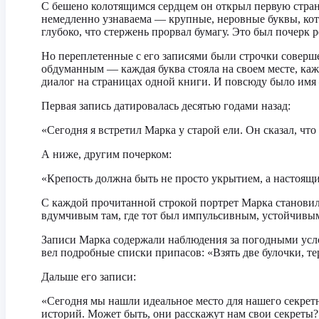
С бешено колотящимся сердцем он открыл первую страниц
немедленно узнаваема — крупные, неровные буквы, кот
глубоко, что стержень прорвал бумагу. Это был почерк
Но переплетенные с его записями были строчки соверше
обдуманным — каждая буква стояла на своем месте, каж
диалог на страницах одной книги. И повсюду было имя
Первая запись датировалась десятью годами назад:
«Сегодня я встретил Марка у старой ели. Он сказал, что
А ниже, другим почерком:
«Крепость должна быть не просто укрытием, а настоящи
С каждой прочитанной строкой портрет Марка становил
вдумчивым там, где тот был импульсивным, устойчивым
Записи Марка содержали наблюдения за погодными услов
вел подробные списки припасов: «Взять две булочки, те
Дальше его записи:
«Сегодня мы нашли идеальное место для нашего секретн
историй. Может быть, они расскажут нам свои секреты?