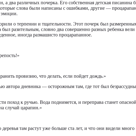
н, а два различных почерка. Его собственная детская писанина 
которые слова были написаны с ошибками, другие — процарапа
 эмоции.
ворили о терпении и тщательности. Этот почерк был размеренны
а был разительным, словно два совершенно разных ребенка вели
денное, иногда размашисто процарапанное.
крепость!»
ранить провизию, что делать, если пойдет дождь.»
ью автора дневника — осторожным там, где тот был безрассудны
ти поход к ручью. Вода поднимется, и переправа станет опасно
 на случай царапин.»
деревья там растут уже больше ста лет, и что они видели много