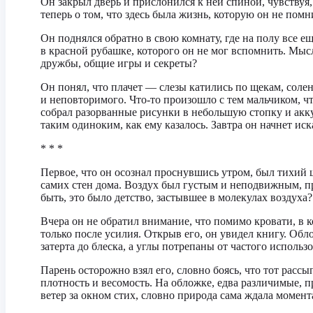
Он закрыл дверь и прислонился к ней спиной, чувствуя
теперь о том, что здесь была жизнь, которую он не по
Он поднялся обратно в свою комнату, где на полу все 
в красной рубашке, которого он не мог вспомнить. Мысл
дружбы, общие игры и секреты?
Он понял, что плачет — слезы катились по щекам, солены
и неповторимого. Что-то произошло с тем мальчиком, что
собрал разорванные рисунки в небольшую стопку и аккур
таким одиноким, как ему казалось. Завтра он начнет иск
* * *
Первое, что он осознал проснувшись утром, был тихий ш
самих стен дома. Воздух был густым и неподвижным, п
быть, это было детство, застывшее в молекулах воздуха
Вчера он не обратил внимание, что помимо кровати, в к
только после усилия. Открыв его, он увидел книгу. Обл
затерта до блеска, а углы потрепаны от частого использ
Парень осторожно взял его, словно боясь, что тот расс
плотность и весомость. На обложке, едва различимые, 
ветер за окном стих, словно природа сама ждала момент