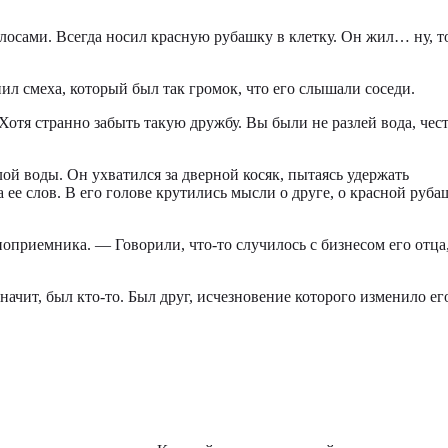
лосами. Всегда носил красную рубашку в клетку. Он жил… ну, т
ил смеха, который был так громок, что его слышали соседи.
отя странно забыть такую дружбу. Вы были не разлей вода, чес
лой воды. Он ухватился за дверной косяк, пытаясь удержать
ее слов. В его голове крутились мысли о друге, о красной рубаш
оприемника. — Говорили, что-то случилось с бизнесом его отца
начит, был кто-то. Был друг, исчезновение которого изменило ег