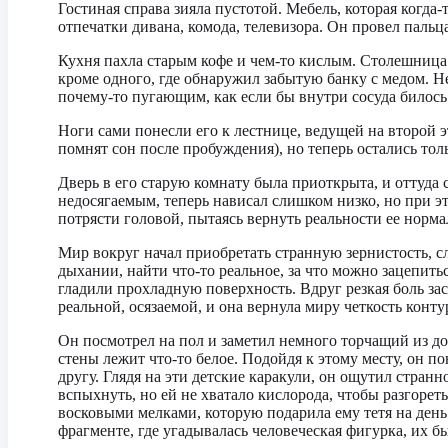
Гостиная справа зияла пустотой. Мебель, которая когд
отпечатки дивана, комода, телевизора. Он провел пальца
Кухня пахла старым кофе и чем-то кислым. Столешница
кроме одного, где обнаружил забытую банку с медом. Н
почему-то пугающим, как если бы внутри сосуда билось
Ноги сами понесли его к лестнице, ведущей на второй э
помнят сон после пробуждения), но теперь остались то
Дверь в его старую комнату была приоткрытa, и оттуда
недосягаемым, теперь нависал слишком низко, но при э
потрясти головой, пытаясь вернуть реальности ее норм
Мир вокруг начал приобретать странную зернистость, с
дыхании, найти что-то реальное, за что можно зацепить
гладили прохладную поверхность. Вдруг резкая боль зас
реальной, осязаемой, и она вернула миру четкость конту
Он посмотрел на пол и заметил немного торчащий из дос
стены лежит что-то белое. Подойдя к этому месту, он п
другу. Глядя на эти детские каракули, он ощутил стран
вспыхнуть, но ей не хватало кислорода, чтобы разгорет
восковыми мелками, которую подарила ему тетя на день
фрагменте, где угадывалась человеческая фигурка, их бы