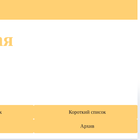
ая
к
Короткий список
Архив