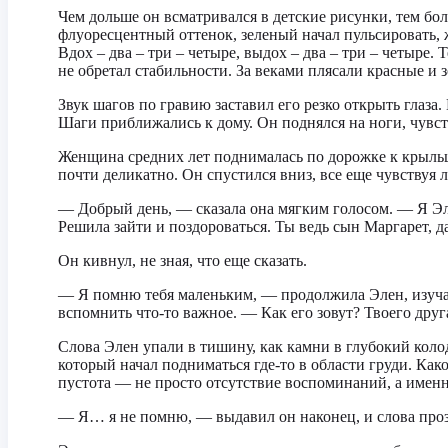
Чем дольше он всматривался в детские рисунки, тем бо
флуоресцентный оттенок, зеленый начал пульсировать, 
Вдох – два – три – четыре, выдох – два – три – четыре.
не обретал стабильности. За веками плясали красные и 
Звук шагов по гравию заставил его резко открыть глаза.
Шаги приближались к дому. Он поднялся на ноги, чувств
Женщина средних лет поднималась по дорожке к крыльцу
почти деликатно. Он спустился вниз, все еще чувствуя
— Добрый день, — сказала она мягким голосом. — Я Элен
Решила зайти и поздороваться. Ты ведь сын Маргарет, д
Он кивнул, не зная, что еще сказать.
— Я помню тебя маленьким, — продолжила Элен, изучая 
вспомнить что-то важное. — Как его зовут? Твоего друга
Слова Элен упали в тишину, как камни в глубокий колод
который начал подниматься где-то в области груди. Како
пустота — не просто отсутствие воспоминаний, а именно
— Я… я не помню, — выдавил он наконец, и слова проз