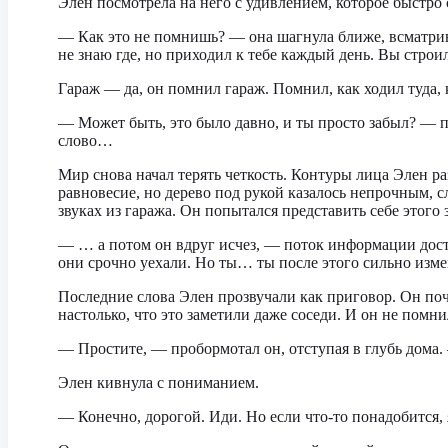
Элен посмотрела на него с удивлением, которое быстро
— Как это не помнишь? — она шагнула ближе, всматрив
не знаю где, но приходил к тебе каждый день. Вы строил
Гараж — да, он помнил гараж. Помнил, как ходил туда, 
— Может быть, это было давно, и ты просто забыл? — п
слово…
Мир снова начал терять четкость. Контуры лица Элен ра
равновесие, но дерево под рукой казалось непрочным, с
звуках из гаража. Он попытался представить себе этого 
— … а потом он вдруг исчез, — поток информации достиг
они срочно уехали. Но ты… ты после этого сильно измен
Последние слова Элен прозвучали как приговор. Он почу
настолько, что это заметили даже соседи. И он не помн
— Простите, — пробормотал он, отступая в глубь дома
Элен кивнула с пониманием.
— Конечно, дорогой. Иди. Но если что-то понадобится, 