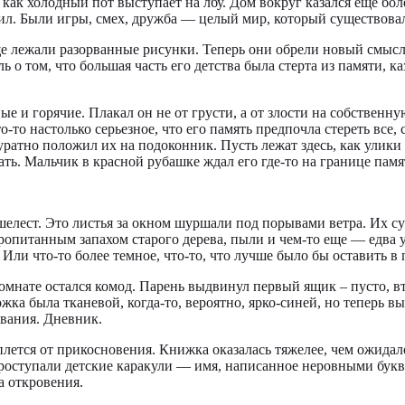
, как холодный пот выступает на лбу. Дом вокруг казался еще б
мнил. Были игры, смех, дружба — целый мир, который существов
еще лежали разорванные рисунки. Теперь они обрели новый смысл
ь о том, что большая часть его детства была стерта из памяти, 
е и горячие. Плакал он не от грусти, а от злости на собственную
-то настолько серьезное, что его память предпочла стереть все,
атно положил их на подоконник. Пусть лежат здесь, как улики н
ать. Мальчик в красной рубашке ждал его где-то на границе памя
елест. Это листья за окном шуршали под порывами ветра. Их сух
ропитанным запахом старого дерева, пыли и чем-то еще — едва
? Или что-то более темное, что-то, что лучше было бы оставить 
омнате остался комод. Парень выдвинул первый ящик – пусто, вто
ожка была тканевой, когда-то, вероятно, ярко-синей, но теперь 
ования. Дневник.
ыплется от прикосновения. Книжка оказалась тяжелее, чем ожид
проступали детские каракули — имя, написанное неровными буква
а откровения.