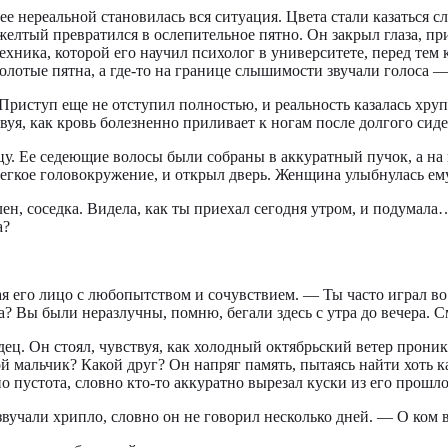
лее нереальной становилась вся ситуация. Цвета стали казаться
желтый превратился в ослепительное пятно. Он закрыл глаза, пр
 Техника, которой его научил психолог в университете, перед тем
золотые пятна, а где-то на границе слышимости звучали голоса —
 Приступ еще не отступил полностью, и реальность казалась хруп
уя, как кровь болезненно приливает к ногам после долгого сиде
. Ее седеющие волосы были собраны в аккуратный пучок, а на п
 легкое головокружение, и открыл дверь. Женщина улыбнулась е
, соседка. Видела, как ты приехал сегодня утром, и подумала… н
а?
его лицо с любопытством и сочувствием. — Ты часто играл во 
? Вы были неразлучны, помню, бегали здесь с утра до вечера. См
ец. Он стоял, чувствуя, как холодный октябрьский ветер прони
й мальчик? Какой друг? Он напряг память, пытаясь найти хоть как
 пустота, словно кто-то аккуратно вырезал куски из его прошло
вучали хрипло, словно он не говорил несколько дней. — О ком 