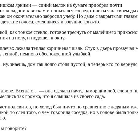
 слишком яркими — синий мелок на бумаге приобрел почти
ижал ладони к вискам и попытался сосредоточиться на своем ды
 как он окончательно забросил учебу. Но даже с закрытыми глаза
 детские голоса, смеющиеся и зовущие кого-то.
кой, как тонкое стекло, готовое треснуть от малейшего прикосно
ния на полу, и подошел к окну.
лечах лежала теплая коричневая шаль. Стук в дверь прозвучал м
му теплой, немного обеспокоенной улыбкой.
у, знаешь, дом так долго стоял пустой, а теперь кто-то вернулс
дворе. Всегда с… — она сделала паузу, наморщив лоб, словно п
еялись так громко, что я слышала из своего сада.
кает под свитер, но холод был ничто по сравнению с ледяным уж
ой-то след того, о чем говорила соседка, но в голове была толь
го.
вы говорите?