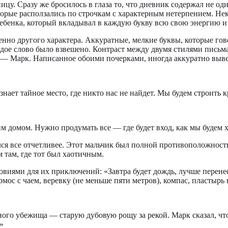
у. Сразу же бросилось в глаза то, что дневник содержал не оди
орые расползались по строчкам с характерным нетерпением. Не
 ребенка, который вкладывал в каждую букву всю свою энергию и
нно другого характера. Аккуратные, мелкие буквы, которые го
дое слово было взвешено. Контраст между двумя стилями письм
 — Марк. Написанное обоими почерками, иногда аккуратно выве
 знает тайное место, где никто нас не найдет. Мы будем строить 
м домом. Нужно продумать все — где будет вход, как мы будем х
ся все отчетливее. Этот мальчик был полной противоположност
 там, где тот был хаотичным.
иями для их приключений: «Завтра будет дождь, лучше перенес
рмос с чаем, веревку (не меньше пяти метров), компас, пластырь
ого убежища — старую дубовую рощу за рекой. Марк сказал, что 
»