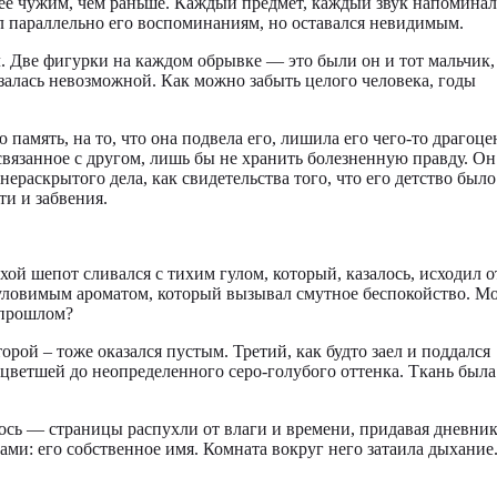
олее чужим, чем раньше. Каждый предмет, каждый звук напомина
ал параллельно его воспоминаниям, но оставался невидимым.
. Две фигурки на каждом обрывке — это были он и тот мальчик,
казалась невозможной. Как можно забыть целого человека, годы
 память, на то, что она подвела его, лишила его чего-то драгоц
 связанное с другом, лишь бы не хранить болезненную правду. Он
ераскрытого дела, как свидетельства того, что его детство было
ти и забвения.
ой шепот сливался с тихим гулом, который, казалось, исходил о
 уловимым ароматом, который вызывал смутное беспокойство. М
в прошлом?
рой – тоже оказался пустым. Третий, как будто заел и поддался
выцветшей до неопределенного серо-голубого оттенка. Ткань была
алось — страницы распухли от влаги и времени, придавая дневни
ми: его собственное имя. Комната вокруг него затаила дыхание