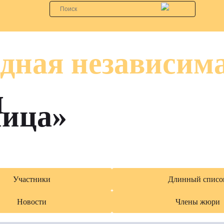
дная независим
я
лица»
Участники
Длинный списо
Новости
Члены жюри