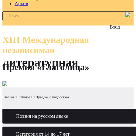
Архив
Вход
XIII Международная
независимая
литературная
Премия «Глаголица»
Главная
Работы
«Правда» о подростках
Поэзия на русском языке
Категория от 14 до 17 лет