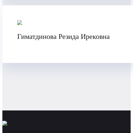
Гиматдинова Резида Ирековна