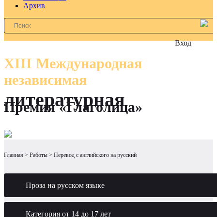
Архив
Вход
XIII Международная
независимая
литературная
Премия «Глаголица»
Главная
Работы
Перевод с английского на русский
Проза на русском языке
Категория от 14 до 17 лет