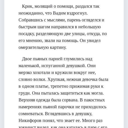
Крик, молящий о помощи, раздался так
неожиданно, что Вадим вздрогнул.
Собравшись с мыслями, парень огляделся и
быстрым шагом направился в небольшую
посадку, разделяющую две улицы, откуда, по
его мнению, звали на помощь. Он увидел
омерзительную картину.
Двое пьяных парней глумились над
маленькой, испуганной девушкой. Они
мерзко хохотали и кружили вокруг нее,
словно волки. Хрупкая, нежная девочка была
в одном платье, трепетно прижимая руки к
груди. Она пыталась защититься как могла.
Верхняя одежда была сорвана. В пакостных
намерениях пьяной парочки не приходилось
сомневаться. Вглядевшись в девушку,
Никифоров понял, что знает ее. Много раз
хоккеист видел, как она каталась в паре с его