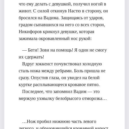
что ему делать с девушкой, получил ногой в
живот. С силой откинув Настю в сторону, он
бросился на Вадима. Защищаясь от ударов,
градом сыпавшихся на него со всех сторон,
Никифоров крикнул девушке, которая
зажимала окровавленный нос рукой:
— Беги! Зови на помощь! Я один не смогу
их сдержать!
Вдруг хоккеист почувствовал холодную
сталь ножа между ребрами. Боль пришла не
сразу. Опустив глаза, он увидел на белой
куртке расплывающееся кровавое пятно.
Последнее, что запомнил Вадим — это
мерзкую ухмылку белобрысого отморозка…
…Нож пробил нижнюю часть левого
легкого, и образовавшийся кроваяной нарост