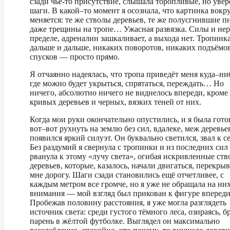
сзади чьё-то присутствие, слышала торопливые, но уве
шаги. В какой–то момент я осознала, что картинка вокр
меняется: те же стволы деревьев, те же полусгнившие п
даже трещины на тропе… Ужасная развязка. Силы и не
пределе, адреналин зашкаливает, а выхода нет. Тропинка
дальше и дальше, никаких поворотов, никаких подъёмо
спусков — просто прямо.
Я отчаянно надеялась, что тропа приведёт меня куда–ни
где можно будет укрыться, спрятаться, переждать… Но
ничего, абсолютно ничего не виднелось впереди, кроме
кривых деревьев и черных, вязких теней от них.
Когда мои руки окончательно опустились, и я была гото
вот–вот рухнуть на землю без сил, вдалеке, меж деревье
появился яркий силуэт. Он буквально светился, звал к се
Без раздумий я свернула с тропинки и из последних сил
рванула к этому «лучу света», огибая искривленные ст
деревьев, которые, казалось, начали двигаться, перекрыв
мне дорогу. Шаги сзади становились ещё отчетливее, с
каждым метром все громче, но я уже не обращала на ни
внимания — мой взгляд был прикован к фигуре впереди
Пробежав половину расстояния, я уже могла разглядеть
источник света: среди густого тёмного леса, озираясь, б
парень в жёлтой футболке. Выглядел он максимально