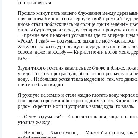
сопротивляться.
Прошло минут пять нашего блуждания между деревьям
появлением Кирилла они вернули свой прежний вид: ли
вновь стали поблескивать на солнце ярким зелёным цве
стволы будто отдалились друг от друга, пропуская свет в
— прежде чем я наконец услышала где-то впереди шум 
«Река?.. Река!» — подумала я, дыхание моё участилось.
Хотелось со всей дури рвануть вперед, но сил не остало
совсем, даже на ходьбу — Кирилл почти волок меня, дер
руку.
Звуки тихого течения казались все ближе и ближе, пока 
увидела ее: эту прекрасную, абсолютно прозрачную и ч
воду… Небольшая речка текла медленно, так, что движ
почти не было видно.
Я рухнула на землю и стала жадно глотать воду, черпая е
большими горстями и быстро поднося ко рту. Кирилл се
рядом, скрестив ноги и устремив взгляд куда–то вдаль.
— О чем задумался? — Спросила я парня, когда полнос
утолила жажду.
— Не знаю, — Хмыкнул он, — Может быть о том, как м