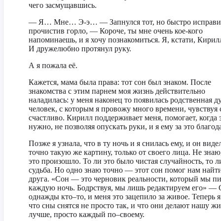
чего засмущавшись.
— Я… Мне… Э-э… — Запнулся тот, но быстро исправи
прочистив горло, — Короче, ты мне очень кое-кого
напоминаешь, и я хочу познакомиться. Я, кстати, Кирил
И дружелюбно протянул руку.
А я пожала её.
Кажется, мама была права: тот сон был знаком. После
знакомства с этим парнем моя жизнь действительно
наладилась: у меня наконец то появилась родственная д
человек, с которым я провожу много времени, чувствуя 
счастливо. Кирилл поддерживает меня, помогает, когда 
нужно, не позволяя опускать руки, и я ему за это благод
Позже я узнала, что в ту ночь и я снилась ему, и он виде
точно такую же картину, только от своего лица. Не знаю
это произошло. То ли это было чистая случайность, то 
судьба. Но одно знаю точно — этот сон помог нам найт
друга. «Сон — это черновик реальности, который мы п
каждую ночь. Бодрствуя, мы лишь редактируем его» — 
однажды кто–то, и меня это зацепило за живое. Теперь я
что сны снятся не просто так, и что они делают нашу ж
лучше, просто каждый по–своему.