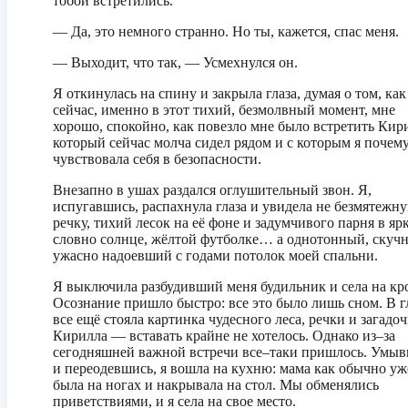
тобой встретились.
— Да, это немного странно. Но ты, кажется, спас меня.
— Выходит, что так, — Усмехнулся он.
Я откинулась на спину и закрыла глаза, думая о том, как
сейчас, именно в этот тихий, безмолвный момент, мне
хорошо, спокойно, как повезло мне было встретить Кир
который сейчас молча сидел рядом и с которым я почем
чувствовала себя в безопасности.
Внезапно в ушах раздался оглушительный звон. Я,
испугавшись, распахнула глаза и увидела не безмятежн
речку, тихий лесок на её фоне и задумчивого парня в яр
словно солнце, жёлтой футболке… а однотонный, скуч
ужасно надоевший с годами потолок моей спальни.
Я выключила разбудивший меня будильник и села на кр
Осознание пришло быстро: все это было лишь сном. В г
все ещё стояла картинка чудесного леса, речки и загадо
Кирилла — вставать крайне не хотелось. Однако из–за
сегодняшней важной встречи все–таки пришлось. Умы
и переодевшись, я вошла на кухню: мама как обычно уж
была на ногах и накрывала на стол. Мы обменялись
приветствиями, и я села на свое место.