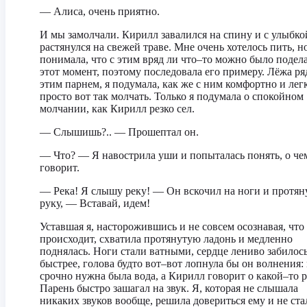
— Алиса, очень приятно.
И мы замолчали. Кирилл завалился на спину и с улыбко
растянулся на свежей траве. Мне очень хотелось пить, но
понимала, что с этим вряд ли что–то можно было подела
этот момент, поэтому последовала его примеру. Лёжа ря
этим парнем, я подумала, как же с ним комфортно и лег
просто вот так молчать. Только я подумала о спокойном
молчании, как Кирилл резко сел.
— Слышишь?.. — Прошептал он.
— Что? — Я навострила уши и попыталась понять, о че
говорит.
— Река! Я слышу реку! — Он вскочил на ноги и протян
руку, — Вставай, идем!
Уставшая я, насторожившись и не совсем осознавая, что
происходит, схватила протянутую ладонь и медленно
поднялась. Ноги стали ватными, сердце лениво забилос
быстрее, голова будто вот–вот лопнула бы он волнения:
срочно нужна была вода, а Кирилл говорит о какой–то р
Парень быстро зашагал на звук. Я, которая не слышала
никаких звуков вообще, решила довериться ему и не ста