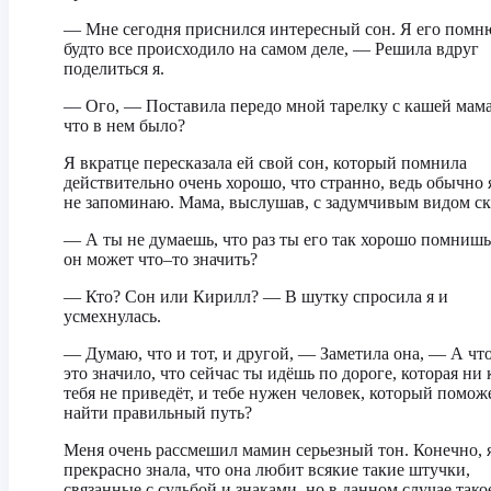
— Мне сегодня приснился интересный сон. Я его помню
будто все происходило на самом деле, — Решила вдруг
поделиться я.
— Ого, — Поставила передо мной тарелку с кашей мам
что в нем было?
Я вкратце пересказала ей свой сон, который помнила
действительно очень хорошо, что странно, ведь обычно 
не запоминаю. Мама, выслушав, с задумчивым видом ск
— А ты не думаешь, что раз ты его так хорошо помнишь
он может что–то значить?
— Кто? Сон или Кирилл? — В шутку спросила я и
усмехнулась.
— Думаю, что и тот, и другой, — Заметила она, — А что
это значило, что сейчас ты идёшь по дороге, которая ни 
тебя не приведёт, и тебе нужен человек, который помож
найти правильный путь?
Меня очень рассмешил мамин серьезный тон. Конечно, 
прекрасно знала, что она любит всякие такие штучки,
связанные с судьбой и знаками, но в данном случае тако