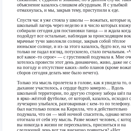
объяснение казалось слишком абсурдным. Я с улыбкой
отмахнулась, и мы, закрыв тему, приступили к еде.
Спустя час я уже стояла у школы — вожатых, которые и
школьный лагерь через неделю и в число которых вхожу
собирали сегодня для постановки танца — и ждала когд
подойдут все остальные, наблюдая за происходящим вок
мрачные тучи заволокли солнце, закрыв собой тёплое
июньское солнце, и из–за этого казалось, будто все, на ч
только не падал взгляд, потускнело, стало печальным. «
всё какое–то серое» — с грустинкой подумала я. Мне оч
хотелось провести этот день динамично, живо, даже не 
на погоду и отсутствие каких–либо планов (кроме вожа
сборов сегодня делать мне было нечего).
Только эта мысль пролетела в голове, как я увидела то, 
дыхание участилось, а сердце будто замерло… Вдоль
школьной территории, по другую сторону забора шёл п
в ярко–жёлтой футболке, от которой, казалось, исходил с
лучезарно улыбался, разговаривая с кем–то по телефону
был настолько похож на Кирилла, что я действительно
подумала, что он — мой ночной спаситель, однако мгн
отогнала от себя эту мысль. Разве может человек, с кот
вы никогда в жизни не пересекались, присниться и на
следующий день вот так внезапно появиться? «Нет,