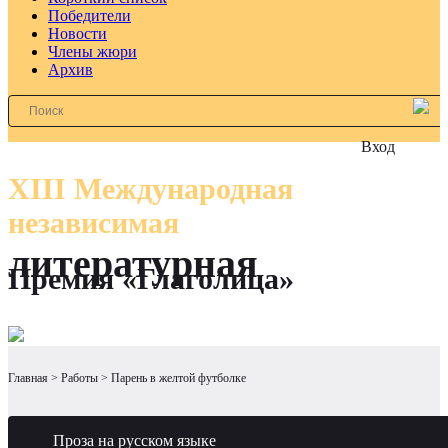
Победители
Новости
Члены жюри
Архив
Вход
XIII Международная
независимая
литературная
Премия «Глаголица»
Главная
Работы
Парень в желтой футболке
Проза на русском языке