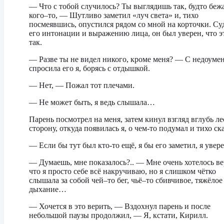
— Что с тобой случилось? Ты выглядишь так, будто беж
кого–то, — Шутливо заметил «луч света» и, тихо
посмеявшись, опустился рядом со мной на корточки. Су
его интонации и выражению лица, он был уверен, что э
так.
— Разве ты не видел никого, кроме меня? — С недоуме
спросила его я, борясь с отдышкой.
— Нет, — Пожал тот плечами.
— Не может быть, я ведь слышала…
Парень посмотрел на меня, затем кинул взгляд вглубь лес
сторону, откуда появилась я, о чем-то подумал и тихо ска
— Если бы тут был кто-то ещё, я бы его заметил, я увере
— Думаешь, мне показалось?.. — Мне очень хотелось ве
что я просто себе всё накручиваю, но я слишком чётко
слышала за собой чей–то бег, чьё–то сбивчивое, тяжёлое
дыхание…
— Хочется в это верить, — Вздохнул парень и после
небольшой паузы продолжил, — Я, кстати, Кирилл.