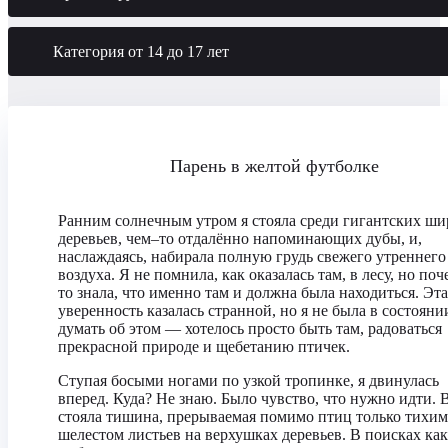
Категория от 14 до 17 лет
Парень в желтой футболке
Ранним солнечным утром я стояла среди гигантских ш
деревьев, чем–то отдалённо напоминающих дубы, и,
наслаждаясь, набирала полную грудь свежего утреннего
воздуха. Я не помнила, как оказалась там, в лесу, но по
то знала, что именно там и должна была находиться. Эта
уверенность казалась странной, но я не была в состояни
думать об этом — хотелось просто быть там, радоваться
прекрасной природе и щебетанию птичек.
Ступая босыми ногами по узкой тропинке, я двинулась
вперед. Куда? Не знаю. Было чувство, что нужно идти. 
стояла тишина, прерываемая помимо птиц только тихим
шелестом листьев на верхушках деревьев. В поисках ка