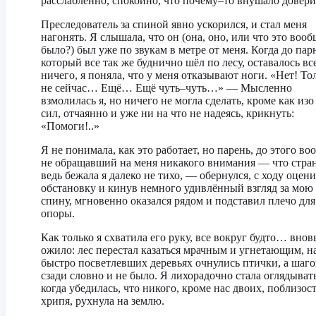
расслабленно, спокойно, что почему–то внушало довери
Преследователь за спиной явно ускорился, и стал меня
нагонять. Я слышала, что он (она, оно, или что это вооб
было?) был уже по звукам в метре от меня. Когда до пар
который все так же буднично шёл по лесу, оставалось вс
ничего, я поняла, что у меня отказывают ноги. «Нет! То
не сейчас… Ещё… Ещё чуть–чуть…» — Мысленно
взмолилась я, но ничего не могла сделать, кроме как изо
сил, отчаянно и уже ни на что не надеясь, крикнуть:
«Помоги!..»
Я не понимала, как это работает, но парень, до этого во
не обращавший на меня никакого внимания — что стра
ведь бежала я далеко не тихо, — обернулся, с ходу оцен
обстановку и кинув немного удивлённый взгляд за мою
спину, мгновенно оказался рядом и подставил плечо для
опоры.
Как только я схватила его руку, все вокруг будто… внов
ожило: лес перестал казаться мрачным и угнетающим, н
быстро посветлевших деревьях очнулись птички, а шаго
сзади словно и не было. Я лихорадочно стала оглядывать
когда убедилась, что никого, кроме нас двоих, поблизост
хрипя, рухнула на землю.