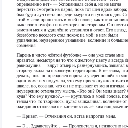
определённо нет» — Успокаивала себя я, но не могла
перестать смотреть на парня, пока тот шёл вдоль забора;
был будто луч света посреди хмурого и тусклого дня. С
этой мысли пронестись в моей голове, как тот останови
выключил телефон и посмотрел по сторонам. Он почти 
заметил меня и удивлённо уставился в ответ. Его взгляд 
беззаботно веселого стал похож на мой: в нем были
удивление, неуверенное узнавание, волнение и большие
сомнения.
Парень в чисто жёлтой футболке — она уже стала мне
нравится, несмотря на то что к желтому цвету я всегда 
равнодушна — вдруг отмер и, развернувшись, зашагал в
сторону входа на школьную территорию. Я не знала, что
делать, пока он преодолел ворота и уверенно шёл ко мне
один момент я подумала, что ему просто нужно что–то 
школе, но, осознав, что он не отрывает от меня взгляда, 
неуверенно отмела эту мысль. «Кто он? Он меня знает?
куда? Что ему нужно?..» — крутилось в моей голове, по
телом что–то творилось: пульс зашкаливал, волнение от
ожидания отзывалось в конечностях лёгким напряжение
— Привет, — Отчеканил он, встав напротив меня.
— Э… Здравствуйте… — Пролепетала я, неизвестно из-