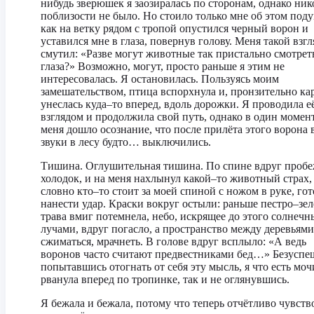
нибудь зверюшек я заозиралась по сторонам, однако ник
поблизости не было. Но стоило только мне об этом поду
как на ветку рядом с тропой опустился черный ворон и
уставился мне в глаза, повернув голову. Меня такой взгл
смутил: «Разве могут животные так пристально смотрет
глаза?» Возможно, могут, просто раньше я этим не
интересовалась. Я остановилась. Пользуясь моим
замешательством, птица вспорхнула и, пронзительно ка
унеслась куда–то вперед, вдоль дорожки. Я проводила е
взглядом и продолжила свой путь, однако в один момен
меня дошло осознание, что после прилёта этого ворона 
звуки в лесу будто… выключились.
Тишина. Оглушительная тишина. По спине вдруг проб
холодок, и на меня нахлынул какой–то животный страх,
словно кто–то стоит за моей спиной с ножом в руке, гот
нанести удар. Краски вокруг остыли: раньше пестро–зел
трава вмиг потемнела, небо, искрящее до этого солнеч
лучами, вдруг погасло, а пространство между деревьями
сжиматься, мрачнеть. В голове вдруг всплыло: «А ведь
воронов часто считают предвестниками бед…» Безуспе
попытавшись отогнать от себя эту мысль, я что есть моч
рванула вперед по тропинке, так и не оглянувшись.
Я бежала и бежала, потому что теперь отчётливо чувств