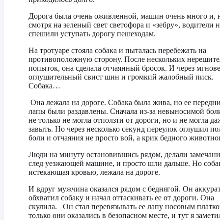
Дорога была очень оживленной, машин очень много и, 
смотря на зеленый свет светофора и «зебру», водители н
спешили уступать дорогу пешеходам.
На тротуаре стояла собака и пыталась перебежать на
противоположную сторону. После нескольких нерешит
попыток, она сделала отчаянный бросок. И через мгнов
оглушительный свист шин и громкий жалобный писк.
Собака…
Она лежала на дороге. Собака была жива, но ее передн
лапы были раздавлены. Сначала из-за невыносимой бол
не только не могла отползти от дороги, но и не могла да
завыть. Но через несколько секунд переулок оглушил п
боли и отчаяния не просто вой, а крик бедного животно
Люди на минуту остановившись рядом, делали замечани
след уезжающей машине, и просто шли дальше. Но соба
истекающая кровью, лежала на дороге.
И вдруг мужчина оказался рядом с беднягой. Он аккура
обхватил собаку и начал оттаскивать ее от дороги. Она
скулила. Он стал перевязывать ее лапу носовым платко
только они оказались в безопасном месте, и тут я замети