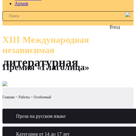
Архив
Вход
XIII Международная
независимая
литературная
Премия «Глаголица»
Главная
Работы
Особенный
Проза на русском языке
Категория от 14 до 17 лет