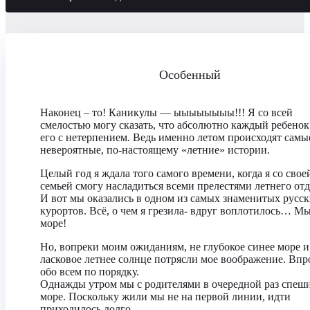
Особенный
Наконец – то! Каникулы — ыыыыыыыы!!! Я со всей
смелостью могу сказать, что абсолютно каждый ребенок
его с нетерпением. Ведь именно летом происходят самы
невероятные, по-настоящему «летние» истории.
Целый год я ждала того самого времени, когда я со свое
семьей смогу насладиться всеми прелестями летнего от
И вот мы оказались в одном из самых знаменитых русс
курортов. Всё, о чем я грезила- вдруг воплотилось… Мы
море!
Но, вопреки моим ожиданиям, не глубокое синее море и
ласковое летнее солнце потрясли мое воображение. Впр
обо всем по порядку.
Однажды утром мы с родителями в очередной раз спеш
море. Поскольку жили мы не на первой линии, идти
приходилось долго.