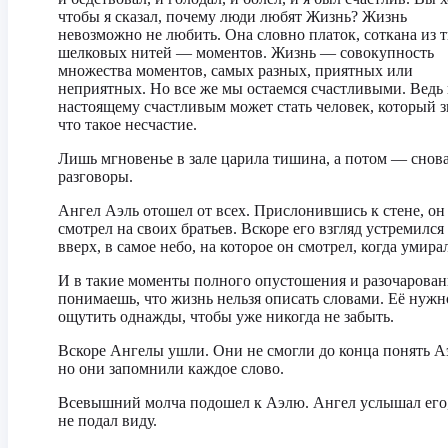
чтобы я сказал, почему люди любят Жизнь? Жизнь
невозможно не любить. Она словно платок, соткана из 
шелковых нитей — моментов. Жизнь — совокупность
множества моментов, самых разных, приятных или
неприятных. Но все же мы остаемся счастливыми. Ведь 
настоящему счастливым может стать человек, который з
что такое несчастие.
Лишь мгновенье в зале царила тишина, а потом — снов
разговоры.
Ангел Аэль отошел от всех. Прислонившись к стене, он
смотрел на своих братьев. Вскоре его взгляд устремился
вверх, в самое небо, на которое он смотрел, когда умира
И в такие моменты полного опустошения и разочарован
понимаешь, что жизнь нельзя описать словами. Её нужн
ощутить однажды, чтобы уже никогда не забыть.
Вскоре Ангелы ушли. Они не смогли до конца понять А
но они запомнили каждое слово.
Всевышний молча подошел к Аэлю. Ангел услышал его
не подал виду.