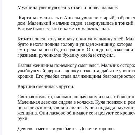
Мужчина улыбнулся ей в ответ и пошел дальше.
Картина сменилась и Ангелы увидели старый, заброш
дом. Маленький мальчик сидел, завернувшись в тонкий 
В доме было тускло и кажется мальчик спал.
Кто-то вошел в эту комнату и кинул мальчику хлеб. Мал
будто нехотя поднял голову и увидел женщину, которая
смотрела на него будто с укором. Он подполз, взял свои
грязными ручонками буханку хлеба и откусил.
Взгляд женщины понемногу смягчался. Мальчик остор
улыбнулся ей, держа ладошку возле рта, дабы не уронит
крошки. Его улыбка стала для женщины благодарностью
Картина сменилась другой.
Светлая комната, напоминающая одну из палат больниц
Маленькая девочка сидела в коляске. Куча повязок и ре
цеплялись к ней, словно лианы. К ней подходят мужчин
женщина. Они ласково обнимают ее и целуют ее кроше
руки.
Девочка смеется и улыбается. Девочке хорошо.