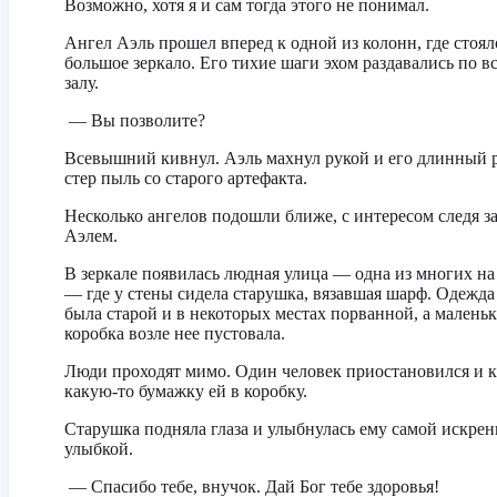
Возможно, хотя я и сам тогда этого не понимал.
Ангел Аэль прошел вперед к одной из колонн, где стоял
большое зеркало. Его тихие шаги эхом раздавались по в
залу.
— Вы позволите?
Всевышний кивнул. Аэль махнул рукой и его длинный 
стер пыль со старого артефакта.
Несколько ангелов подошли ближе, с интересом следя з
Аэлем.
В зеркале появилась людная улица — одна из многих на
— где у стены сидела старушка, вязавшая шарф. Одежда
была старой и в некоторых местах порванной, а маленьк
коробка возле нее пустовала.
Люди проходят мимо. Один человек приостановился и 
какую-то бумажку ей в коробку.
Старушка подняла глаза и улыбнулась ему самой искре
улыбкой.
— Спасибо тебе, внучок. Дай Бог тебе здоровья!