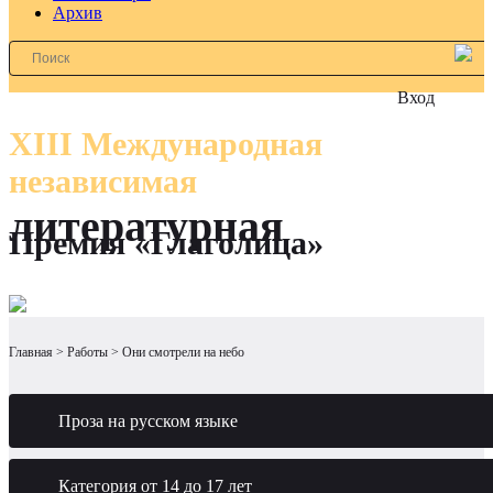
Архив
Вход
XIII Международная
независимая
литературная
Премия «Глаголица»
Главная
Работы
Они смотрели на небо
Проза на русском языке
Категория от 14 до 17 лет