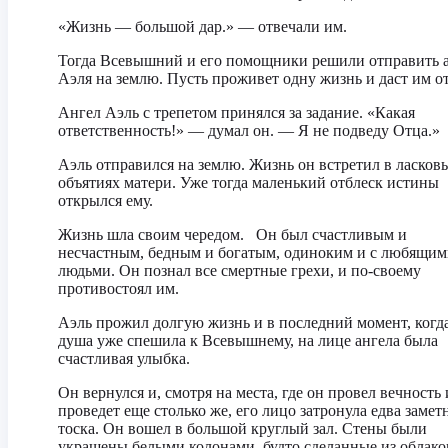
«Жизнь — большой дар.» — отвечали им.
Тогда Всевышний и его помощники решили отправить 
Аэля на землю. Пусть проживет одну жизнь и даст им от
Ангел Аэль с трепетом принялся за задание. «Какая
ответственность!» — думал он. — Я не подведу Отца.»
Аэль отправился на землю. Жизнь он встретил в ласков
объятиях матери. Уже тогда маленький отблеск истины
открылся ему.
Жизнь шла своим чередом. Он был счастливым и
несчастным, бедным и богатым, одиноким и с любящи
людьми. Он познал все смертные грехи, и по-своему
противостоял им.
Аэль прожил долгую жизнь и в последний момент, когда
душа уже спешила к Всевышнему, на лице ангела была
счастливая улыбка.
Он вернулся и, смотря на места, где он провел вечность 
проведет еще столько же, его лицо затронула едва замет
тоска. Он вошел в большой круглый зал. Стены были
украшены белыми колонами, будто сделанные из облако