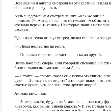
Всевышний и ангелы смотрели на эти картины; взгляд 
оставался равнодушным.
Аэль с недоумением смотрел на них. «Как же они не
понимают?». Ангел понял, что не сможет им объяснить 
что надо пережить самому. Некоторые знания не получи
рассказа.
Один из ангелов шагнул вперед, подол его плаща зашур
— Люди несчастны на земле.
— Они сами сеют это несчастие. — сказал другой.
Вновь начались споры. Они говорили спокойно, но эти 
были невыносимыми для ангела Аэля.
— Стойте! — громко сказал он с неким отчаянием, вск
руки — Почему вы не видите? Эти люди знают, что так
счастье лучше, чем большинство других людей!
Ангелы замолчали.
— Знаете, как-то, будучи на Земле, я прочитал одну фра
«Без боли, как бы мы узнали радость?» И это правда жи
и бедствовал, и голодал, и болел, и я был счастлив. Вы х