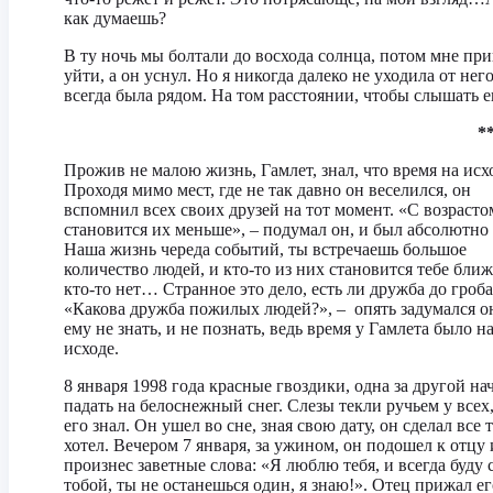
как думаешь?
В ту ночь мы болтали до восхода солнца, потом мне пр
уйти, а он уснул. Но я никогда далеко не уходила от него
всегда была рядом. На том расстоянии, чтобы слышать е
*
Прожив не малою жизнь, Гамлет, знал, что время на исх
Проходя мимо мест, где не так давно он веселился, он
вспомнил всех своих друзей на тот момент. «С возрасто
становится их меньше», – подумал он, и был абсолютно 
Наша жизнь череда событий, ты встречаешь большое
количество людей, и кто-то из них становится тебе ближ
кто-то нет… Странное это дело, есть ли дружба до гроба
«Какова дружба пожилых людей?», – опять задумался он
ему не знать, и не познать, ведь время у Гамлета было н
исходе.
8 января 1998 года красные гвоздики, одна за другой на
падать на белоснежный снег. Слезы текли ручьем у всех,
его знал. Он ушел во сне, зная свою дату, он сделал все т
хотел. Вечером 7 января, за ужином, он подошел к отцу 
произнес заветные слова: «Я люблю тебя, и всегда буду 
тобой, ты не останешься один, я знаю!». Отец прижал ег