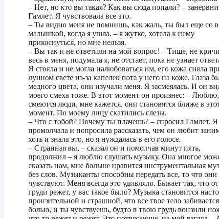
– Нет, но кто вы такая? Как вы сюда попали? – занервн
Гамлет. Я чувствовала все это.
– Ты видно меня не помнишь, как жаль, ты был еще со 
малышкой, когда я ушла. – я жутко, хотела к нему
прикоснуться, но мне нельзя.
– Вы так и не ответили на мой вопрос! – Тише, не кричи
весь в меня, подумала я, не отстает, пока не узнает ответ
Я стояла и не могла налюбоваться им, его кожа сияла пр
лунном свете из-за капелек пота у него на коже. Глаза б
медного цвета, они изучали меня. Я засмеялась. И он ви
моего смеха тоже. В этот момент он произнес: – Люблю,
смеются люди, мне кажется, они становятся ближе в это
момент. По моему лицу скатились слезы.
– Что с тобой? Почему ты плачешь? – спросил Гамлет. Я
промолчала и попросила рассказать, чем он любит заним
хоть и знала это, но я нуждалась в его голосе.
– Странная вы, – сказал он и помолчав минут пять,
продолжил – я люблю слушать музыку. Она многое мож
сказать нам, мне больше нравится инструментальная му
без слов. Музыканты способны передать все, то что они
чувствуют. Меня всегда это удивляло. Бывает так, что от
груди режет, у вас такое было? Музыка становится наст
пронзительной и страшной, что все твое тело забивается
болью, и ты чувствуешь, будто в твою грудь вонзили но
что-то режет и режет. Это потрясающе, на мой взгляд…