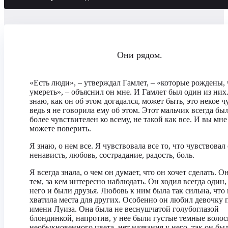
Они рядом.
«Есть люди», – утверждал Гамлет, – «которые рождены,
умереть», – объяснил он мне. И Гамлет был один из них
знаю, как он об этом догадался, может быть, это некое ч
ведь я не говорила ему об этом. Этот мальчик всегда бы
более чувствителен ко всему, не такой как все. И вы мне
можете поверить.
Я знаю, о нем все. Я чувствовала все то, что чувствовал 
ненависть, любовь, сострадание, радость, боль.
Я всегда знала, о чем он думает, что он хочет сделать. О
тем, за кем интересно наблюдать. Он ходил всегда один, 
него и были друзья. Любовь к ним была так сильна, что 
хватила места для других. Особенно он любил девочку 
имени Луиза. Она была не веснушчатой голубоглазой
блондинкой, напротив, у нее были густые темные волос
необыкновенного цвета, нет названия у него, так он бы