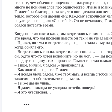
сильнее, чем обычно и поцеловал в макушку головы, не
много не понимая слов про одиночество. Луизе и Майк
Гамлет был благодарен за все, что они сделали для него,
тепло, которое они дарили ему. Каждому встречному че
на улице он говорил: «Спасибо!». Он не печалился, Гам
боялся потерять время.
Когда он стал таким как я, мы встретились с ним снова. 
это время, что мы провели вместе он так и не узнал меня
– Привет, вот мы и встретились, – прошептала я ему на 
когда обняла его.
– Встре-ти-лись сно-ва, встре-ти-лись сно-ва… — повто
он, будто что-то хотел вспомнить, но не мог… — Ты по
на одну женщину,- тихо произнес Гамлет и начал плакат
– Тише, милый, я рядом ,– произнесла я.
– Как долго? – спросил Гамлет.
– Я всегда была рядом, я же твоя мать, я всегда с тобой н
зависимо от обстоятельств и времени.
– Ты же давно ушла…
– Я далеко никогда не уходила от тебя, поверь!
– Я это чувствовал…
***