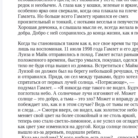
редок и необычен. А глаза как у кошки, зеленые и яркие
особенно ярко они сверкали, когда она плакала на плече
Гамлета. Но больше всего Гамлету нравился ее смех
пронзительный и тонкий, с нотками веселья и певучести
Хорошая девчонка, я слышала мысли ее, всегда желала в
добра. Добро с ней сохранилось до конца жизни, как я 
Когда ты становишься таким как я, все свое время ты т
лишь на воспоминая. 11 июля 1998 года Гамлет и его др
Луиза и Майк отправились в поход. Гамлет встал раньш
положенного времени, быстро умылся, покушал, оделся
тихо не будя отца вышел из домика. Встретиться с Майк
Луизой он должен был на берегу небольшой речушки, т
и отправился. Придя, он сел между травами, будто хотел
спрятаться от первых лучей солнца. «Потрясающе», —
подумал Гамлет. – «Я никогда еще такого не видел. Будт
поглотила небо. А солнечные лучи изгоняют её. Может
солнце – это добро, а тьма – это зло? Может и вправду 
побеждает зло, как и в этом случае? Ведь от тьмы не ост
и следа…» Смотря вверх, он видел, как золотистое небо
меняет свой цвет на более спокойный и не столь яркий,
теперь оно стало светло-лимонное, а не успел он оглядет
как цвет уже изменился на другой. Когда солнце полно
вышло из-за деревьев, подошли ребята.
– Куда мы пойдем? У кого-нибудь есть план? – спросил 