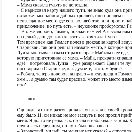
– Мама сказала гулять не допоздна.
– Я нарисовал карту нашего пути, не знаю куда она прив
но может мы найдем добрых троллей, или попадем в
неизведанное место где есть волшебство, или просто на
приключение, но путь есть. – неуклюже пробормотал Га
– Это же здорово, Гамлет, покажи нам ее! А я взяла нам 
на целый день должно хватить. – ответила Луиза.
Тем временем как Гамлет полез в рюкзак за картой веду
Старискай, так они решили назвать место, в которое при
Луиза закатывала глаза от разговора с Майком о ее еде,
которую приготовила ее мама. – Майк, прекрати спраши
еде! – потребовала Луиза – уже раздражает! Давай те лу
поговорим о Старискае, как думаете, что там будет?
– Ребята, теперь поворот на право – предупредил Гамлет
хмм… я думаю там будет красиво, может это место изме
нас?
***
Однажды я с ним разговаривала, он лежал в своей крова
ему было 11, он никак не мог заснуть и все просил прий
меня. Я долго не решалась, стояла и наблюдала за ним. К
появилась перед ним, он чуть был ошарашен.
– Здравствуй, милый, ты меня не испугался? – спросила 