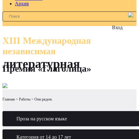
Архив
Вход
XIII Международная
независимая
литературная
Премия «Глаголица»
Главная
Работы
Они рядом.
Проза на русском языке
Категория от 14 до 17 лет