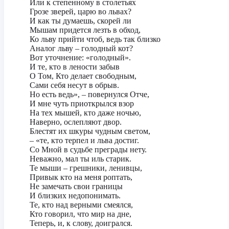
Или к степенному в столетьях
Грозе зверей, царю во львах?
И как ты думаешь, скорей ли
Мышам придется лезть в обход,
Ко льву прийти чтоб, ведь так близко
Аналог льву – голодный кот?
Вот уточнение: «голодный».
И те, кто в лености забыв
О Том, Кто делает свободным,
Сами себя несут в обрыв.
Но есть ведь», – повернулся Отче,
И мне чуть приоткрылся взор
На тех мышей, кто даже ночью,
Наверно, ослепляют двор.
Блестят их шкуры чудным светом,
– «те, кто терпел и льва достиг.
Со Мной в судьбе преграды нету.
Неважно, мал ты иль старик.
Те мыши – грешники, ленивцы,
Привык кто на меня роптать,
Не замечать свои границы
И близких недопонимать.
Те, кто над верными смеялся,
Кто говорил, что мир на дне,
Теперь, и, к слову, доигрался.