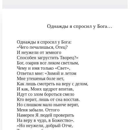
Однажды я спросил у Бога…
Однажды я спросил у Бога:
«Чего печалишься, Отец?
И неужели от земного
Способен загрустить Творец?»
Бог, озарив все ликом светлым,
Чему и имя только «Свет»,
Ответил мне: «Зимой и летом
Мне утешенья боле нет,
Как лишь смотреть на веру с делом,
И как, Моих щедрот впитав,
Идут со злом бороться смело
Кто верит, лишь от сна восстав.
Но слишком мало нынче верят,
Меня забыли. Оттого
Намерен Я людей проверить
На веру в чудо, в Божество».
«Но неужели, добрый Отче,