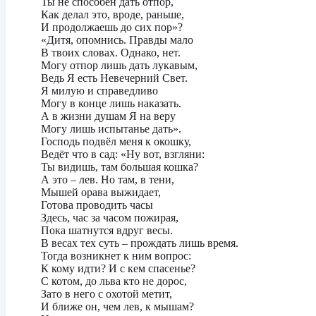
Ты не способен дать отпор,
Как делал это, вроде, раньше,
И продолжаешь до сих пор»?
«Дитя, опомнись. Правды мало
В твоих словах. Однако, нет.
Могу отпор лишь дать лукавым,
Ведь Я есть Невечерний Свет.
Я милую и справедливо
Могу в конце лишь наказать.
А в жизни душам Я на веру
Могу лишь испытанье дать».
Господь подвёл меня к окошку,
Ведёт что в сад: «Ну вот, взгляни:
Ты видишь, там большая кошка?
А это – лев. Но там, в тени,
Мышей орава выжидает,
Готова проводить часы
Здесь, час за часом пожирая,
Пока шатнутся вдруг весы.
В весах тех суть – прождать лишь время.
Тогда возникнет к ним вопрос:
К кому идти? И с кем спасенье?
С котом, до льва кто не дорос,
Зато в него с охотой метит,
И ближе он, чем лев, к мышам?