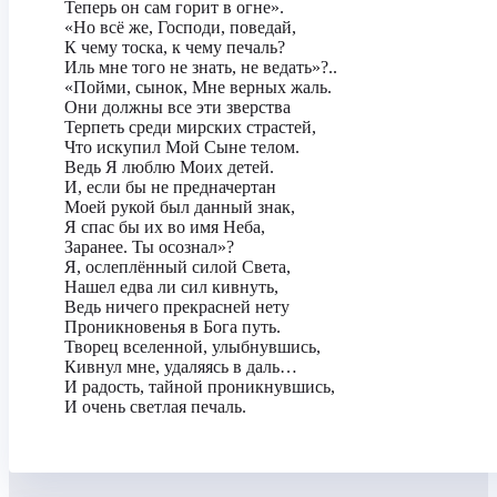
Теперь он сам горит в огне».
«Но всё же, Господи, поведай,
К чему тоска, к чему печаль?
Иль мне того не знать, не ведать»?..
«Пойми, сынок, Мне верных жаль.
Они должны все эти зверства
Терпеть среди мирских страстей,
Что искупил Мой Сыне телом.
Ведь Я люблю Моих детей.
И, если бы не предначертан
Моей рукой был данный знак,
Я спас бы их во имя Неба,
Заранее. Ты осознал»?
Я, ослеплённый силой Света,
Нашел едва ли сил кивнуть,
Ведь ничего прекрасней нету
Проникновенья в Бога путь.
Творец вселенной, улыбнувшись,
Кивнул мне, удаляясь в даль…
И радость, тайной проникнувшись,
И очень светлая печаль.