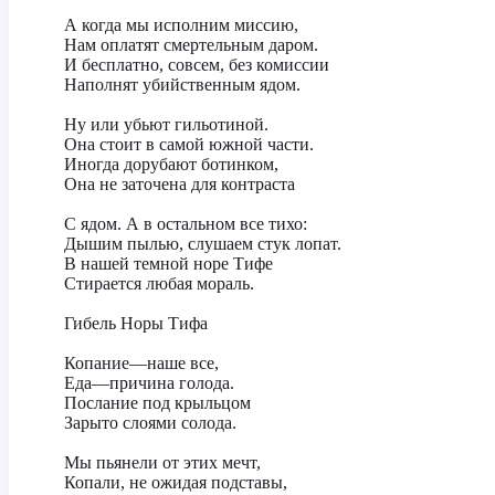
А когда мы исполним миссию,
Нам оплатят смертельным даром.
И бесплатно, совсем, без комиссии
Наполнят убийственным ядом.
Ну или убьют гильотиной.
Она стоит в самой южной части.
Иногда дорубают ботинком,
Она не заточена для контраста
С ядом. А в остальном все тихо:
Дышим пылью, слушаем стук лопат.
В нашей темной норе Тифе
Стирается любая мораль.
Гибель Норы Тифа
Копание—наше все,
Еда—причина голода.
Послание под крыльцом
Зарыто слоями солода.
Мы пьянели от этих мечт,
Копали, не ожидая подставы,