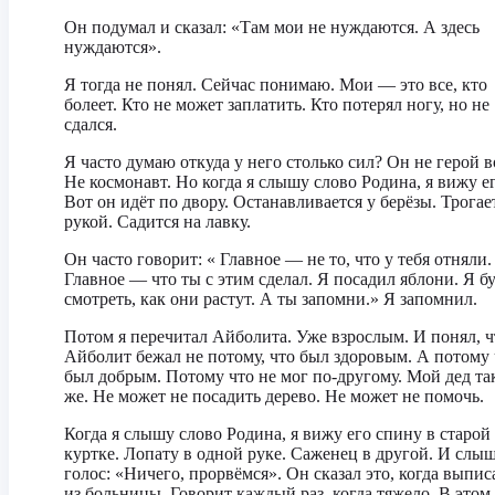
Он подумал и сказал: «Там мои не нуждаются. А здесь
нуждаются».
Я тогда не понял. Сейчас понимаю. Мои — это все, кто
болеет. Кто не может заплатить. Кто потерял ногу, но не
сдался.
Я часто думаю откуда у него столько сил? Он не герой 
Не космонавт. Но когда я слышу слово Родина, я вижу ег
Вот он идёт по двору. Останавливается у берёзы. Трогае
рукой. Садится на лавку.
Он часто говорит: « Главное — не то, что у тебя отняли.
Главное — что ты с этим сделал. Я посадил яблони. Я б
смотреть, как они растут. А ты запомни.» Я запомнил.
Потом я перечитал Айболита. Уже взрослым. И понял, ч
Айболит бежал не потому, что был здоровым. А потому 
был добрым. Потому что не мог по-другому. Мой дед та
же. Не может не посадить дерево. Не может не помочь.
Когда я слышу слово Родина, я вижу его спину в старой
куртке. Лопату в одной руке. Саженец в другой. И слыш
голос: «Ничего, прорвёмся». Он сказал это, когда выпис
из больницы. Говорит каждый раз, когда тяжело. В этом