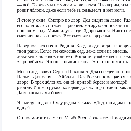
— всё. То, что мы не умеем жаловаться. Что верим, земл
родит яблоки, даже если тебе за семьдесят и нет ноги.
Я стою у окна. Смотрю во двор. Дед сидит на лавке. Ря
его лопата. За спиной — рябина, которую он посадил в
прошлом году. Мимо идут люди. Здороваются. Никто не
смотрит на его протез. Все смотрят на деревья.
Наверное, это и есть Родина. Когда люди видят твои дела
твои раны. Когда ты сажаешь сад, даже если не знаешь,
доживёшь до яблок или нет. Когда ты улыбаешься и гов
«Прорвёмся». Это не громкие слова. Это просто жизнь.
Моего деда зовут Сергей Павлович. Для соседей он про
Палыч. Для меня — Айболит. Вся Россия помещается в 
дворе. В трёх яблонях, одной кривой берёзе и молодой
рябине. И в его руках, которые до сих пор помнят, как л
Даже когда сами болят.
Я выйду во двор. Сяду рядом. Скажу: «Дед, посадим ещ
одну?»
Он посмотрит на меня. Улыбнётся. И скажет: «Посадим