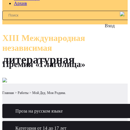
Архив
Вход
XIII Международная
независимая
литературная
Премия «Глаголица»
Главная
Работы
Мой Дед. Моя Родина.
Проза на русском языке
Категория от 14 до 17 лет