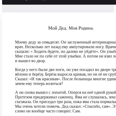
Мой Дед. Моя Родина.
Моему деду за семьдесят. Он заслуженный ветеринарны
врач. Несколько лет назад ему ампутировали ногу. Врач
сказали: « Ходить будете, но далеко не уйдёте». Он улыб
Мне стало не по себе от этой улыбки. А потом он взял л
и вышел во двор.
Когда у него были две ноги, он уже посадил во дворе тр
яблони и берёзу. Берёза выросла кривая, но он её не сру
Сказал: «И так красивая». После больницы многие удив
зачем ему теперь возиться?
А он снова вышел с лопатой. Оперся на неё одной рукой
Протезом придерживал саженец. Яма не слушалась, зем
съезжала. Он приседал три раза, пока яма стала нормаль
Мы очень хотели помочь. Дед сказал: «Спасибо, сам». Э
слово он вообще часто говорит. Сам.