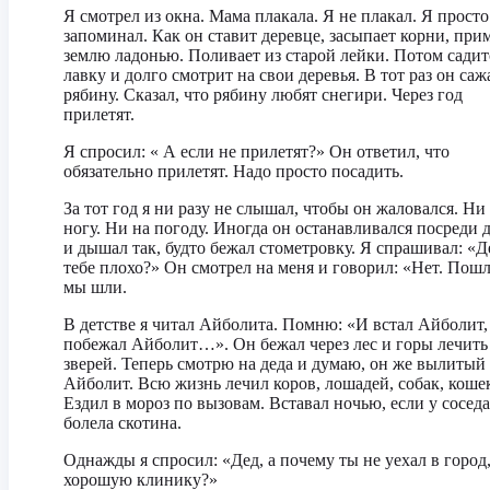
Я смотрел из окна. Мама плакала. Я не плакал. Я просто
запоминал. Как он ставит деревце, засыпает корни, при
землю ладонью. Поливает из старой лейки. Потом садит
лавку и долго смотрит на свои деревья. В тот раз он саж
рябину. Сказал, что рябину любят снегири. Через год
прилетят.
Я спросил: « А если не прилетят?» Он ответил, что
обязательно прилетят. Надо просто посадить.
За тот год я ни разу не слышал, чтобы он жаловался. Ни
ногу. Ни на погоду. Иногда он останавливался посреди 
и дышал так, будто бежал стометровку. Я спрашивал: «Д
тебе плохо?» Он смотрел на меня и говорил: «Нет. Пош
мы шли.
В детстве я читал Айболита. Помню: «И встал Айболит,
побежал Айболит…». Он бежал через лес и горы лечить
зверей. Теперь смотрю на деда и думаю, он же вылитый
Айболит. Всю жизнь лечил коров, лошадей, собак, коше
Ездил в мороз по вызовам. Вставал ночью, если у соседа
болела скотина.
Однажды я спросил: «Дед, а почему ты не уехал в город,
хорошую клинику?»