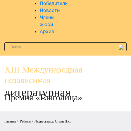
Победители
Новости
Члены
жюри
Архив
XIII Международная
независимая
литературная
Премия «Глаголица»
Главная
Работы
Люди сверху, Огден Нэш