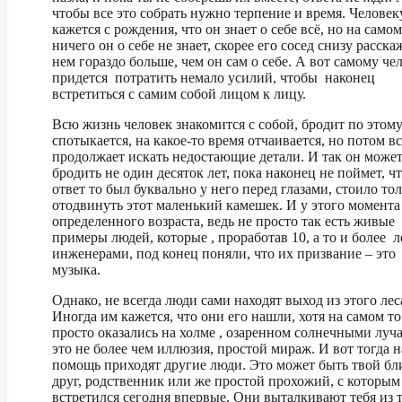
чтобы все это собрать нужно терпение и время. Человек
кажется с рождения, что он знает о себе всё, но на самом
ничего он о себе не знает, скорее его сосед снизу расска
нем гораздо больше, чем он сам о себе. А вот самому че
придется потратить немало усилий, чтобы наконец
встретиться с самим собой лицом к лицу.
Всю жизнь человек знакомится с собой, бродит по этому
спотыкается, на какое-то время отчаивается, но потом вс
продолжает искать недостающие детали. И так он може
бродить не один десяток лет, пока наконец не поймет, ч
ответ то был буквально у него перед глазами, стоило то
отодвинуть этот маленький камешек. И у этого момента
определенного возраста, ведь не просто так есть живые
примеры людей, которые , проработав 10, а то и более л
инженерами, под конец поняли, что их призвание – это
музыка.
Однако, не всегда люди сами находят выход из этого лес
Иногда им кажется, что они его нашли, хотя на самом то
просто оказались на холме , озаренном солнечными луча
это не более чем иллюзия, простой мираж. И вот тогда н
помощь приходят другие люди. Это может быть твой бл
друг, родственник или же простой прохожий, с которым
встретился сегодня впервые. Они выталкивают тебя из 