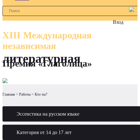
Вход
XIII Международная
независимая
литературная
Премия «Глаголица»
Главная
Работы
Кто ты?
Эссеистика на русском языке
Категория от 14 до 17 лет