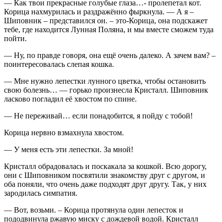
— Как твои прекрасные голубые глаза…- пролепетал кот.
Корица нахмурилась и раздражённо фыркнула. — А я –
Шиповник – представился он. – это-Корица, она подскажет
тебе, где находится Лунная Поляна, и мы вместе сможем туда
пойти.
— Ну, по правде говоря, она ещё очень далеко. А зачем вам? –
поинтересовалась слепая кошка.
— Мне нужно лепестки лунного цветка, чтобы остановить
свою болезнь… — горько произнесла Кристалл. Шиповник
ласково погладил её хвостом по спине.
— Не переживай… если понадобится, я пойду с тобой!
Корица нервно взмахнула хвостом.
— У меня есть эти лепестки. За мной!
Кристалл обрадовалась и поскакала за кошкой. Всю дорогу,
они с Шиповником посвятили знакомству друг с другом, и
оба поняли, что очень даже подходят друг другу. Так, у них
зародилась симпатия.
— Вот, возьми. – Корица протянула один лепесток и
пододвинула ржавую миску с дождевой водой. Кристалл