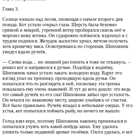
Глава 3.
Солнце взошло над лесом, оповещая о начале второго дня
похода. Кот устало открыл глаза. Шерсть была безумно
грязной и мокрой, утренний ветер пробирался сквозь неё и
морозил кожу котика. Он судорожно поёжился, вздохнул и с
трудом поднялся. Желудок жалостно урчал, мечтая получить
хоть крошечку мяса. Осмотревшись по сторонам, Шиповник
увидел вдали ручеёк.
— Снова вода… но лишний раз попить я тоже не откажусь. –
решил кот и направился к ручью. Подойдя к водоёму,
Шиповник начал устало лакать холодную воду. Вдруг его
взгляд упал на тропинку, проходящую вдоль ручья. Он
попытался что-то разглядеть в ней, поскольку эта тропка
показалась ему очень знакомой. И тут до кота дошло: это ведь
тот самый ручеёк из его сна! Шиповник забыл про усталость.
Он мчался по знакомому месту, широко улыбаясь от счастья.
Всё было правильно. Ручеёк впадал в небольшое озерцо. У его
устья, кот попытался поймать рыбу, но ничего не вышло.
Голод взял верх, поэтому Шиповник наконец принюхался и
попытался учуять хоть какой-нибудь запах. Ему удалось
уловить только недавний аромат полёвки. Охота удалась, и кот