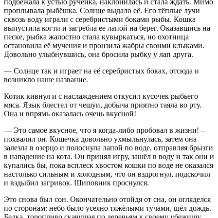
подбежала к устью ручейка, наклонилась и стала ждать. Мимо
проплывала рыбёшка. Солнце выдало её. Его тёплые лучи
сквозь воду играли с серебристыми боками рыбы. Кошка
выпустила когти и загребла ее лапой на берег. Оказавшись на
песке, рыбка жалостно стала кувыркаться, но охотница
остановила её мучения и пронзила жабры своими клыками.
Довольно улыбнувшись, она бросила рыбку у лап друга.
— Солнце так и играет на её серебристых боках, отсюда и
возникло наше название.
Котик кивнул и с наслаждением откусил кусочек рыбьего
мяса. Язык блестел от чешуи, добыча приятно таяла во рту.
Она и впрямь оказалась очень вкусной!
— Это самое вкусное, что я когда-либо пробовал в жизни! –
похвалил он. Кошечка довольно ухмыльнулась, затем она
залезла в озерцо и полоснула лапой по воде, отправляя брызги
в нападение на кота. Он принял игру, зашёл в воду и так они и
купались бы, пока всплеск хвостом кошки по воде не оказался
настолько сильным и холодным, что он вздрогнул, подскочил
и вздыбил загривок. Шиповник проснулся.
Это снова был сон. Окончательно отойдя от сна, он огляделся
по сторонам: небо было усеяно тяжёлыми тучами, шёл дождь.
Белка, торопливо скачущая по деревьям к своему убежищу,