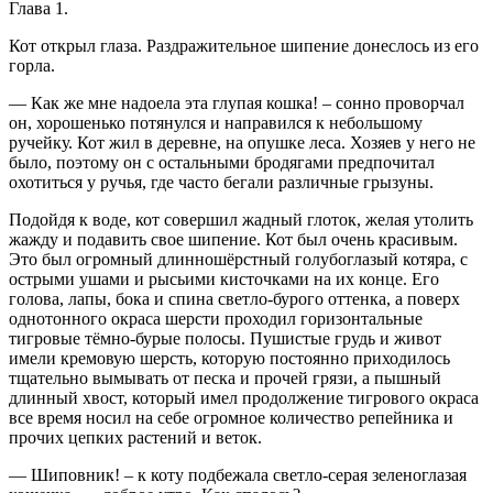
Глава 1.
Кот открыл глаза. Раздражительное шипение донеслось из его
горла.
— Как же мне надоела эта глупая кошка! – сонно проворчал
он, хорошенько потянулся и направился к небольшому
ручейку. Кот жил в деревне, на опушке леса. Хозяев у него не
было, поэтому он с остальными бродягами предпочитал
охотиться у ручья, где часто бегали различные грызуны.
Подойдя к воде, кот совершил жадный глоток, желая утолить
жажду и подавить свое шипение. Кот был очень красивым.
Это был огромный длинношёрстный голубоглазый котяра, с
острыми ушами и рысьими кисточками на их конце. Его
голова, лапы, бока и спина светло-бурого оттенка, а поверх
однотонного окраса шерсти проходил горизонтальные
тигровые тёмно-бурые полосы. Пушистые грудь и живот
имели кремовую шерсть, которую постоянно приходилось
тщательно вымывать от песка и прочей грязи, а пышный
длинный хвост, который имел продолжение тигрового окраса
все время носил на себе огромное количество репейника и
прочих цепких растений и веток.
— Шиповник! – к коту подбежала светло-серая зеленоглазая