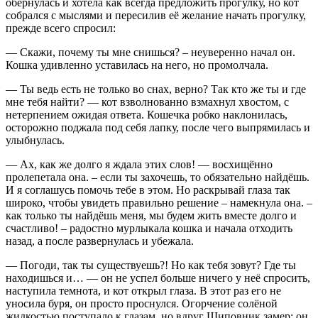
обернулась и хотела как всегда предложить прогулку, но кот
собрался с мыслями и пересилив её желание начать прогулку,
прежде всего спросил:
— Скажи, почему ты мне снишься? – неуверенно начал он.
Кошка удивленно уставилась на него, но промолчала.
— Ты ведь есть не только во снах, верно? Так кто же ты и где
мне тебя найти? — кот взволнованно взмахнул хвостом, с
нетерпением ожидая ответа. Кошечка робко наклонилась,
осторожно поджала под себя лапку, после чего выпрямилась и
улыбнулась.
— Ах, как же долго я ждала этих слов! — восхищённо
пролепетала она. – если ты захочешь, то обязательно найдёшь.
И я соглашусь помочь тебе в этом. Но раскрывай глаза так
широко, чтобы увидеть правильно решение – намекнула она. –
как только ты найдёшь меня, мы будем жить вместе долго и
счастливо! – радостно мурлыкала кошка и начала отходить
назад, а после развернулась и убежала.
— Погоди, так ты существуешь?! Но как тебя зовут? Где ты
находишься и… — он не успел больше ничего у неё спросить,
наступила темнота, и кот открыл глаза. В этот раз его не
уносила буря, он просто проснулся. Огорчение солёной
жидкостью поступало к глазам, но вдруг Шиповник замер: он