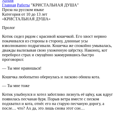
Архив
Главная
Работы
"КРИСТАЛЬНАЯ ДУША"
Проза на русском языке
Категория от 10 до 13 лет
«КРИСТАЛЬНАЯ ДУША»
Пролог
Котик сидел рядом с красивой кошечкой. Его хвост нервно
покачивался из стороны в сторону, длинные усы
взволнованно подрагивали. Кошечка же спокойно умывалась,
дважды вылизывая свою ухоженную шёрстку. Наконец, кот
переборол страх и смущённо зажмурившись быстро
проговорил:
— Ты мне нравишься!
Кошечка любопытно обернулась и ласково обняла кота.
— Ты мне тоже
Котик улыбнулся и хотел заботливо лизнуть её щёку, как вдруг
появилась песчаная буря. Порыв ветра вместе с песком
подхватил и кота, отнёс его на старую песчаную дорогу, а
после… что? Ах да, это лишь снова этот сон…