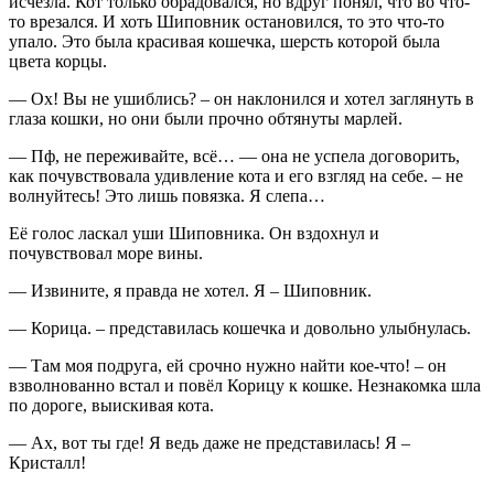
исчезла. Кот только обрадовался, но вдруг понял, что во что-
то врезался. И хоть Шиповник остановился, то это что-то
упало. Это была красивая кошечка, шерсть которой была
цвета корцы.
— Ох! Вы не ушиблись? – он наклонился и хотел заглянуть в
глаза кошки, но они были прочно обтянуты марлей.
— Пф, не переживайте, всё… — она не успела договорить,
как почувствовала удивление кота и его взгляд на себе. – не
волнуйтесь! Это лишь повязка. Я слепа…
Её голос ласкал уши Шиповника. Он вздохнул и
почувствовал море вины.
— Извините, я правда не хотел. Я – Шиповник.
— Корица. – представилась кошечка и довольно улыбнулась.
— Там моя подруга, ей срочно нужно найти кое-что! – он
взволнованно встал и повёл Корицу к кошке. Незнакомка шла
по дороге, выискивая кота.
— Ах, вот ты где! Я ведь даже не представилась! Я –
Кристалл!