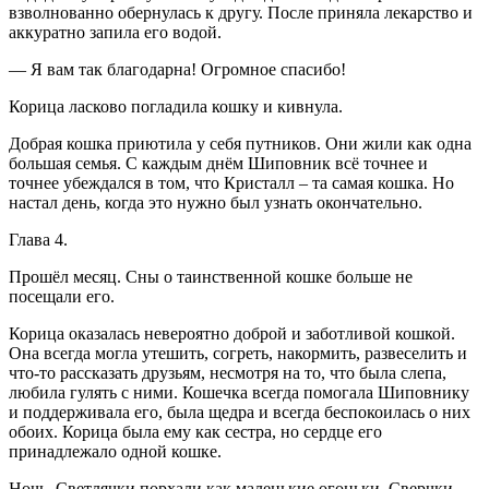
взволнованно обернулась к другу. После приняла лекарство и
аккуратно запила его водой.
— Я вам так благодарна! Огромное спасибо!
Корица ласково погладила кошку и кивнула.
Добрая кошка приютила у себя путников. Они жили как одна
большая семья. С каждым днём Шиповник всё точнее и
точнее убеждался в том, что Кристалл – та самая кошка. Но
настал день, когда это нужно был узнать окончательно.
Глава 4.
Прошёл месяц. Сны о таинственной кошке больше не
посещали его.
Корица оказалась невероятно доброй и заботливой кошкой.
Она всегда могла утешить, согреть, накормить, развеселить и
что-то рассказать друзьям, несмотря на то, что была слепа,
любила гулять с ними. Кошечка всегда помогала Шиповнику
и поддерживала его, была щедра и всегда беспокоилась о них
обоих. Корица была ему как сестра, но сердце его
принадлежало одной кошке.
Ночь. Светлячки порхали как маленькие огоньки. Сверчки