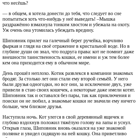
что несёшь?
— в общем, я хотела донести до тебя, что следует во сне
попытаться хоть что-нибудь у неё выведать! –Мышка
раздражённо взмахнула тонким хвостом и убежала на охоту.
Уж очень она утомилась убеждать вредину.
Шиповник прилег на галечный берег ручейка, ворчливо
фыркая и глядя на своё отражение в кристальной воде. Но в
глубине души он знал, что подруга права: кот не помнит даже
внешности таинственность кошки, ее имени и уж тем более
кем она приходится ему в обычном мире.
День прошёл неплохо. Котик развлекся в компании знакомых
бродяг. За столько лет они стали ему второй семьёй. У него
были друзья одногодки, но все они, за исключение двух, уже
привели в стаю своих кошечек, а некоторые даже имели котят.
Шиповник так и оставался без пары, так как приключения и
поиски он не любил, а знакомые кошки не значили ему ничего
больше, чем близкие друзья.
Наступила ночь. Кот улегся в свой деревянный ящичек и
глубоко вздохнув положил тяжёлую голову на лапы и уснул.
Открыв глаза, Шиповник вновь оказался на уже знакомой
полянке и увидел сидящую на ней кошку. Она приветливо