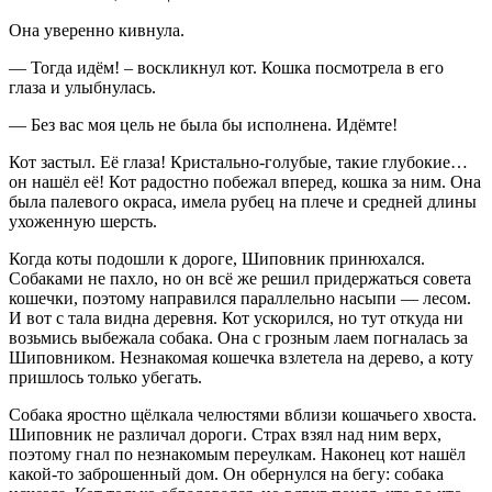
Она уверенно кивнула.
— Тогда идём! – воскликнул кот. Кошка посмотрела в его
глаза и улыбнулась.
— Без вас моя цель не была бы исполнена. Идёмте!
Кот застыл. Её глаза! Кристально-голубые, такие глубокие…
он нашёл её! Кот радостно побежал вперед, кошка за ним. Она
была палевого окраса, имела рубец на плече и средней длины
ухоженную шерсть.
Когда коты подошли к дороге, Шиповник принюхался.
Собаками не пахло, но он всё же решил придержаться совета
кошечки, поэтому направился параллельно насыпи — лесом.
И вот с тала видна деревня. Кот ускорился, но тут откуда ни
возьмись выбежала собака. Она с грозным лаем погналась за
Шиповником. Незнакомая кошечка взлетела на дерево, а коту
пришлось только убегать.
Собака яростно щёлкала челюстями вблизи кошачьего хвоста.
Шиповник не различал дороги. Страх взял над ним верх,
поэтому гнал по незнакомым переулкам. Наконец кот нашёл
какой-то заброшенный дом. Он обернулся на бегу: собака