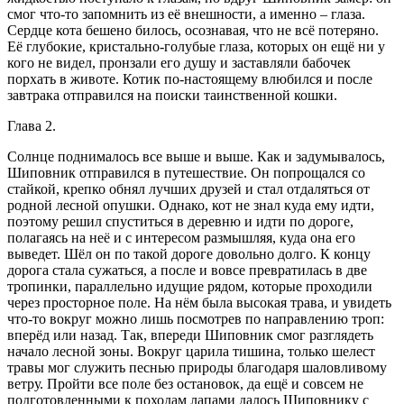
смог что-то запомнить из её внешности, а именно – глаза.
Сердце кота бешено билось, осознавая, что не всё потеряно.
Её глубокие, кристально-голубые глаза, которых он ещё ни у
кого не видел, пронзали его душу и заставляли бабочек
порхать в животе. Котик по-настоящему влюбился и после
завтрака отправился на поиски таинственной кошки.
Глава 2.
Солнце поднималось все выше и выше. Как и задумывалось,
Шиповник отправился в путешествие. Он попрощался со
стайкой, крепко обнял лучших друзей и стал отдаляться от
родной лесной опушки. Однако, кот не знал куда ему идти,
поэтому решил спуститься в деревню и идти по дороге,
полагаясь на неё и с интересом размышляя, куда она его
выведет. Шёл он по такой дороге довольно долго. К концу
дорога стала сужаться, а после и вовсе превратилась в две
тропинки, параллельно идущие рядом, которые проходили
через просторное поле. На нём была высокая трава, и увидеть
что-то вокруг можно лишь посмотрев по направлению троп:
вперёд или назад. Так, впереди Шиповник смог разглядеть
начало лесной зоны. Вокруг царила тишина, только шелест
травы мог служить песнью природы благодаря шаловливому
ветру. Пройти все поле без остановок, да ещё и совсем не
подготовленными к походам лапами далось Шиповнику с