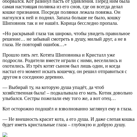
оборвался. Кот разинул пасть от удивления. Перед ним была
самая настоящая полянка из его снов, где он всегда делал
кошке признания. Посреди полянки лежала повязка. Он
нагнулся к ней и поднял. Запаха больше не было, кошку
Шиповник так и не нашёл. Корица бесследно пропала.
«Но раскрывай глаза так широко, чтобы увидеть правильное
решение… не забывай смотреть в душу, милый друг, а не в
глаза. Не повторяй ошибок…»
Прошло пять лет. Котята Шиповника и Кристалл уже
подросли. Родители вместе играли с ними, веселились и
охотились. Из трёх котят сыном был лишь один, и когда
настал его момент искать кошечку, он решил отправиться с
другом в соседнюю деревню.
— Выбирай ту, на которую душа упадёт, да чтоб
хозяйственная была! – подкалывала его мать. Котик довольно
улыбался. Сестры пожелали ему того же, а вот отец…
Кот осторожно подошёл и взволнованно заглянул ему в глаза.
— Не внешность красит кота, а его душа. И даже слепая кошка
будет иметь кристальные глаза – глубокую и добрую душу.