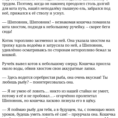
трудом. Поэтому, когда он наконец преодолел столь долгий
для кота путь, нашёл неподалёку пышную ель, забрался под
неё, прижался к её стволу и уснул.
— Шиповник, Шиповник! – незнакомая кошечка поманила
кота хвостом, подходя к небольшому ручейку. – скорее беги
сюда!
Котик торопливо засеменил за ней. Она указала хвостом на
тропку вдоль водоёма и затрусила по ней, а Шиповник,
удивлённо осматриваясь по сторонам неторопливо бежал за
кошкой.
Ручеёк вывел котов к небольшому озерцу. Кошечка присела
около воды, обвив хвостом свои аккуратные лапки.
— Здесь водится серебристая рыба, она очень вкусная! Ты
любишь рыбу? – поинтересовалась она.
— Я не умею её ловить… никто из нашей стайки не умеет,
потому я её и не пробовал…- огорчённо пролепетал
Шиповник, но кошечка ласково лизнула его в щёку.
— Я поймаю рыбу для тебя, а в будущем, ты, с помощью моих
уроков, будешь уметь ловить её сам! – проурчала она. Кошечка