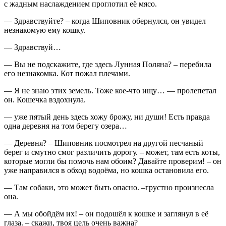
с жадным наслаждением проглотил её мясо.
— Здравствуйте? – когда Шиповник обернулся, он увидел
незнакомую ему кошку.
— Здравствуй…
— Вы не подскажите, где здесь Лунная Поляна? – перебила
его незнакомка. Кот пожал плечами.
— Я не знаю этих земель. Тоже кое-что ищу… — пролепетал
он. Кошечка вздохнула.
— уже пятый день здесь хожу брожу, ни души! Есть правда
одна деревня на том берегу озера…
— Деревня? – Шиповник посмотрел на другой песчаный
берег и смутно смог различить дорогу. – может, там есть коты,
которые могли бы помочь нам обоим? Давайте проверим! – он
уже направился в обход водоёма, но кошка остановила его.
— Там собаки, это может быть опасно. –грустно произнесла
она.
— А мы обойдём их! – он подошёл к кошке и заглянул в её
глаза. – скажи, твоя цель очень важна?