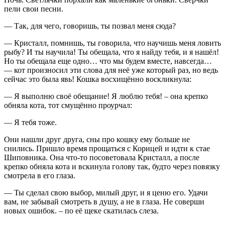
пели свои песни.
— Так, для чего, говоришь, ты позвал меня сюда?
— Кристалл, помнишь, ты говорила, что научишь меня ловить
рыбу? И ты научила! Ты обещала, что я найду тебя, и я нашёл!
Но ты обещала еще одно… что мы будем вместе, навсегда…
— кот произносил эти слова для неё уже который раз, но ведь
сейчас это была явь! Кошка восхищённо воскликнула:
— Я выполню своё обещание! Я люблю тебя! – она крепко
обняла кота, тот смущённо проурчал:
— Я тебя тоже.
Они нашли друг друга, сны про кошку ему больше не
снились. Пришло время прощаться с Корицей и идти к стае
Шиповника. Она что-то посоветовала Кристалл, а после
крепко обняла кота и вскинула голову так, будто через повязку
смотрела в его глаза.
— Ты сделал свою выбор, милый друг, и я ценю его. Удачи
вам, не забывай смотреть в душу, а не в глаза. Не соверши
новых ошибок. – по её щеке скатилась слеза.