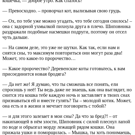
кошечка, — доброе утро. Как спалось?
— Превосходно. – проворчал кот, вылизывая свою грудь.
— Ох, по тебе уже можно угадать, что тебе сегодня снилось! –
она с задорной ухмылкой пихнула друга в плечо. Шиповника
раздражали подобные насмешки подруги, поэтому он отсел
чуть дальше.
— На самом деле, это уже не шутки. Как так, если нам и
снятся сны, то максимум повториться они могут раза два!
Может, это какое-то пророчество…
— Какое пророчество? Деревенские коты готовьтесь, к вам
присоединится новая бродяга?
— Да нет же! Я думаю, что ты сможешь все понять, ели
спросишь у неё! Ты ведь даже не знаешь, как она выглядит, но
снится эта кошка тебе каждую ночь и заставляет в твоих снах
признаваться ей и вместе гулять? Ты – молодой котик. Может,
она есть и в жизни и мечтает поговорить с тобой?
— и для этого залезает в мои сны? Да что за бред?! – от
накипающей в нём злости, Шиповник с силой плеснул лапой
по воде и обрызгал морду лежащей рядом кошки. Она
прижала ушки и поморщилась. – Мышка, ты хоть понимаешь,