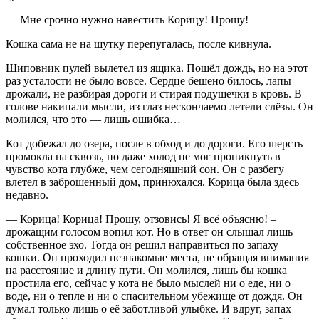
— Мне срочно нужно навестить Корицу! Прошу!
Кошка сама не на шутку перепугалась, после кивнула.
Шиповник пулей вылетел из ящика. Пошёл дождь, но на этот
раз усталости не было вовсе. Сердце бешено билось, лапы
дрожали, не разбирая дороги и стирая подушечки в кровь. В
голове накипали мысли, из глаз нескончаемо летели слёзы. Он
молился, что это — лишь ошибка…
Кот добежал до озера, после в обход и до дороги. Его шерсть
промокла на сквозь, но даже холод не мог проникнуть в
чувство кота глубже, чем сегодняшний сон. Он с разбегу
влетел в заброшенный дом, принюхался. Корица была здесь
недавно.
— Корица! Корица! Прошу, отзовись! Я всё объясню! –
дрожащим голосом вопил кот. Но в ответ он слышал лишь
собственное эхо. Тогда он решил направиться по запаху
кошки. Он проходил незнакомые места, не обращая внимания
на расстояние и длину пути. Он молился, лишь бы кошка
простила его, сейчас у кота не было мыслей ни о еде, ни о
воде, ни о тепле и ни о спасительном убежище от дождя. Он
думал только лишь о её заботливой улыбке. И вдруг, запах