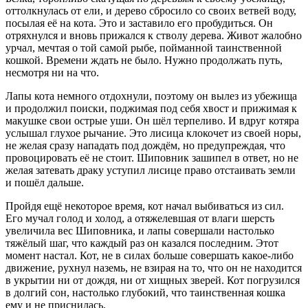
оттолкнулась от ели, и дерево сбросило со своих ветвей воду,
посылая её на кота. Это и заставило его пробудиться. Он
отряхнулся и вновь прижался к стволу дерева. Живот жалобно
урчал, мечтая о той самой рыбе, пойманной таинственной
кошкой. Времени ждать не было. Нужно продолжать путь,
несмотря ни на что.
Лапы кота немного отдохнули, поэтому он вылез из убежища
и продолжил поиски, поджимая под себя хвост и прижимая к
макушке свои острые уши. Он шёл терпеливо. И вдруг котяра
услышал глухое рычание. Это лисица клокочет из своей норы,
не желая сразу нападать под дождём, но предупреждая, что
провоцировать её не стоит. Шиповник зашипел в ответ, но не
желая затевать драку уступил лисице право отстаивать земли
и пошёл дальше.
Пройдя ещё некоторое время, кот начал выбиваться из сил.
Его мучал голод и холод, а отяжелевшая от влаги шерсть
увеличила вес Шиповника, и лапы совершали настолько
тяжёлый шаг, что каждый раз он казался последним. Этот
момент настал. Кот, не в силах больше совершать какое-либо
движение, рухнул наземь, не взирая на то, что он не находится
в укрытии ни от дождя, ни от хищных зверей. Кот погрузился
в долгий сон, настолько глубокий, что таинственная кошка
ему и не приснилась.