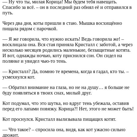
— Ну что ты, милая Корица! Мы будем тебя навещать.
Спасибо за всё. – он в последний раз обнял её и отправился в
путь.
Через два дня, коты пришли в стаю. Мышка восхищённо
пищала рядом с парочкой.
— Я же говорила, что нужно искать! Ведь говорила же! –
восклицала она. Вся стая приняла Кристалл с заботой, а через
несколько месяцев родились маленькие, беззащитные котята.
И вот, однажды ночью, коту приснился сон. Он сидел на
полянке и увидел чью-то тень.
— Кристалл? Да, помню те времена, когда я гадал, кто ты. –
усмехнулся кот.
— Обратил внимание на глаза, но не на душу… я больше не
буду появляться в твоих снах, милый друг.
Кот подумал, что это шутка, но вдруг тень убежала, оставив
перед его лапами повязку. Корица?! Нет, этого не может быть!
Кот проснулся. Кристалл вылизывала пищащих котят.
— Что такое? – спросила она, видя, как кот ужасно сильно
дрожит.