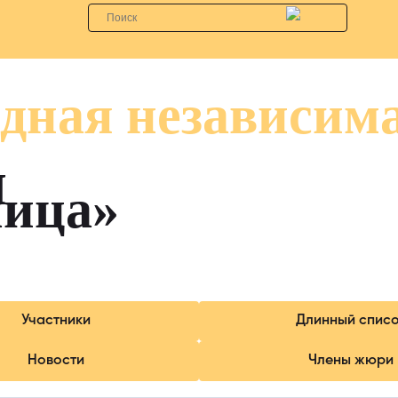
дная независим
я
лица»
Участники
Длинный спис
Новости
Члены жюри