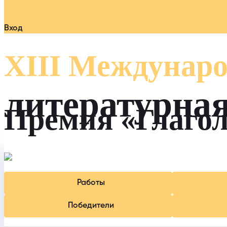
Вход
XIII Междунаро
литературна
Премия «Глаго
Работы
Победители