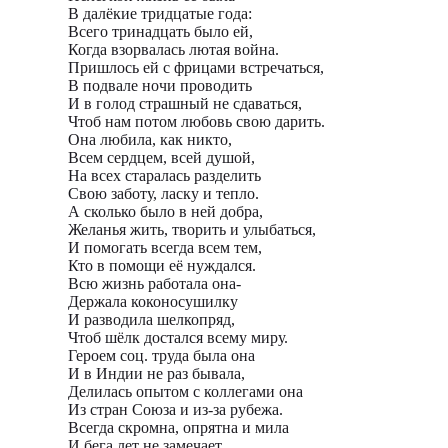
В далёкие тридцатые года:
Всего тринадцать было ей,
Когда взорвалась лютая война.
Пришлось ей с фрицами встречаться,
В подвале ночи проводить
И в голод страшный не сдаваться,
Чтоб нам потом любовь свою дарить.
Она любила, как никто,
Всем сердцем, всей душой,
На всех старалась разделить
Свою заботу, ласку и тепло.
А сколько было в ней добра,
Желанья жить, творить и улыбаться,
И помогать всегда всем тем,
Кто в помощи её нуждался.
Всю жизнь работала она-
Держала коконосушилку
И разводила шелкопряд,
Чтоб шёлк достался всему миру.
Героем соц. труда была она
И в Индии не раз бывала,
Делилась опытом с коллегами она
Из стран Союза и из-за рубежа.
Всегда скромна, опрятна и мила
И бега лет не замечает,