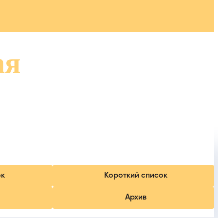
ая
ок
Короткий список
Архив