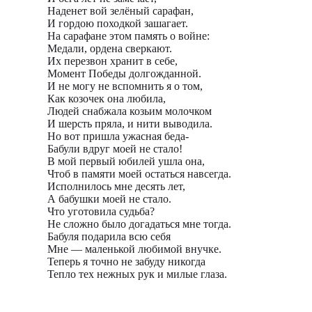
Наденет вой зелёный сарафан,
И гордою походкой зашагает.
На сарафане этом память о войне:
Медали, ордена сверкают.
Их перезвон хранит в себе,
Момент Победы долгожданной.
И не могу не вспомнить я о том,
Как козочек она любила,
Людей снабжала козьим молочком
И шерсть пряла, и нити выводила.
Но вот пришла ужасная беда-
Бабули вдруг моей не стало!
В мой первый юбилей ушла она,
Чтоб в памяти моей остаться навсегда.
Исполнилось мне десять лет,
А бабушки моей не стало.
Что уготовила судьба?
Не сложно было догадаться мне тогда.
Бабуля подарила всю себя
Мне — маленькой любимой внучке.
Теперь я точно не забуду никогда
Тепло тех нежных рук и милые глаза.