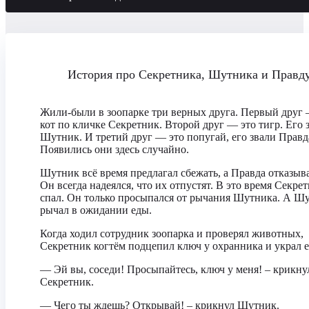
История про Секретника, Шутника и Правд
Жили-были в зоопарке три верных друга. Первый друг 
кот по кличке Секретник. Второй друг — это тигр. Его 
Шутник. И третий друг — это попугай, его звали Правд
Появились они здесь случайно.
Шутник всё время предлагал сбежать, а Правда отказыва
Он всегда надеялся, что их отпустят. В это время Секре
спал. Он только просыпался от рычания Шутника. А Ш
рычал в ожидании еды.
Когда ходил сотрудник зоопарка и проверял животных,
Секретник когтём подцепил ключ у охранника и украл е
— Эй вы, соседи! Просыпайтесь, ключ у меня! – крикну
Секретник.
— Чего ты ждешь? Открывай! – крикнул Шутник.