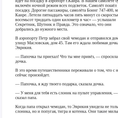
идёт на посадку в аэропорт г.Каира. В нашем самолете б
включён ночной режим всех подсветок. Самолёт пошёл 
посадку. Дорогие пассажиры, самолёта Боинг 747-400, м
Каире. Летели пятнадцать часов пять минут со скорость
восемьсот тридцать один километр в час» — услышали
Секретник, Шутник и Правда. Это означало, что они
добрались до нужного места.
В аэропорту Петр забрал свой чемодан и отправился до
улицу Масловская, дом 45. Там его ждала любимая дочк
Эврикия.
— Папочка ты приехал! Что ты мне привёз, — спросила
дочка.
В это время путешественники переживали о том, что с 
сейчас произойдет.
— Папочка, я жду твоего подарка, сказала дочка.
— У меня для тебя есть слоник на пульте управления, —
сказал папа.
Когда папа открыл чемодан, то Эврикия увидела не тол
слоника, но и попугая, тигра и котенка. Они такие милы