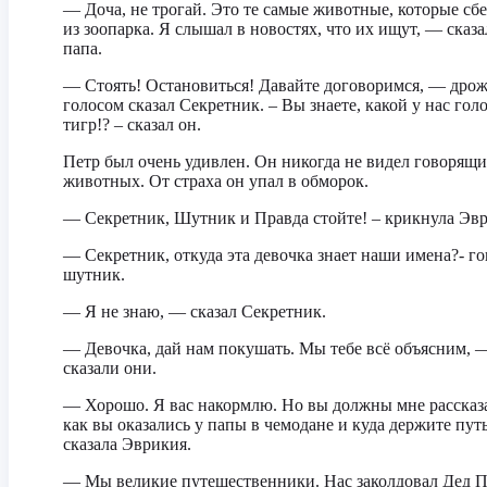
— Доча, не трогай. Это те самые животные, которые сб
из зоопарка. Я слышал в новостях, что их ищут, — сказа
папа.
— Стоять! Остановиться! Давайте договоримся, — дро
голосом сказал Секретник. – Вы знаете, какой у нас го
тигр!? – сказал он.
Петр был очень удивлен. Он никогда не видел говорящ
животных. От страха он упал в обморок.
— Секретник, Шутник и Правда стойте! – крикнула Эвр
— Секретник, откуда эта девочка знает наши имена?- г
шутник.
— Я не знаю, — сказал Секретник.
— Девочка, дай нам покушать. Мы тебе всё объясним, 
сказали они.
— Хорошо. Я вас накормлю. Но вы должны мне рассказа
как вы оказались у папы в чемодане и куда держите пут
сказала Эврикия.
— Мы великие путешественники. Нас заколдовал Дед 