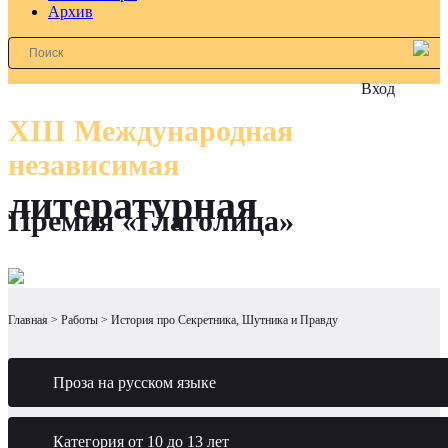
Архив
Вход
XIII Международная
независимая
литературная
Премия «Глаголица»
Главная
Работы
История про Секретника, Шутника и Правду
Проза на русском языке
Категория от 10 до 13 лет