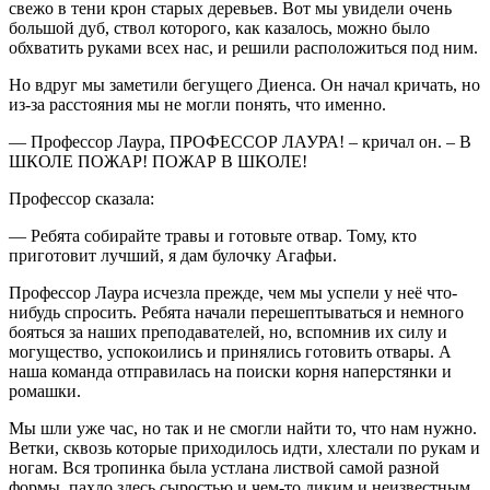
свежо в тени крон старых деревьев. Вот мы увидели очень
большой дуб, ствол которого, как казалось, можно было
обхватить руками всех нас, и решили расположиться под ним.
Но вдруг мы заметили бегущего Диенса. Он начал кричать, но
из-за расстояния мы не могли понять, что именно.
— Профессор Лаура, ПРОФЕССОР ЛАУРА! – кричал он. – В
ШКОЛЕ ПОЖАР! ПОЖАР В ШКОЛЕ!
Профессор сказала:
— Ребята собирайте травы и готовьте отвар. Тому, кто
приготовит лучший, я дам булочку Агафьи.
Профессор Лаура исчезла прежде, чем мы успели у неё что-
нибудь спросить. Ребята начали перешептываться и немного
бояться за наших преподавателей, но, вспомнив их силу и
могущество, успокоились и принялись готовить отвары. А
наша команда отправилась на поиски корня наперстянки и
ромашки.
Мы шли уже час, но так и не смогли найти то, что нам нужно.
Ветки, сквозь которые приходилось идти, хлестали по рукам и
ногам. Вся тропинка была устлана листвой самой разной
формы, пахло здесь сыростью и чем-то диким и неизвестным.