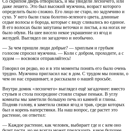
Со скрипом дверь отворилась, и мы увидели лесничего, или
даже лешего. Это был высокий мужчина, возраст которого
определить было сложно. Его лицо не старо, но задумчиво и
сухо. У него были глаза болотно-зеленого цвета, длинные
седые волосы и борода, которые с виду сливались во единое.
В его волосах были запутаны веточки и листья, а на ногах не
было обуви. На шее висело некое украшение из ягод и
желудей. Выглядел он загадочно и необычно.
— За чем пришли люди добрые? — хриплым и грубым
голосом спросил мужчина. — Коли с добром, проходите, а с
худом — восвояси отправляйтесь!
Говорил он редко, но и в эти моменты понять его было очень
трудно. Мужчина пригласил нас в дом. С трудом мы поняли, о
чем он нас спрашивает, и рассказали о нашей просьбе.
Внутри домик «лесничего» выглядел ещё загадочнее: вместо
стульев и стола посередине стояли старые пеньки. В углу
комнаты мы заметили большую печь из камней и глины.
Подняв голову, я заметила связки ягод и трав, среди которых
был и корень наперстянки. На наш вопрос, где растет это
растение, он ответил:
— Каждое растение, как человек, выбирает где и с кем оно
будет расти, но не всегда может предсказать, какое будущее