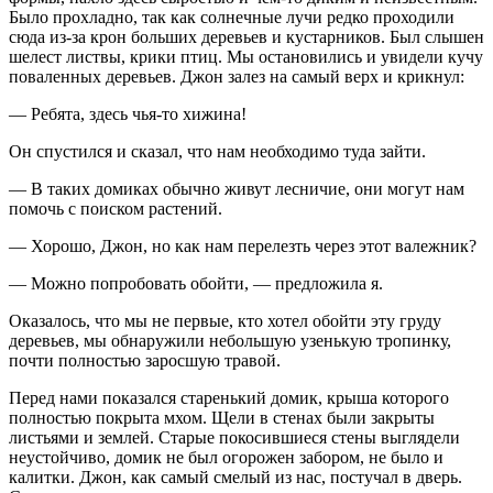
Было прохладно, так как солнечные лучи редко проходили
сюда из-за крон больших деревьев и кустарников. Был слышен
шелест листвы, крики птиц. Мы остановились и увидели кучу
поваленных деревьев. Джон залез на самый верх и крикнул:
— Ребята, здесь чья-то хижина!
Он спустился и сказал, что нам необходимо туда зайти.
— В таких домиках обычно живут лесничие, они могут нам
помочь с поиском растений.
— Хорошо, Джон, но как нам перелезть через этот валежник?
— Можно попробовать обойти, — предложила я.
Оказалось, что мы не первые, кто хотел обойти эту груду
деревьев, мы обнаружили небольшую узенькую тропинку,
почти полностью заросшую травой.
Перед нами показался старенький домик, крыша которого
полностью покрыта мхом. Щели в стенах были закрыты
листьями и землей. Старые покосившиеся стены выглядели
неустойчиво, домик не был огорожен забором, не было и
калитки. Джон, как самый смелый из нас, постучал в дверь.