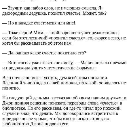
— Звучит, как набор слов, не имеющих смысла. Я,
двоюродный дедушка, похитил счастье. Может, так?
— Но в загадке ответ: меня или мне!
— Тоже верно! Ммм … твой вариант звучит реалистичнее,
если бы этот лесничий «похитил счастье», то, скорее всего, не
хотел бы рассказывать об этом нам.
— Да, однако какое счастье похитило его?
— Вот этого я уже сказать не смогу, — Мария пожала плечами
и продолжила учить математические формулы.
Всю ночь я не могла уснуть, думая об этом послании.
Лесничий точно ждал нашей помощи, но какой, оставалось не
понятно.
На следующий день мы рассказали обо всем нашим друзьям, и
Джон принял решение поискать переводы слова «счастье» в
библиотеке. По его рассказам, он где-то читал про похожий
случай и знал, что делать. Мы договорились встретиться в
коридоре после уроков, чтобы вместе искать ответ, но
любопытство Джона подвело его.