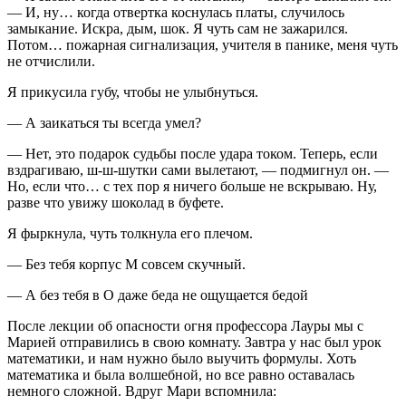
— И, ну… когда отвертка коснулась платы, случилось
замыкание. Искра, дым, шок. Я чуть сам не зажарился.
Потом… пожарная сигнализация, учителя в панике, меня чуть
не отчислили.
Я прикусила губу, чтобы не улыбнуться.
— А заикаться ты всегда умел?
— Нет, это подарок судьбы после удара током. Теперь, если
вздрагиваю, ш-ш-шутки сами вылетают, — подмигнул он. —
Но, если что… с тех пор я ничего больше не вскрываю. Ну,
разве что увижу шоколад в буфете.
Я фыркнула, чуть толкнула его плечом.
— Без тебя корпус M совсем скучный.
— А без тебя в O даже беда не ощущается бедой
После лекции об опасности огня профессора Лауры мы с
Марией отправились в свою комнату. Завтра у нас был урок
математики, и нам нужно было выучить формулы. Хоть
математика и была волшебной, но все равно оставалась
немного сложной. Вдруг Мари вспомнила: