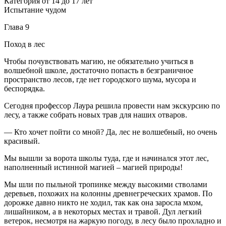
Категория от 14 до 17 лет
Испытание чудом
Глава 9
Поход в лес
Чтобы почувствовать магию, не обязательно учиться в
волшебной школе, достаточно попасть в безграничное
пространство лесов, где нет городского шума, мусора и
беспорядка.
Сегодня профессор Лаура решила провести нам экскурсию по
лесу, а также собрать новых трав для наших отваров.
— Кто хочет пойти со мной? Да, лес не волшебный, но очень
красивый.
Мы вышли за ворота школы туда, где и начинался этот лес,
наполненный истинной магией – магией природы!
Мы шли по пыльной тропинке между высокими стволами
деревьев, похожих на колонны древнегреческих храмов. По
дорожке давно никто не ходил, так как она заросла мхом,
лишайником, а в некоторых местах и травой. Дул легкий
ветерок, несмотря на жаркую погоду, в лесу было прохладно и