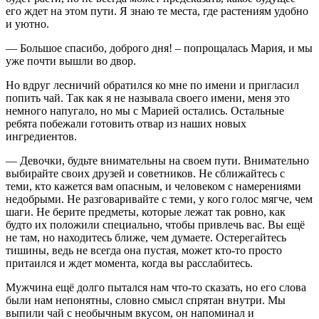
его ждет на этом пути. Я знаю те места, где растениям удобно
и уютно.
— Большое спасибо, доброго дня! – попрощалась Мария, и мы
уже почти вышли во двор.
Но вдруг лесничий обратился ко мне по имени и пригласил
попить чай. Так как я не называла своего имени, меня это
немного напугало, но мы с Марией остались. Остальные
ребята побежали готовить отвар из наших новых
ингредиентов.
— Девочки, будьте внимательны на своем пути. Внимательно
выбирайте своих друзей и советников. Не сближайтесь с
теми, кто кажется вам опасным, и человеком с намерениями
недобрыми. Не разговаривайте с теми, у кого голос мягче, чем
шаги. Не берите предметы, которые лежат так ровно, как
будто их положили специально, чтобы привлечь вас. Вы ещё
не там, но находитесь ближе, чем думаете. Остерегайтесь
тишины, ведь не всегда она пустая, может кто-то просто
притаился и ждет момента, когда вы расслабитесь.
Мужчина ещё долго пытался нам что-то сказать, но его слова
были нам непонятны, словно смысл спрятан внутри. Мы
выпили чай с необычным вкусом, он напоминал и