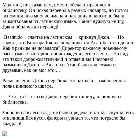
Мальчик, не сказав нам, вместо обеда отправился в
библиотеку. Он искал перевод в разных словарях, но потом
вспомнил, что многие имена и названия в пансионе были
заимствованы из латинского языка. Найдя нужную книгу,
Джон обнаружил перевод!
-Beatitudo – счастье на латинском! – крикнул Джон. — Но
значит, что Виктора Яковлевича похитил Агап Бьютитодович.
Как я раньше не догадался? Директор каждому новенькому
рассказывает историю происхождения его отчества. На вид
это такой доброжелательный и отзывчивый человек! –
размышлял Джон. – Виктор и Агап были коллегами и
друзьями, как он мог это …
Размышления Джона перебила его находка – заколоченная
полка книжного шкафа.
— Что это? – сказал Джон, перебив тишину, царившую в
библиотеке.
Любопытству его тогда не было предела, и он заглянул за чуть
отвалившийся кусок фанеры и увидел то, что потрясло бы
каждого!