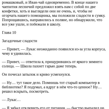
ромашковый, и Иван-чай одновременно. В конце нашего
чаепития лесничий предложил взять нам с собой по две
конфетки, хоть и выглядели они не очень, и, чтобы не
огорчать нашего помощника, мы положили сладости в сумку.
Попрощавшись, направились к поляне, но обнаружили, что
все уже ушли, и побежали в школу.
Глава 10
Загадочные сладости
— Привет, — Лукас неожиданно появился из-за угла корпуса,
чему я удивилась.
— Привет, — ответила я, прищурившись от яркого зимнего
солнца. — Школа пахнет гарью даже теперь.
Он почесал затылок и криво усмехнулся.
— Ну… тут такое дело. Помнишь тот старый компьютер в
библиотеке? Я подумал, а вдруг в нём что-то ценное? Ну…
решил вскрыть, посмотреть.
— Лукас…
— Я забыл отключить его от питания, — быстро выпалил он.