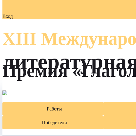
Вход
XIII Междунаро
литературна
Премия «Глаго
Работы
Победители