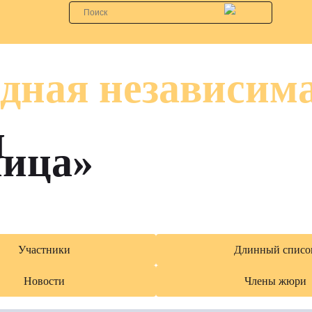
дная независим
я
лица»
Участники
Длинный списо
Новости
Члены жюри