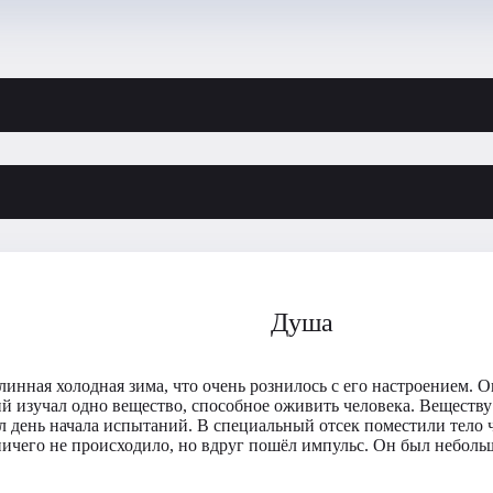
Душа
инная холодная зима, что очень рознилось с его настроением. Он
ий изучал одно вещество, способное оживить человека. Веществу
ыл день начала испытаний. В специальный отсек поместили тело
ичего не происходило, но вдруг пошёл импульс. Он был небольш