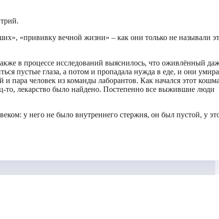
итрий.
рших», «прививку вечной жизни» – как они только не называли э
Также в процессе исследований выяснилось, что оживлённый даж
ься пустые глаза, а потом и пропадала нужда в еде, и они умира
 и пара человек из команды лаборантов. Как начался этот кошма
ец-то, лекарство было найдено. Постепенно все выжившие люди
еком: у него не было внутреннего стержня, он был пустой, у эт