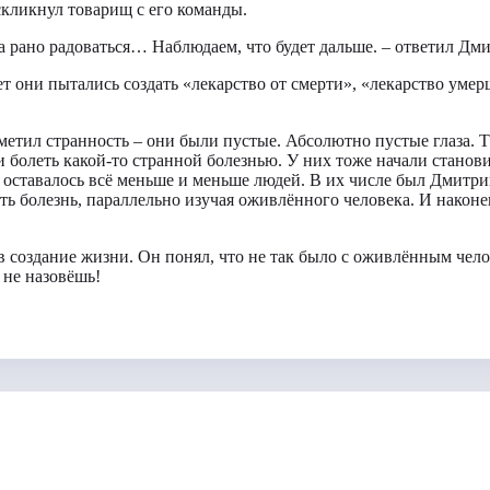
скликнул товарищ с его команды.
 рано радоваться… Наблюдаем, что будет дальше. – ответил Дм
т они пытались создать «лекарство от смерти», «лекарство уме
метил странность – они были пустые. Абсолютно пустые глаза. 
 болеть какой-то странной болезнью. У них тоже начали становит
оставалось всё меньше и меньше людей. В их числе был Дмитрий
ть болезнь, параллельно изучая оживлённого человека. И након
 создание жизни. Он понял, что не так было с оживлённым челов
 не назовёшь!