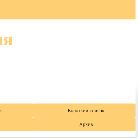
ая
к
Короткий список
Архив