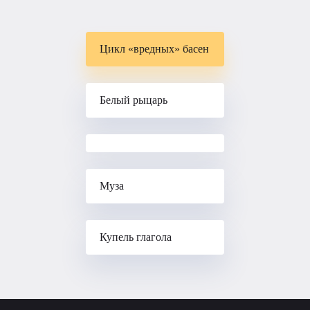
Цикл «вредных» басен
Белый рыцарь
Муза
Купель глагола