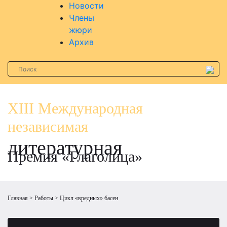
Новости
Члены
жюри
Архив
XIII Международная
независимая
литературная
Премия «Глаголица»
Главная
Работы
Цикл «вредных» басен