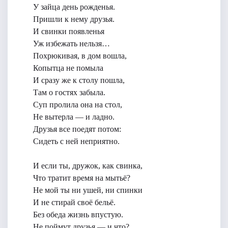
У зайца день рожденья.
Пришли к нему друзья.
И свинки появленья
Уж избежать нельзя…
Похрюкивая, в дом вошла,
Копытца не помыла
И сразу же к столу пошла,
Там о гостях забыла.
Суп пролила она на стол,
Не вытерла — и ладно.
Друзья все поедят потом:
Сидеть с ней неприятно.
И если ты, дружок, как свинка,
Что тратит время на мытьё?
Не мой ты ни ушей, ни спинки
И не стирай своё бельё.
Без обеда жизнь впустую.
Не поймут друзья — и что?