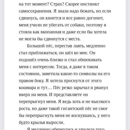
на тот момент? Страх? Скорее инстинкт
самосохранения. Я знала надо бежать, но если
сдвинусь, он кинется и все равно догонит,
меня учили не убегать от собаки, поэтому я
стояла как вкопанная и даже если бы хотела
не могла бы сдвинутся с места.
Большой пёс, перестав лаять, медленно
стал приближаться, он шёл ко мне. Он
подошёл очень близко и стал обнюхивать
меня с интересом. Тогда, я даже в таком
состоянии, заметила какие-то символы на его
правом боку. Я хотела проснутся от этого
кошмара и тут… Пёс резко зарычал и рванул
вверх на меня. И представляете он
перепрыгнул меня. Я ведь хоть и не высокого
роста, но даже такой гигантский пёс не смог
бы перепрыгнуть меня не коснувшись, у него
будто крылья выросли.
Я медленно обернулась и увидела того