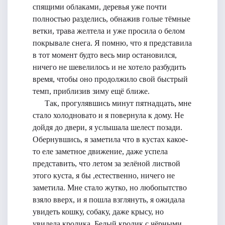
спящими облаками, деревья уже почти
полностью разделись, обнажив голые тёмные
ветки, трава желтела и уже просила о белом
покрывале снега. Я помню, что я представила
в тот момент будто весь мир остановился,
ничего не шевелилось и не хотело разбудить
время, чтобы оно продолжило свой быстрый
темп, приблизив зиму ещё ближе.
Так, прогулявшись минут пятнадцать, мне
стало холодновато и я повернула к дому. Не
дойдя до двери, я услышала шелест позади.
Обернувшись, я заметила что в кустах какое-
то еле заметное движение, даже успела
представить, что летом за зелёной листвой
этого куста, я бы ,естественно, ничего не
заметила. Мне стало жутко, но любопытство
взяло вверх, и я пошла взглянуть, я ожидала
увидеть кошку, собаку, даже крысу, но
увидела кролика. Белый кролик с чёрными